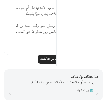
قبل ٣٠ أسبوعًا
·
المراجع
آية ١:١٠٦-٢
* جعل الله لقريش المهابة والعزَّةَ بين العرب؛ لائتلافها على أمرٍ سَواء من
مصالح دنياها، وإنَّ كل اجتماعٍ وائتلاف يُعقِب خيرًا ونُجحًا.
* إذا كان ائتلاف مشركي قريش في رحلتَي اليمن والشام نعمة من الله
تستوجب الشكر؛ أفَلَسْنا معشرَ المسلمين أولى بشكر الله على كث...
عرض المزيد
٠
١
اقرأ المزيد من التأملات
ملاحظات وتأملات
ليس لديك أي ملاحظات أو تأملات حول هذه الآية.
دوّن أفكارك…