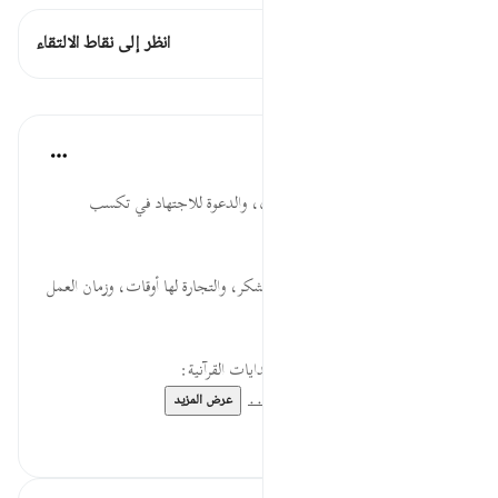
هذه الآية 1 التقاطعات
انظر إلى نقاط الالتقاء
الدروس
موسوعة الهدايات القرآنية
قبل ٤٠ أسبوعًا
·
المراجع
آية ٢:١٠٦
رِحْلَةَ ... أهمية الرحلة لطلب الرزق، والدعوة للاجتهاد في تكسب
الحلال، وبذل الأسباب.
ٱلشِّتَآءِ ... تذكير بنعم الله تعالى لتشكر، والتجارة لها أوقات، وزمان العمل
قسمان: الشتاء والصيف.
لقراءة المزيد اذهب إلى موسوعة الهدايات القرآنية:
https://hidayaaencyc.net/...
عرض المزيد
٠
٠