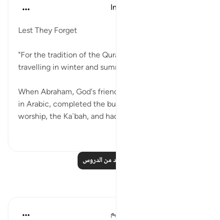
In the Shade of the Quran
قبل ٣١ أسبوعًا
·
المراجع
آية ١:١٠٦-٢
Lest They Forget
"For the tradition of the Quraysh, their tradition of
travelling in winter and summer." (Verses 1-2)
When Abraham, God's friend, or khalil as he is called
in Arabic, completed the building of the House of
worship, the Ka`bah, and had purifie...
عرض المزيد
٠
٠
اقرأ المزيد من الدروس
تأملات
الهيئة العالمية لتدبر القرآن الكريم