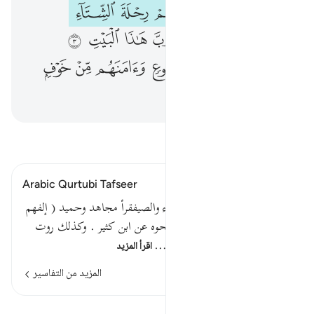
لايلاف قريش ١ ايلافهم رحلة الشتاء والصيف ٢ فليعبدوا رب هاذا البيت ٣ الذي اطعمهم من جوع وامنهم من خوف ٤
ﱁ
ﱂ
ﱃ
ﱄ
ﱅ
ﱆ
لِإِيلَـٰفِ قُرَيْشٍ ١ إِۦلَـٰفِهِمْ رِحْلَةَ ٱلشِّتَآءِ وَٱلصَّيْفِ ٢ فَلْيَعْبُدُوا۟ رَبَّ هَـٰذَا ٱلْبَيْتِ ٣ ٱلَّذِىٓ أَطْعَمَهُم مِّن جُوعٍۢ وَءَامَنَهُم مِّنْ خَوْفٍۭ ٤
ﱇ
ﱈ
ﱉ
ﱊ
ﱋ
ﱌ
ﱍ
ﱎ
ﱏ
ﱐ
ﱑ
ﱒ
ﱓ
ﱔ
ﱕ
اقرأ التفسير
Arabic Qurtubi Tafseer
قوله تعالى : إيلافهم رحلة الشتاء والصيفقرأ مجاهد وحميد ( إلفهم
) ساكنة اللام بغير ياء . وروي نحوه عن ابن كثير . وكذلك روت
أسماء أنها سمعت رسول الله - …
اقرأ المزيد
المزيد من التفاسير
اطلع على القراءات