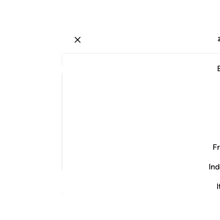
ة
تسجيل الدخول
اقرأ
الفصل ٣٣, صفحة ١٩
٨:٣٣
ﱛ
ﱜ
ﱝ
النبي ا
ﲧ
ٱلنَّبِىُّ أ
ﲮ
هم به أممهم، فيجزي الله المؤمنين الجنة، وأعد
ﲷ
Fr
ﲿ
تابع القراءة
Ind
ﱁ
I
ﱉ
Arabic Qurtubi Tafseer
ﱒ