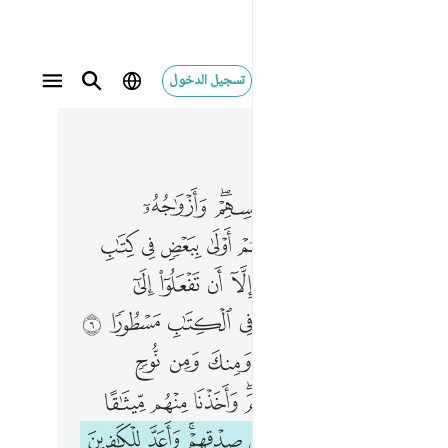
تسجيل الدخول
 في السياق
٤, جوز ٢١
ولى بالمومنين من انفسهم وازواجه امهاتهم واولو الارحام بعضهم اولى ببعض في كتاب الله من المومنين والمهاجرين الا ان تفعلوا الى اوليايكم معروفا ك
ﲨ
ﲩ
ﲪ
ﲫﲬ
ﲭ
َوْلَىٰ بِٱلْمُؤْمِنِينَ مِنْ أَنفُسِهِمْ ۖ وَأَزْوَٰجُهُۥٓ أُمَّهَـٰتُهُمْ ۗ وَأُو۟لُوا۟ ٱلْأَرْحَامِ بَعْضُهُمْ أَوْلَىٰ بِبَعْضٍۢ فِى كِتَـٰبِ ٱللَّهِ مِنَ ٱلْمُؤْمِنِينَ وَٱلْمُهَـٰجِرِينَ إِلَّآ أَن تَفْعَلُوٓا۟ إِلَىٰٓ أَوْلِيَآئِكُم 
ﲯ
ﲰ
ﲱ
ﲲ
ﲳ
ﲴ
ﲵ
ﲶ
ﲸ
ﲹ
ﲺ
ﲻ
ﲼ
ﲽ
ﲾ
ﳀﳁ
ﳂ
ﳃ
ﳄ
ﳅ
ﳆ
ﳇ
ﱂ
ﱃ
ﱄ
ﱅ
ﱆ
ﱇ
ﱈ
ﱊ
ﱋ
ﱌ
ﱍﱎ
ﱏ
ﱐ
ﱑ
ﱓ
ﱔ
ﱕ
ﱖ
ﱗﱘ
ﱙ
ﱚ