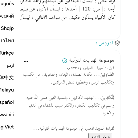
قوله تعالى : ليسأل الصادقين عن صدقهم وأعد للكافرين عذابا أليم
tuguês
أوجه :[ ص: 120 ] أحدها : ليسأل الأنبياء عن تبليغهم ا
усский
كان الأنبياء يسألون فكيف من سواهم ؟الثاني : ليسأل الأنبياء عم
Shqip
ษาไทย
الدروس
Türkçe
موسوعة الهدايات القرآنية
اردو
قبل ٤٠ أسبوعًا
·
المراجع
آية ٨:٣٣
الصَّادِقِينَ... مكانة الصدق والوفاء، والتخويف من الكذب
体中文
وتكذيب الرسل، وخطورة نقض المواثيق.
Melayu
لِلْكَافِرِينَ... تهديد الكافرين، وتسلية النبي صلى الله عليه
spañol
وسلم في تكذيب الكفار، والكفر سبب للشقاء في الدنيا
والآخرة.
swahili
ng Việt
لقراءة المزيد اذهب إلى موسوعة الهدايات القرآنية...
عرض المزيد