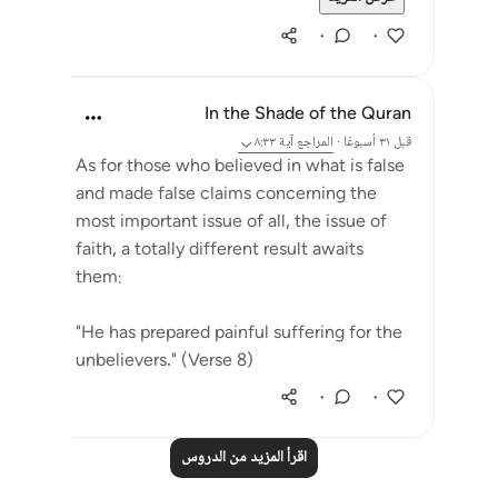
٠
٠
In the Shade of the Quran
قبل ٣١ أسبوعًا
·
المراجع
آية ٨:٣٣
As for those who believed in what is false
and made false claims concerning the
most important issue of all, the issue of
faith, a totally different result awaits
them:
"He has prepared painful suffering for the
unbelievers." (Verse 8)
٠
٠
اقرأ المزيد من الدروس