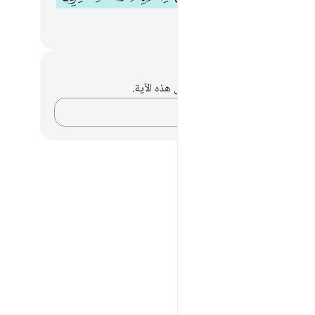
ﱜ
ﱝ
حظات وتأملات
لديك أي ملاحظات أو تأملات حول هذه الآية.
دوّن أفكارك…