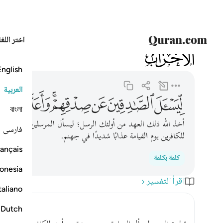
اختر اللغ
033
الأحزاب
33:8
ليسال الصادقين عن صدقهم واعد للكافرين عذابا اليما ٨
English
العربية
ﱔ
ﱕ
ﱖ
ﱗﱘ
ﱙ
ﱚ
বাংলা
أخذ الله ذلك العهد من أولئك الرسل؛ ليسأل المرسلين عمَّا أجابت
فارسی
للكافرين يوم القيامة عذابًا شديدًا في جهنم.
ançais
كلمة بكلمة
onesia
اقرأ التفسير
taliano
Dutch