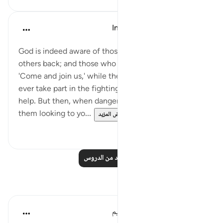
In the Shade of the Quran
قبل ٣١ أسبوعًا
·
المراجع
آية ١٨:٣٣-٢٠
God is indeed aware of those of you who hold
others back; and those who say to their brethren:
'Come and join us,' while they themselves hardly
ever take part in the fighting, begrudging you all
help. But then, when danger threatens, you see
them looking to yo...
عرض المزيد
٠
٠
اقرأ المزيد من الدروس
تأملات
الهيئة العالمية لتدبر القرآن الكريم