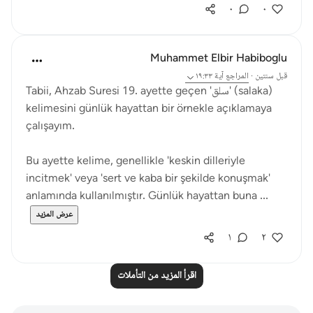
٠
٠
Muhammet Elbir Habiboglu
قبل سنتين
·
المراجع
آية ١٩:٣٣
Tabii, Ahzab Suresi 19. ayette geçen 'سلق' (salaka)
kelimesini günlük hayattan bir örnekle açıklamaya
çalışayım.
Bu ayette kelime, genellikle 'keskin dilleriyle
incitmek' veya 'sert ve kaba bir şekilde konuşmak'
anlamında kullanılmıştır. Günlük hayattan buna ...
عرض المزيد
١
٢
اقرأ المزيد من التأملات