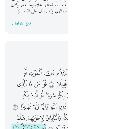
رموكم بألسنة حداد مؤذية، وتراهم عند قسمة الغنائم بخلاء وحسدة، أولئك
لم يؤمنوا بقلوبهم، فأذهب الله ثواب أعمالهم، وكان ذلك على الله يسيرًا.
تابع القراءة
كلمة بكلمة
اقرأ في السياق
الفصل ٣٣, صفحة ٤٢٠, جوز ٢١
قل لن ينفعكم الفرار ان فررتم من الموت او القتل واذا لا تمتعون الا قليلا ١٦ قل من ذا الذي يعصمكم من الله ان اراد بكم سوءا او اراد بكم رحمة ولا يجدون لهم من دون الله وليا ولا نصيرا ١٧ ۞ قد يعلم الله المعوقين منكم والقايلين لاخوانهم هلم الينا ولا ياتون الباس الا قليلا ١٨ اشحة عليكم فاذا جاء الخوف رايتهم ينظرون اليك تدور اعينهم كالذي يغشى عليه من الموت فاذا ذهب الخوف سلقوكم بالسنة حداد اشحة على الخير اولايك لم يومنوا فاحبط الله اعمالهم وكان ذالك على الله يسيرا ١٩ يحسبون الاحزاب لم يذهبوا وان يات الاحزاب يودوا لو انهم بادون في الاعراب يسالون عن انبايكم ولو كانوا فيكم ما قاتلوا الا قليلا ٢٠
ﱁ
ﱂ
ﱃ
ﱄ
ﱅ
ﱆ
ﱇ
ﱈ
ﱉ
قُل لَّن يَنفَعَكُمُ ٱلْفِرَارُ إِن فَرَرْتُم مِّنَ ٱلْمَوْتِ أَوِ ٱلْقَتْلِ وَإِذًۭا لَّا تُمَتَّعُونَ إِلَّا قَلِيلًۭا ١٦ قُلْ مَن ذَا ٱلَّذِى يَعْصِمُكُم مِّنَ ٱللَّهِ إِنْ أَرَادَ بِكُمْ سُوٓءًا أَوْ أَرَادَ بِكُمْ رَحْمَةًۭ ۚ وَلَا يَجِدُونَ لَهُم مِّن دُونِ ٱللَّهِ وَلِيًّۭا وَلَا نَصِيرًۭا ١٧ ۞ قَدْ يَعْلَمُ ٱللَّهُ ٱلْمُعَوِّقِينَ مِنكُمْ وَٱلْقَآئِلِينَ لِإِخْوَٰنِهِمْ هَلُمَّ إِلَيْنَا ۖ وَلَا يَأْتُونَ ٱلْبَأْسَ إِلَّا قَلِيلًا ١٨ أَشِحَّةً عَلَيْكُمْ ۖ فَإِذَا جَآءَ ٱلْخَوْفُ رَأَيْتَهُمْ يَنظُرُونَ إِلَيْكَ تَدُورُ أَعْيُنُهُمْ كَٱلَّذِى يُغْشَىٰ عَلَيْهِ مِنَ ٱلْمَوْتِ ۖ فَإِذَا ذَهَبَ ٱلْخَوْفُ سَلَقُوكُم بِأَلْسِنَةٍ حِدَادٍ أَشِحَّةً عَلَى ٱلْخَيْرِ ۚ أُو۟لَـٰٓئِكَ لَمْ يُؤْمِنُوا۟ فَأَحْبَطَ ٱللَّهُ أَعْمَـٰلَهُمْ ۚ وَكَانَ ذَٰلِكَ عَلَى ٱللَّهِ يَسِيرًۭا ١٩ يَحْسَبُونَ ٱلْأَحْزَابَ لَمْ يَذْهَبُوا۟ ۖ وَإِن يَأْتِ ٱلْأَحْزَابُ يَوَدُّوا۟ لَوْ أَنَّهُم بَادُونَ فِى ٱلْأَعْرَابِ يَسْـَٔلُونَ عَنْ أَنۢبَآئِكُمْ ۖ وَلَوْ كَانُوا۟ فِيكُم مَّا قَـٰتَلُوٓا۟ إِلَّا قَلِيلًۭا ٢٠
ﱊ
ﱋ
ﱌ
ﱍ
ﱎ
ﱏ
ﱐ
ﱑ
ﱒ
ﱓ
ﱔ
ﱕ
ﱖ
ﱗ
ﱘ
ﱙ
ﱚ
ﱛ
ﱜ
ﱝ
ﱞ
ﱟﱠ
ﱡ
ﱢ
ﱣ
ﱤ
ﱥ
ﱦ
ﱧ
ﱨ
ﱩ
ﱪ
ﱫ ﱬ
ﱭ
ﱮ
ﱯ
ﱰ
ﱱ
ﱲ
ﱳ