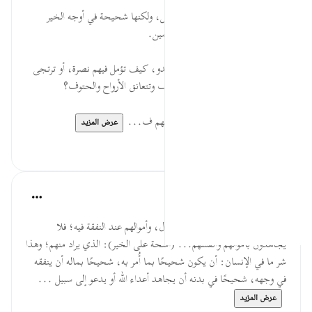
قبل ٢٩ أسبوعًا
·
المراجع
آية ١٩:٣٣
* هنالك أيدٍ باذلة بسخاء لكل باطل، ولكنها شحيحة في أوجه الخير
والنفقة على المستحقين من المسلمين.
* إن قومًا يفزعون من مجرد لقاء العدو، كيف تؤمل فيهم نصرة، أو ترتجى
منهم شجاعة عندما تتصادم الصفوف وتتعانق الأرواح والحتوف؟
* المنافقون يبخلون بأرواحهم وأموالهم ف...
عرض المزيد
٠
٠
القرآن تدبر وعمل
قبل ٤٠ أسبوعًا
·
المراجع
آية ١٩:٣٣
(أشحة عليكم): بأبدانهم عند القتال، وأموالهم عند النفقة فيه؛ فلا
يجاهدون بأموالهم وأنفسهم... (أشحة على الخير): الذي يراد منهم؛ وهذا
شر ما في الإنسان: أن يكون شحيحًا بما أُمر به، شحيحًا بماله أن ينفقه
في وجهه، شحيحًا في بدنه أن يجاهد أعداء الله أو يدعو إلى سبيل ...
عرض المزيد