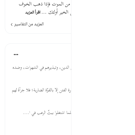
تدور أعينهم كالذي يغشى عليه من الموت فإذا ذهب الخوف
سلقوكم بألسنة حداد أشحة على الخير أولئك …
اقرأ المزيد
المزيد من التفاسير
الدروس
موسوعة الهدايات القرآنية
قبل ٤٠ أسبوعًا
·
المراجع
آية ١٩:٣٣
أَشِحَّةً... شدّة بخل المنافقين على الدين، وتبذيرهم في الشهوات، وضده
كرم المؤمن لدينه وأهله.
الْخَوْفُ... لا ينزجر المنافق عن إثارة الفتن إلا بالقوّة الضاربة؛ فلا جرأةَ لهم
على المواجهة مهما ملكوا.
تَدُورُ... الجزاء من جنس العمل؛ فلما اشتغلوا ببثّ الرعب في ا...
عرض المزيد
٠
٠