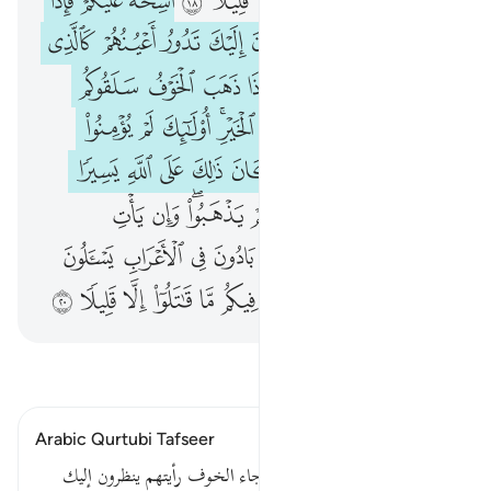
ﱴﱵ
ﱶ
ﱷ
ﱸ
ﱹ
ﱺ
ﱻ
ﱼ
ﱽﱾ
ﱿ
ﲀ
ﲁ
ﲂ
ﲃ
ﲄ
ﲅ
ﲆ
ﲇ
ﲈ
ﲉ
ﲊ
ﲋﲌ
ﲍ
ﲎ
ﲏ
ﲐ
ﲑ
ﲒ
ﲓ
ﲔ
ﲕﲖ
ﲗ
ﲘ
ﲙ
ﲚ
ﲛ
ﲜﲝ
ﲞ
ﲟ
ﲠ
ﲡ
ﲢ
ﲣ
ﲤ
ﲥ
ﲦ
ﲧﲨ
ﲩ
ﲪ
ﲫ
ﲬ
ﲭ
ﲮ
ﲯ
ﲰ
ﲱ
ﲲ
ﲳ
ﲴﲵ
ﲶ
ﲷ
ﲸ
ﲹ
ﲺ
ﲻ
ﲼ
ﲽ
اقرأ التفسير
Arabic Qurtubi Tafseer
قوله تعالى : أشحة عليكم فإذا جاء الخوف رأيتهم ينظرون إليك