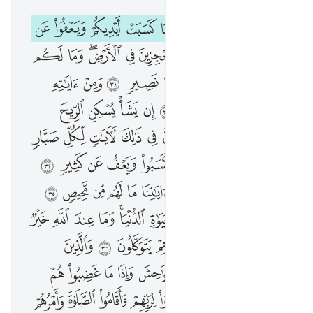
وما اصابكم من مصيبة فبما كسبت ايديكم ويعفو عن كثير ٣٠ وما انتم بمعجزين في الارض وما لكم من دون الله من ولي ولا نصير ٣١ ومن اياته الجوار في البحر كالاعلام ٣٢ ان يشا يسكن الريح فيظللن رواكد على ظهره ان في ذالك لايات لكل صبار شكور ٣٣ او يوبقهن بما كسبوا ويعف عن كثير ٣٤ ويعلم الذين يجادلون في اياتنا ما لهم من محيص ٣٥ فما اوتيتم من شيء فمتاع الحياة الدنيا وما عند الله خير وابقى للذين امنوا وعلى ربهم يتوكلون ٣٦ والذين يجتنبون كباير الاثم والفواحش واذا ما غضبوا هم يغفرون ٣٧ والذين استجابوا لربهم واقاموا الصلاة وامرهم شورى بينهم ومما رزقناهم ينفقون ٣٨ والذين اذا اصابهم البغي هم ينتصرون ٣٩ وجزاء سيية سيية مثلها فمن عفا واصلح فاجره على الله انه لا يحب الظالمين ٤٠ ولمن انتصر بعد ظلمه فاولايك ما عليهم من سبيل ٤١ انما السبيل على الذين يظلمون الناس ويبغون في الارض بغير الحق اولايك لهم عذاب اليم ٤٢ ولمن صبر وغفر ان ذالك لمن عزم الامور ٤٣
ﳌ
ﳍ
ﳎ
ﳏ
ﳐ
ﳑ
ﳒ
ﳓ
ﳔ
وَمَآ أَصَـٰبَكُم مِّن مُّصِيبَةٍۢ فَبِمَا كَسَبَتْ أَيْدِيكُمْ وَيَعْفُوا۟ عَن كَثِيرٍۢ ٣٠ وَمَآ أَنتُم بِمُعْجِزِينَ فِى ٱلْأَرْضِ ۖ وَمَا لَكُم مِّن دُونِ ٱللَّهِ مِن وَلِىٍّۢ وَلَا نَصِيرٍۢ ٣١ وَمِنْ ءَايَـٰتِهِ ٱلْجَوَارِ فِى ٱلْبَحْرِ كَٱلْأَعْلَـٰمِ ٣٢ إِن يَشَأْ يُسْكِنِ ٱلرِّيحَ فَيَظْلَلْنَ رَوَاكِدَ عَلَىٰ ظَهْرِهِۦٓ ۚ إِنَّ فِى ذَٰلِكَ لَـَٔايَـٰتٍۢ لِّكُلِّ صَبَّارٍۢ شَكُورٍ ٣٣ أَوْ يُوبِقْهُنَّ بِمَا كَسَبُوا۟ وَيَعْفُ عَن كَثِيرٍۢ ٣٤ وَيَعْلَمَ ٱلَّذِينَ يُجَـٰدِلُونَ فِىٓ ءَايَـٰتِنَا مَا لَهُم مِّن مَّحِيصٍۢ ٣٥ فَمَآ أُوتِيتُم مِّن شَىْءٍۢ فَمَتَـٰعُ ٱلْحَيَوٰةِ ٱلدُّنْيَا ۖ وَمَا عِندَ ٱللَّهِ خَيْرٌۭ وَأَبْقَىٰ لِلَّذِينَ ءَامَنُوا۟ وَعَلَىٰ رَبِّهِمْ يَتَوَكَّلُونَ ٣٦ وَٱلَّذِينَ يَجْتَنِبُونَ كَبَـٰٓئِرَ ٱلْإِثْمِ وَٱلْفَوَٰحِشَ وَإِذَا مَا غَضِبُوا۟ هُمْ يَغْفِرُونَ ٣٧ وَٱلَّذِينَ ٱسْتَجَابُوا۟ لِرَبِّهِمْ وَأَقَامُوا۟ ٱلصَّلَوٰةَ وَأَمْرُهُمْ شُورَىٰ بَيْنَهُمْ وَمِمَّا رَزَقْنَـٰهُمْ يُنفِقُونَ ٣٨ وَٱلَّذِينَ إِذَآ أَصَابَهُمُ ٱلْبَغْىُ هُمْ يَنتَصِرُونَ ٣٩ وَجَزَٰٓؤُا۟ سَيِّئَةٍۢ سَيِّئَةٌۭ مِّثْلُهَا ۖ فَمَنْ عَفَا وَأَصْلَحَ فَأَجْرُهُۥ عَلَى ٱللَّهِ ۚ إِنَّهُۥ لَا يُحِبُّ ٱلظَّـٰلِمِينَ ٤٠ وَلَمَنِ ٱنتَصَرَ بَعْدَ ظُلْمِهِۦ فَأُو۟لَـٰٓئِكَ مَا عَلَيْهِم مِّن سَبِيلٍ ٤١ إِنَّمَا ٱلسَّبِيلُ عَلَى ٱلَّذِينَ يَظْلِمُونَ ٱلنَّاسَ وَيَبْغُونَ فِى ٱلْأَرْضِ بِغَيْرِ ٱلْحَقِّ ۚ أُو۟لَـٰٓئِكَ لَهُمْ عَذَابٌ أَلِيمٌۭ ٤٢ وَلَمَن صَبَرَ وَغَفَرَ إِنَّ ذَٰلِكَ لَمِنْ عَزْمِ ٱلْأُمُورِ ٤٣
ﳕ
ﳖ
ﳗ
ﳘ
ﳙ
ﳚ
ﳛﳜ
ﳝ
ﳞ
ﳟ
ﳠ
ﳡ
ﳢ
ﳣ
ﳤ
ﳥ
ﳦ
ﱁ
ﱂ
ﱃ
ﱄ
ﱅ
ﱆ
ﱇ
ﱈ
ﱉ
ﱊ
ﱋ
ﱌ
ﱍ
ﱎ
ﱏﱐ
ﱑ
ﱒ
ﱓ
ﱔ
ﱕ
ﱖ
ﱗ
ﱘ
ﱙ
ﱚ
ﱛ
ﱜ
ﱝ
ﱞ
ﱟ
ﱠ
ﱡ
ﱢ
ﱣ
ﱤ
ﱥ
ﱦ
ﱧ
ﱨ
ﱩ
ﱪ
ﱫ
ﱬ
ﱭ
ﱮ
ﱯ
ﱰ
ﱱﱲ
ﱳ
ﱴ
ﱵ
ﱶ
ﱷ
ﱸ
ﱹ
ﱺ
ﱻ
ﱼ
ﱽ
ﱾ
ﱿ
ﲀ
ﲁ
ﲂ
ﲃ
ﲄ
ﲅ
ﲆ
ﲇ
ﲈ
ﲉ
ﲊ
ﲋ
ﲌ
ﲍ
ﲎ