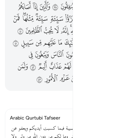
ﲏ
ﲐ
ﲑ
ﲒ
ﲓ
ﲔ
ﲕ
ﲖ
ﲗ
ﲘ
ﲙ
ﲚ
ﲛ
ﲜ
ﲝ
ﲞ
ﲟﲠ
ﲡ
ﲢ
ﲣ
ﲤ
ﲥ
ﲦﲧ
ﲨ
ﲩ
ﲪ
ﲫ
ﲬ
ﲭ
ﲮ
ﲯ
ﲰ
ﲱ
ﲲ
ﲳ
ﲴ
ﲵ
ﲶ
ﲷ
ﲸ
ﲹ
ﲺ
ﲻ
ﲼ
ﲽ
ﲾ
ﲿ
ﳀ
ﳁﳂ
ﳃ
ﳄ
ﳅ
ﳆ
ﳇ
ﳈ
ﳉ
ﳊ
ﳋ
ﳌ
ﳍ
ﳎ
ﳏ
ﳐ
اقرأ التفسير
Arabic Qurtubi Tafseer
قوله تعالى : وما أصابكم من مصيبة فبما كسبت أيديكم ويعفو عن
كثير وما أنتم بمعجزين في الأرض وما لكم من دون الله من ولي ولا