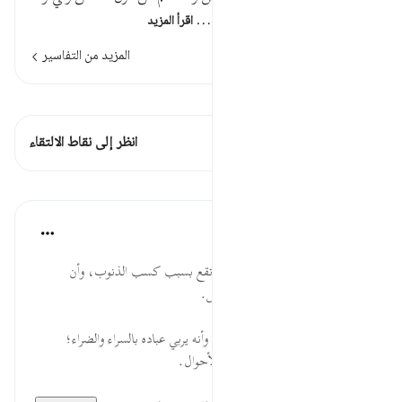
نصير .قوله تعالى : وما أصابكم…
اقرأ المزيد
المزيد من التفاسير
اطلع على القراءات
هذه الآية 1 التقاطعات
انظر إلى نقاط الالتقاء
الدروس
موسوعة الهدايات القرآنية
قبل ٤٠ أسبوعًا
·
المراجع
آية ٣٠:٤٢
كَسَبَتْ ... المصيبة في الدنيا قد تقع بسبب كسب الذنوب، وأن
الأسباب ثابته بالشرع والعقل والحس.
وَيَعۡفُواْ ... لطف الله تعالى بخلقه، وأنه يربي عباده بالسراء والضراء؛
ليستخرج منهم عبودتيه في جميع الأحوال.