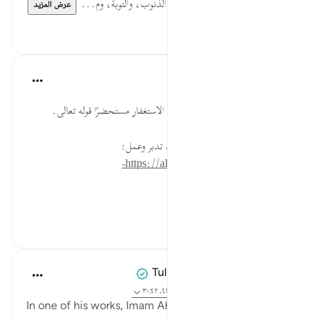
كَثِيرٍ ... المسارعة إلى الإقلاع عن الذنوب، والتوبة، وم...
عرض المزيد
٠
٠
القرآن تدبر وعمل
قبل ٤٠ أسبوعًا
·
المراجع
آية ٣٠:٤٢
تذكر مصيبةً وقعت لك ثم أكثر من الاستغفار مستحضرًا قوله تعالى.
* للمزيد عن هذه الآية في مصحف تدبر وعمل:
https://altadabbur.com/#aya=42_30-
#عمل
٠
٠
Tulayhah Tafsir Translations
قبل سنتين
·
المراجع
آية ٢١:٣٢، ٤١:٣٠، ٤٤:١٠، ٣٠:٤٢
In one of his works, Imam Ahmad mentioned the