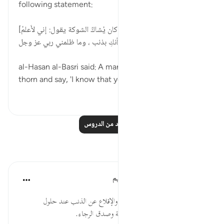
following statement:
[قال الحسن البصري : إِنَّ الرَّجُل كان يُشاكُ الشوكة يقول: إني لأَعلمُ
أنكِ بذنب ، وما ظلمني ربي عز وجل.]
al-Hasan al-Basri said: A man would be pricked by a
thorn and say, 'I know that you a...
عرض المزيد
٥
١٢
اقرأ المزيد من الدروس
تأملات
الهيئة العالمية لتدبر القرآن الكريم
قبل ٢٩ أسبوعًا
·
المراجع
آية ٣٠:٤٢
* البِدارَ البِدارَ إلى محاسبة النفس، والإقلاع عن الذنب عند حلول
المصائب، فلا يُدفع البلاء إلا بالتوبة وصدق الرجاء.