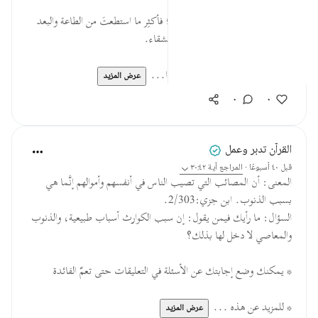
* الذنوب من أسباب النكد والبلاء؛ فأكثِر ما استطعتَ من الطاعة والبعد
عن المعصية حتى تسلم من ذلك الشقاء.
* يُروى في الأثر: (إنَّ الرجل ليُحرَم ا...
عرض المزيد
٠
٠
القرآن تدبر وعمل
قبل ٤٠ أسبوعًا
·
المراجع
آية ٣٠:٤٢
المعنى: أن المصائب التي تصيب الناس في أنفسهم وأموالهم إنَّما هي
بسبب الذنوب. ابن جزي:2/303.
السؤال: ما رأيك فيمن يقول: إن سبب الكوارث أسباب طبيعية، والذنوب
والمعاصي لا دخل لها بذلك؟
* يمكنك وضع إجابتك عن الأسئلة في التعليقات حتى تعمّ الفائدة
* للمزيد عن هذه ...
عرض المزيد