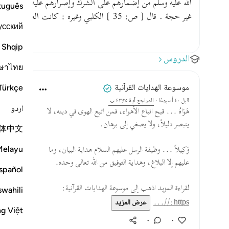
الله عليه وسلم من إضمارهم على الشرك وإصرارهم عليه مع إقرارهم
tuguês
غير حجة . قال [ ص: 35 ] الكلبي وغيره : كانت العرب إذا هوي الرجل منهم شيئا عبده من …
усский
Shqip
الدروس
ษาไทย
موسوعة الهدايات القرآنية
Türkçe
قبل ٤٠ أسبوعًا
·
المراجع
آية ٤٣:٢٥
اردو
هَوَاهُ ... قبح اتباع الأهواء، فمن اتبع الهوى في دينه، لا
يتبصر دليلاً، ولا يصغي إلى برهان.
体中文
Melayu
وَكِيلاً ... وظيفة الرسل عليهم السلام هداية البيان، وما
عليهم إلا البلاغ، وهداية التوفيق من الله تعالى وحده.
spañol
لقراءة المزيد اذهب إلى موسوعة الهدايات القرآنية:
swahili
https://...
عرض المزيد
ng Việt
٠
٠