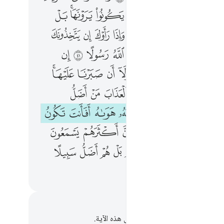
ﲐ
ﲑ
ﲒﲓ
ﲔ
ﲕ
ﲖﲗ
ﲘ
ﲚ
ﲛ
ﲜ
ﲝ
ﲞ
ﲟ
ﲠ
ﲡ
ﲣ
ﲤ
ﲥ
ﲦ
ﲧ
ﲨ
ﲩ
ﲪ
ﲬ
ﲭ
ﲮ
ﲯ
ﲰ
ﲱ
ﲲﲳ
ﲵ
ﲶ
ﲷ
ﲸ
ﲹ
ﲺ
ﲼ
ﲽ
ﲾ
ﲿ
ﳀ
ﳁ
ﳂ
ﳃ
ﳅ
ﳆ
ﱁ
ﱂ
ﱃ
ﱄ
ﱅ
ﱈ
ﱉ
ﱊ
ﱋ
ﱌ
ﱍ
ﱎ
ﱏ
ﱐ
حظات وتأملات
لديك أي ملاحظات أو تأملات حول هذه الآية.