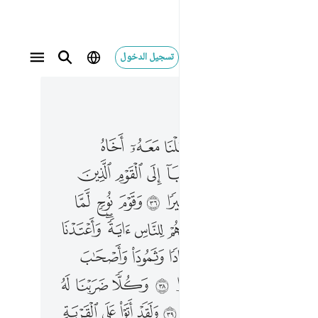
تسجيل الدخول
 في السياق
٣, جوز ١٩
يرا ٣٥ فقلنا اذهبا الى القوم الذين كذبوا باياتنا فدمرناهم تدميرا ٣٦ وقوم نوح لما كذبوا الرسل اغرقناهم وجعلناهم للناس اية واعتدنا للظالمين عذابا اليما ٣٧ وعادا وثمود واصحاب الرس وقرونا بين ذالك كثيرا ٣٨ وكلا ضربنا له الامثال وكلا تبرنا تتبيرا ٣٩ ولقد اتوا على القرية التي امطرت مطر السوء افلم يكونوا يرونها بل كانوا لا يرجون نشورا ٤٠ واذا راوك ان يتخذونك الا هزوا اهاذا الذي بعث الله رسولا ٤١ ان كاد ليضلنا عن الهتنا لولا ان صبرنا عليها وسوف يعلمون حين يرون العذاب من اضل سبيلا ٤٢ ارايت من اتخذ الاهه هواه افانت تكون عليه وكيلا ٤٣ ام تحسب ان اكثرهم يسمعون او يعقلون ان هم الا كالانعام بل هم اضل سبيلا ٤٤
ﱗ
ﱘ
ﱙ
ﱚ
ﱛ
ﱜ
وَزِيرًۭا ٣٥ فَقُلْنَا ٱذْهَبَآ إِلَى ٱلْقَوْمِ ٱلَّذِينَ كَذَّبُوا۟ بِـَٔايَـٰتِنَا فَدَمَّرْنَـٰهُمْ تَدْمِيرًۭا ٣٦ وَقَوْمَ نُوحٍۢ لَّمَّا كَذَّبُوا۟ ٱلرُّسُلَ أَغْرَقْنَـٰهُمْ وَجَعَلْنَـٰهُمْ لِلنَّاسِ ءَايَةًۭ ۖ وَأَعْتَدْنَا لِلظَّـٰلِمِينَ عَذَابًا أَلِيمًۭا ٣٧ وَعَادًۭا وَثَمُودَا۟ وَأَصْحَـٰبَ ٱلرَّسِّ وَقُرُونًۢا بَيْنَ ذَٰلِكَ كَثِيرًۭا ٣٨ وَكُلًّۭا ضَرَبْنَا لَهُ ٱلْأَمْثَـٰلَ ۖ وَكُلًّۭا تَبَّرْنَا تَتْبِيرًۭا ٣٩ وَلَقَدْ أَتَوْا۟ عَلَى ٱلْقَرْيَةِ ٱلَّتِىٓ أُمْطِرَتْ مَطَرَ ٱلسَّوْءِ ۚ أَفَلَمْ يَكُونُوا۟ يَرَوْنَهَا ۚ بَلْ كَانُوا۟ لَا يَرْجُونَ نُشُورًۭا ٤٠ وَإِذَا رَأَوْكَ إِن يَتَّخِذُونَكَ إِلَّا هُزُوًا أَهَـٰذَا ٱلَّذِى بَعَثَ ٱللَّهُ رَسُولًا ٤١ إِن كَادَ لَيُضِلُّنَا عَنْ ءَالِهَتِنَا لَوْلَآ أَن صَبَرْنَا عَلَيْهَا ۚ وَسَوْفَ يَعْلَمُونَ حِينَ يَرَوْنَ ٱلْعَذَابَ مَنْ أَضَلُّ سَبِيلًا ٤٢ أَرَءَيْتَ مَنِ ٱتَّخَذَ إِلَـٰهَهُۥ هَوَىٰهُ أَفَأَنتَ تَكُونُ عَلَيْهِ وَكِيلًا ٤٣ أَمْ تَحْسَبُ أَنَّ أَكْثَرَهُمْ يَسْمَعُونَ أَوْ يَعْقِلُونَ ۚ إِنْ هُمْ إِلَّا كَٱلْأَنْعَـٰمِ ۖ بَلْ هُمْ أَضَلُّ سَبِيلًا ٤٤
ﱞ
ﱟ
ﱠ
ﱡ
ﱢ
ﱣ
ﱤ
ﱦ
ﱧ
ﱨ
ﱩ
ﱪ
ﱫ
ﱬ
ﱮ
ﱯ
ﱰ
ﱱ
ﱲﱳ
ﱴ
ﱶ
ﱷ
ﱸ
ﱹ
ﱺ
ﱻ
ﱽ
ﱾ
ﱿ
ﲀ
ﲁ
ﲂ
ﲃ
ﲄ
ﲆ
ﲇ
ﲈ
ﲉ
ﲊ
ﲋ
ﲌ
ﲍ
ﲎ