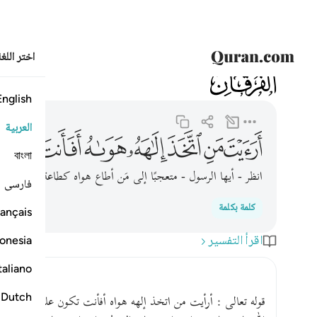
اختر اللغ
025
الفرقان
25:43
ارايت من اتخذ الاهه هواه افانت تكون عليه وكيلا ٤٣
English
العربية
ﲽ
ﲾ
ﲿ
ﳀ
ﳁ
ﳂ
ﳃ
বাংলা
انظر - أيها الرسول - متعجبًا إلى مَن أطاع هواه كطاعة الله، أفأنت
فارسی
كلمة بكلمة
ançais
اقرأ التفسير
onesia
taliano
Dutch
قوله تعالى : أرأيت من اتخذ إلهه هواه أفأنت تكون عليه وكيلا .