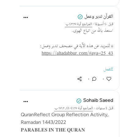
القرآن تدبر وعمل
قبل ٤٠ أسبوعًا
·
المراجع
آية ٤٣:٢٥
استعذ بالله من اتباع الهوى.
* للمزيد عن هذه الآية في مصحف تدبر وعمل:
https://altadabbur.com/#aya=25_43
#عمل
٠
٠
Sohaib Saeed
قبل ٤ سنوات
·
المراجع
آية ٤١:٢٥-٤٤، ١٧١:٢
QuranReflect Group Reflection Activity,
Ramadan 1443/2022
𝐏𝐀𝐑𝐀𝐁𝐋𝐄𝐒 𝐈𝐍 𝐓𝐇𝐄 𝐐𝐔𝐑𝐀𝐍