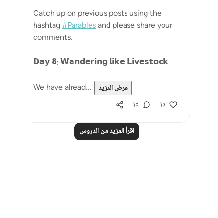
Catch up on previous posts using the
hashtag
#Parables
and please share your
comments.
𝗗𝗮𝘆 𝟴: 𝗪𝗮𝗻𝗱𝗲𝗿𝗶𝗻𝗴 𝗹𝗶𝗸𝗲 𝗟𝗶𝘃𝗲𝘀𝘁𝗼𝗰𝗸
We have alread...
عرض المزيد
١٥
١٥
اقرأ المزيد من الدروس
Notes
placeholders