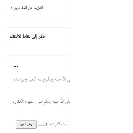
المزيد من التفاسير
اطلع على القراءات
هذه الآية 1 التقاطعات
انظر إلى نقاط الالتقاء
الدروس
موسوعة الهدايات القرآنية
قبل ٤٠ أسبوعًا
·
المراجع
آية ٤١:٢٥
يَتَّخِذُونَكَ ... الاستهزاء بالنبي صلى الله عليه وسلم ودينه كفر، وهو ديدن
المعاندين في جميع الأزمان.
هُزُوًا ... دعوة إلى التأسي بصبره صلى الله عليه وسلم على استهزاء الكفار،
ووجوب الدفاع عنه اقتداء بالقرآن.
لقراءة المزيد اذهب إلى موسوعة الهدايات القرآنية:
h...
عرض المزيد