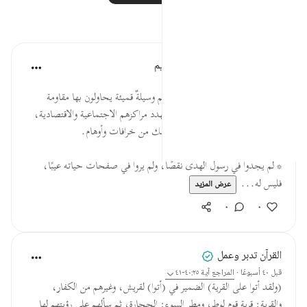
تأملات
الهيئة العالمية لتدبر القرآن الكريم
قبل ٢٩ أسبوعًا
·
المراجع
آية ٤١:٢٥
* إن استهزاء المشركين بالنبي الكريم وسيلةٌ قميئة يحاولون بها مقاومة
الدعوة الجديدة، التي يظنون أنها تهدد مراكزهم الاجتماعية والاقتصادية،
وتجردهم مما تقوم عليه أوضاعهم تلك من خرافات وأوهام.
* لم يجدوا في رسول الهدى نقصًا، ولم يروا في صفحات حياته عيبًا،
فليس له...
عرض المزيد
٠
٠
القرآن تدبر وعمل
قبل ٤٠ أسبوعًا
·
المراجع
آية ٤٠:٢٥-٤١
(ولقد أتوا على القرية) الضمير في (أتوا) لقريش، وغيرهم من الكفار،
والقرية: قرية قوم لوط، ومطر السوء: الحجارة، ثم سألهم على رؤيتهم لها