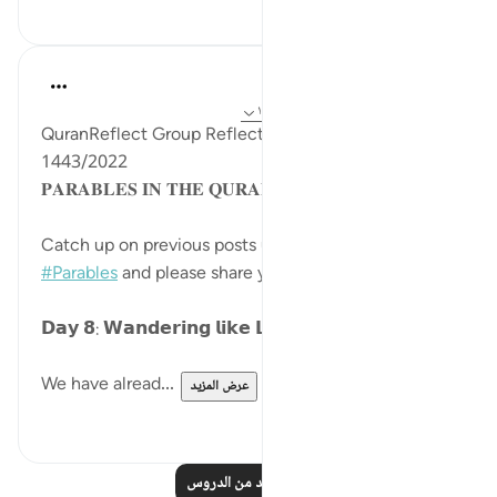
٠
٠
Sohaib Saeed
قبل ٤ سنوات
·
المراجع
آية ٤١:٢٥-٤٤، ١٧١:٢
QuranReflect Group Reflection Activity, Ramadan
1443/2022
𝐏𝐀𝐑𝐀𝐁𝐋𝐄𝐒 𝐈𝐍 𝐓𝐇𝐄 𝐐𝐔𝐑𝐀𝐍
Catch up on previous posts using the hashtag
#Parables
and please share your comments.
𝗗𝗮𝘆 𝟴: 𝗪𝗮𝗻𝗱𝗲𝗿𝗶𝗻𝗴 𝗹𝗶𝗸𝗲 𝗟𝗶𝘃𝗲𝘀𝘁𝗼𝗰𝗸
We have alread...
عرض المزيد
١٥
١٥
اقرأ المزيد من الدروس