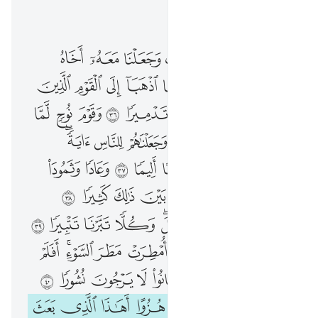
اقرأ في السياق
الفصل ٢٥, صفحة ٣٦٣, جوز ١٩
ولقد اتينا موسى الكتاب وجعلنا معه اخاه هارون وزيرا ٣٥ فقلنا اذهبا الى القوم الذين كذبوا باياتنا فدمرناهم تدميرا ٣٦ وقوم نوح لما كذبوا الرسل اغرقناهم وجعلناهم للناس اية واعتدنا للظالمين عذابا اليما ٣٧ وعادا وثمود واصحاب الرس وقرونا بين ذالك كثيرا ٣٨ وكلا ضربنا له الامثال وكلا تبرنا تتبيرا ٣٩ ولقد اتوا على القرية التي امطرت مطر السوء افلم يكونوا يرونها بل كانوا لا يرجون نشورا ٤٠ واذا راوك ان يتخذونك الا هزوا اهاذا الذي بعث الله رسولا ٤١ ان كاد ليضلنا عن الهتنا لولا ان صبرنا عليها وسوف يعلمون حين يرون العذاب من اضل سبيلا ٤٢ ارايت من اتخذ الاهه هواه افانت تكون عليه وكيلا ٤٣ ام تحسب ان اكثرهم يسمعون او يعقلون ان هم الا كالانعام بل هم اضل سبيلا ٤٤
ﱖ
ﱗ
ﱘ
ﱙ
ﱚ
ﱛ
ﱜ
وَلَقَدْ ءَاتَيْنَا مُوسَى ٱلْكِتَـٰبَ وَجَعَلْنَا مَعَهُۥٓ أَخَاهُ هَـٰرُونَ وَزِيرًۭا ٣٥ فَقُلْنَا ٱذْهَبَآ إِلَى ٱلْقَوْمِ ٱلَّذِينَ كَذَّبُوا۟ بِـَٔايَـٰتِنَا فَدَمَّرْنَـٰهُمْ تَدْمِيرًۭا ٣٦ وَقَوْمَ نُوحٍۢ لَّمَّا كَذَّبُوا۟ ٱلرُّسُلَ أَغْرَقْنَـٰهُمْ وَجَعَلْنَـٰهُمْ لِلنَّاسِ ءَايَةًۭ ۖ وَأَعْتَدْنَا لِلظَّـٰلِمِينَ عَذَابًا أَلِيمًۭا ٣٧ وَعَادًۭا وَثَمُودَا۟ وَأَصْحَـٰبَ ٱلرَّسِّ وَقُرُونًۢا بَيْنَ ذَٰلِكَ كَثِيرًۭا ٣٨ وَكُلًّۭا ضَرَبْنَا لَهُ ٱلْأَمْثَـٰلَ ۖ وَكُلًّۭا تَبَّرْنَا تَتْبِيرًۭا ٣٩ وَلَقَدْ أَتَوْا۟ عَلَى ٱلْقَرْيَةِ ٱلَّتِىٓ أُمْطِرَتْ مَطَرَ ٱلسَّوْءِ ۚ أَفَلَمْ يَكُونُوا۟ يَرَوْنَهَا ۚ بَلْ كَانُوا۟ لَا يَرْجُونَ نُشُورًۭا ٤٠ وَإِذَا رَأَوْكَ إِن يَتَّخِذُونَكَ إِلَّا هُزُوًا أَهَـٰذَا ٱلَّذِى بَعَثَ ٱللَّهُ رَسُولًا ٤١ إِن كَادَ لَيُضِلُّنَا عَنْ ءَالِهَتِنَا لَوْلَآ أَن صَبَرْنَا عَلَيْهَا ۚ وَسَوْفَ يَعْلَمُونَ حِينَ يَرَوْنَ ٱلْعَذَابَ مَنْ أَضَلُّ سَبِيلًا ٤٢ أَرَءَيْتَ مَنِ ٱتَّخَذَ إِلَـٰهَهُۥ هَوَىٰهُ أَفَأَنتَ تَكُونُ عَلَيْهِ وَكِيلًا ٤٣ أَمْ تَحْسَبُ أَنَّ أَكْثَرَهُمْ يَسْمَعُونَ أَوْ يَعْقِلُونَ ۚ إِنْ هُمْ إِلَّا كَٱلْأَنْعَـٰمِ ۖ بَلْ هُمْ أَضَلُّ سَبِيلًا ٤٤
ﱝ
ﱞ
ﱟ
ﱠ
ﱡ
ﱢ
ﱣ
ﱤ
ﱥ
ﱦ
ﱧ
ﱨ
ﱩ
ﱪ
ﱫ
ﱬ
ﱭ
ﱮ
ﱯ
ﱰ
ﱱ
ﱲﱳ
ﱴ
ﱵ
ﱶ
ﱷ
ﱸ
ﱹ
ﱺ
ﱻ
ﱼ
ﱽ
ﱾ
ﱿ
ﲀ
ﲁ
ﲂ
ﲃ
ﲄ
ﲅﲆ
ﲇ
ﲈ
ﲉ
ﲊ
ﲋ
ﲌ
ﲍ
ﲎ
ﲏ
ﲐ
ﲑ
ﲒﲓ
ﲔ
ﲕ
ﲖﲗ
ﲘ
ﲙ
ﲚ
ﲛ
ﲜ
ﲝ
ﲞ
ﲟ
ﲠ
ﲡ
ﲢ
ﲣ
ﲤ
ﲥ
ﲦ