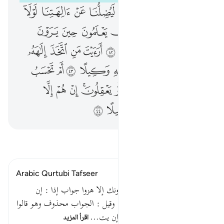
ﲧ
ﲨ
ﲩ
ﲪ
ﲫ
ﲬ
ﲭ
ﲮ
ﲯ
ﲰ
ﲱ
ﲲﲳ
ﲴ
ﲵ
ﲶ
ﲷ
ﲸ
ﲹ
ﲺ
ﲻ
ﲼ
ﲽ
ﲾ
ﲿ
ﳀ
ﳁ
ﳂ
ﳃ
ﳄ
ﳅ
ﳆ
ﱁ
ﱂ
ﱃ
ﱄ
ﱅ
ﱆ
ﱇﱈ
ﱉ
ﱊ
ﱋ
ﱌ
ﱍ
ﱎ
ﱏ
ﱐ
ﱑ
اقرأ التفسير
Arabic Qurtubi Tafseer
قوله تعالى : وإذا رأوك إن يتخذونك إلا هزوا جواب إذا : إن
يتخذونك لأن معناه يتخذونك . وقيل : الجواب محذوف وهو قالوا
أو يقولون : أهذا الذي وقوله : إن يت…
اقرأ المزيد