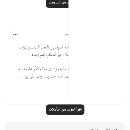
اقرأ المزيد من الدروس
تأملات
الهيئة العالمية لتدبر القرآن الكريم
قبل ٢٩ أسبوعًا
·
المراجع
آية ١٦:٢٥
* سبحان الإله الجواد الذي يعِدُ عباده المؤمنين بالنعيم المقيم والثواب
العظيم، فضلًا منه وكرمًا، وهو في ذلك غير مُخلفٍ لهم وعده!
* مَن نال نعمةً تامة خاف زوالها وانتقالها، وذلك مما يكدِّر عليه تمام
التلذذ بها، لكن أهل الجنَّة في نعيمهم التام خالدون، وهم على زو...
عرض المزيد
٠
٠
اقرأ المزيد من التأملات