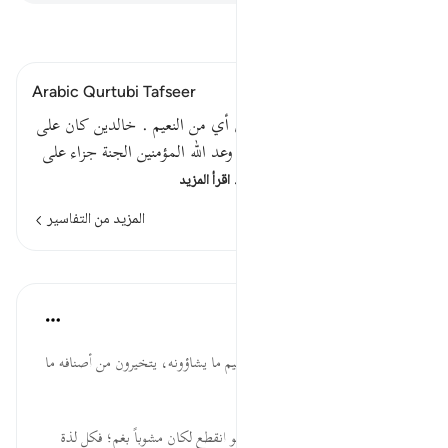
اقرأ التفسير
Arabic Qurtubi Tafseer
قوله تعالى : لهم فيها ما يشاءون أي من النعيم . خالدين كان على
ربك وعدا مسئولا قال الكلبي : وعد الله المؤمنين الجنة جزاء على
أعمالهم ، فسألوه ذلك الوعد…
اقرأ المزيد
المزيد من التفاسير
الدروس
موسوعة الهدايات القرآنية
قبل ٤٠ أسبوعًا
·
المراجع
آية ١٦:٢٥
يَشَاؤُونَ ... أهل الجنة لهم من النعيم ما يشاؤونه، يتخيرون من أصنافه ما
يشتهون.
خَالِدِينَ ... الخلود نعمة بذاته، ولو انقطع لكان مشوباً بغم؛ فكل لذة