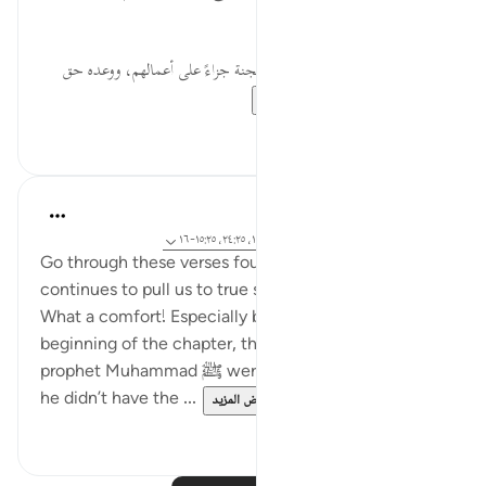
منتهية ليست نعيماً تاماً.
وَعْدًا ... وعد الله تعالى المؤمنين الجنة جزاءً على أعمالهم، ووعده حق
وصدق ومنجز لا...
عرض المزيد
٠
٠
Samia Mubarak
قبل ٤ سنوات
·
المراجع
آية ٧٥:٢٥-٧٦، ١٠:٢٥، ٢٤:٢٥، ١٥:٢٥-١٦
Go through these verses found in this surah. Allah
continues to pull us to true stability in the hereafter.
What a comfort! Especially because in the
beginning of the chapter, the people around
prophet Muhammad ﷺ were belittling him because
he didn’t have the ...
عرض المزيد
٢
٢٢