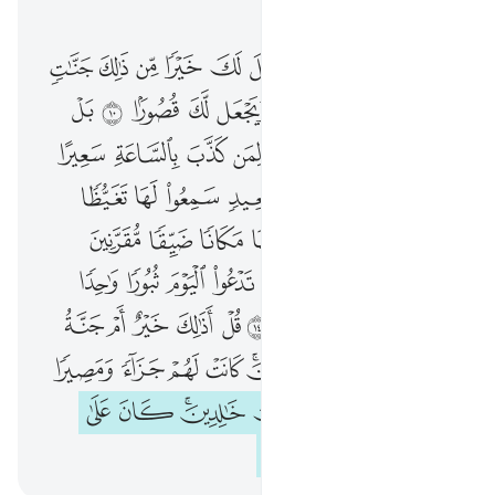
الفصل ٢٥, صفحة ٣٦١, جوز ١٨
تبارك الذي ان شاء جعل لك خيرا من ذالك جنات تجري من تحتها الانهار ويجعل لك قصورا ١٠ بل كذبوا بالساعة واعتدنا لمن كذب بالساعة سعيرا ١١ اذا راتهم من مكان بعيد سمعوا لها تغيظا وزفيرا ١٢ واذا القوا منها مكانا ضيقا مقرنين دعوا هنالك ثبورا ١٣ لا تدعوا اليوم ثبورا واحدا وادعوا ثبورا كثيرا ١٤ قل اذالك خير ام جنة الخلد التي وعد المتقون كانت ل
ﲰ
ﲱ
ﲲ
ﲳ
ﲴ
ﲵ
ﲶ
ﲷ
ﲸ
ﲹ
تَبَارَكَ ٱلَّذِىٓ إِن شَآءَ جَعَلَ لَكَ خَيْرًۭا مِّن ذَٰلِكَ جَنَّـٰتٍۢ تَجْرِى مِن تَحْتِهَا ٱلْأَنْهَـٰرُ وَيَجْعَل لَّكَ قُصُورًۢا ١٠ بَلْ كَذَّبُوا۟ بِٱلسَّاعَةِ ۖ وَأَعْتَدْنَا لِمَن كَذَّبَ بِٱلسَّاعَةِ سَعِيرًا ١١ إِذَا رَأَتْهُم مِّن مَّكَانٍۭ بَعِيدٍۢ سَمِعُوا۟ لَهَا تَغَيُّظًۭا وَزَفِيرًۭا ١٢ وَإِذَآ أُلْقُوا۟ مِنْهَا مَكَانًۭا ضَيِّقًۭا مُّقَرَّنِينَ دَعَوْا۟ هُنَالِكَ ثُبُورًۭا ١٣ لَّا تَدْعُوا۟ ٱلْيَوْمَ ثُبُورًۭا وَٰحِدًۭا وَٱدْعُوا۟ ثُبُورًۭا كَثِيرًۭا ١٤ قُلْ أَذَٰلِكَ خَيْرٌ أَمْ جَنَّةُ ٱلْخُلْدِ ٱلَّتِى وُعِدَ ٱلْمُتَّقُونَ ۚ كَانَتْ لَ
ﲺ
ﲻ
ﲼ
ﲽ
ﲾ
ﲿ
ﳀ
ﳁ
ﳂ
ﳃ
ﳄﳅ
ﳆ
ﳇ
ﳈ
ﳉ
ﳊ
ﳋ
ﱁ
ﱂ
ﱃ
ﱄ
ﱅ
ﱆ
ﱇ
ﱈ
ﱉ
ﱊ
ﱋ
ﱌ
ﱍ
ﱎ
ﱏ
ﱐ
ﱑ
ﱒ
ﱓ
ﱔ
ﱕ
ﱖ
ﱗ
ﱘ
ﱙ
ﱚ
ﱛ
ﱜ
ﱝ
ﱞ
ﱟ
ﱠ
ﱡ
ﱢ
ﱣ
ﱤ
ﱥ
ﱦﱧ
ﱨ
ﱩ
ﱪ
ﱫ
ﱬ
ﱭ
ﱮ
ﱯ
ﱰ
ﱱﱲ
ﱳ
ﱴ
ﱵ
ﱶ
ﱷ
ﱸ