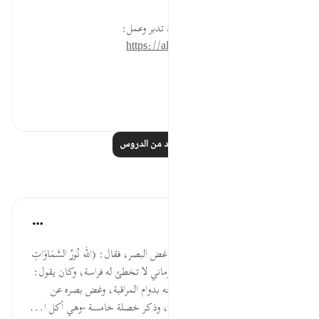
* للمزيد عن هذه الآية في مصحف تدبر وعمل:
https://altadabbur.com/#aya=24_35
#توجيهات
٠
٠
اقرأ المزيد من الدروس
تأملات
القرآن تدبر وعمل
قبل ٤٠ أسبوعًا
·
المراجع
آية ٣٥:٢٤
وذكر سبحانه آية النور عقيب آيات غض البصر، فقال: (الله نُورُ السَّمَاوَاتِ
وَالأَرضِ). وكان شاه بن شجاع الكرماني لا تخطئ له فراسة، وكان يقول:
"من عمر ظاهره باتباع السنة، وباطنه بدوام المراقبة، وغض بصره عن
المحارم، وكف نفسه عن الشهوات، وذكر خصلة خامسة -وهي أكل ا...