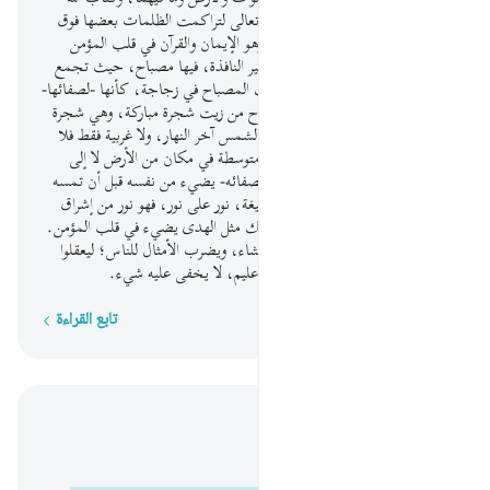
وهدايته نور منه سبحانه، فلولا نوره تعالى لتراكمت الظلمات بعضها فوق
بعض. مثل نوره الذي يهدي إليه، وهو الإيمان والقرآن في قلب المؤمن
كمشكاة، وهي الكُوَّة في الحائط غير النافذة، فيها مصباح، حيث تجمع
الكوَّة نور المصباح فلا يتفرق، وذلك المصباح في زجاجة، كأنها -لصفائها-
كوكب مضيء كالدُّر، يوقَد المصباح من زيت شجرة مباركة، وهي شجرة
الزيتون، لا شرقية فقط، فلا تصيبها الشمس آخر النهار، ولا غربية فقط فلا
تصيبها الشمس أول النهار، بل هي متوسطة في مكان من الأرض لا إلى
الشرق ولا إلى الغرب، يكاد زيتها -لصفائه- يضيء من نفسه قبل أن تمسه
النار، فإذا مَسَّتْه النار أضاء إضاءة بليغة، نور على نور، فهو نور من إشراق
الزيت على نور من إشعال النار، فذلك مثل الهدى يضيء في قلب المؤمن.
والله يهدي ويوفق لاتباع القرآن مَن يشاء، ويضرب الأمثال للناس؛ ليعقلوا
عنه أمثاله وحكمه. والله بكل شيء عليم، لا يخفى عليه شيء.
تابع القراءة
كلمة بكلمة
اقرأ في السياق
الفصل ٢٤, صفحة ٣٥٤, جوز ١٨