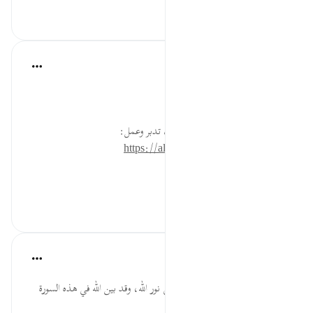
٠
٠
القرآن تدبر وعمل
قبل ٤٠ أسبوعًا
·
المراجع
آية ٣٥:٢٤
سل الله تعالى أن يهديك لنوره.
* للمزيد عن هذه الآية في مصحف تدبر وعمل:
https://altadabbur.com/#aya=24_35
#عمل
٠
٠
القرآن تدبر وعمل
قبل ٤٠ أسبوعًا
·
المراجع
آية ٣٥:٢٤-٣٦
من أسباب الفراسة: هداية العبد إلى نور الله، وقد بين الله في هذه السورة
أسباب هذا النور وأماكنه وموانعه.