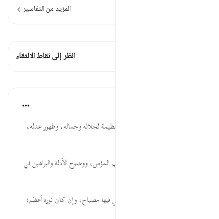
المزيد من التفاسير
اطلع على القراءات
هذه الآية 2 التقاطعات
انظر إلى نقاط الالتقاء
الدروس
موسوعة الهدايات القرآنية
قبل ٤٠ أسبوعًا
·
المراجع
آية ٣٥:٢٤
نُورُ ... وصفه تعالى بالنور، دلالة عظيمة لجلاله وجماله، وظهور عدله،
وبسط هدايته وأحكامه.
مَثَلُ ... شدة ضياء الإيمان في قلب المؤمن، ووضوح الأدلة والبراهين في
الكون الدالة على الله تعالى.
كَمِشْكَاةٍ ... تشبيه نوره بالكوة التي فيها مصباح، وإن كان نوره أعظم؛
ل...
عرض المزيد