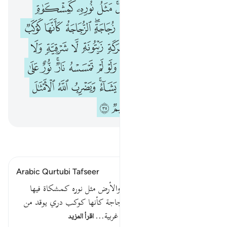
۞ الله نور السماوات والارض مثل نوره كمشكاة فيها مصباح المصباح في زجا
ﲘ ﲙ
ﲚ
ﲛ
ﲜﲝ
ﲞ
ﲟ
ﲠ
۞ ٱللَّهُ نُورُ ٱلسَّمَـٰوَٰتِ وَٱلْأَرْضِ ۚ مَثَلُ نُورِهِۦ كَمِشْكَوٰةٍۢ فِيهَا مِصْبَاحٌ ۖ ٱلْمِصْبَاحُ فِى زُجَاجَ
ﲡ
ﲢﲣ
ﲤ
ﲥ
ﲦﲧ
ﲨ
ﲩ
ﲪ
ﲫ
ﲬ
ﲭ
ﲮ
ﲯ
ﲰ
ﲱ
ﲲ
ﲳ
ﲴ
ﲵ
ﲶ
ﲷ
ﲸ
ﲹ
ﲺ
ﲻﲼ
ﲽ
ﲾ
ﲿﳀ
ﳁ
ﳂ
ﳃ
ﳄ
ﳅﳆ
ﳇ
ﳈ
ﳉ
ﳊﳋ
ﳌ
ﳍ
ﳎ
ﳏ
ﳐ
اقرأ التفسير
Arabic Qurtubi Tafseer
قوله تعالى : الله نور السماوات والأرض مثل نوره كمشكاة فيها
مصباح المصباح في زجاجة الزجاجة كأنها كوكب دري يوقد من
شجرة مباركة زيتونة لا شرقية ولا غربية…
اقرأ المزيد