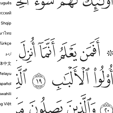
ﳥ
ﳦ
ﳧ
ﳨ
tuguês
усский
Shqip
ษาไทย
 افمن يعلم انما انزل اليك من ربك الحق كمن هو اعمى انما يتذكر
ﱁ ﱂ
ﱃ
ﱄ
ﱅ
ﱆ
Türkçe
 أَفَمَن يَعْلَمُ أَنَّمَآ أُنزِلَ إِلَيْكَ مِن رَّبِّكَ ٱلْحَقُّ كَمَنْ هُوَ أَعْمَىٰٓ ۚ إِنَّمَا يَتَذَكَّرُ
اردو
体中文
ولو الالباب ١٩ الذين يوفون بعهد الله ولا ينقضون الميثاق
ﱐ
ﱑ
ﱒ
ﱓ
و۟لُوا۟ ٱلْأَلْبَـٰبِ ١٩ ٱلَّذِينَ يُوفُونَ بِعَهْدِ ٱللَّهِ وَلَا يَنقُضُونَ ٱلْمِيثَـٰقَ
Melayu
spañol
swahili
لذين يصلون ما امر الله به ان يوصل ويخشون ربهم
ﱚ
ﱛ
ﱜ
ﱝ
ﱞ
َذِينَ يَصِلُونَ مَآ أَمَرَ ٱللَّهُ بِهِۦٓ أَن يُوصَلَ وَيَخْشَوْنَ رَبَّهُمْ
ng Việt