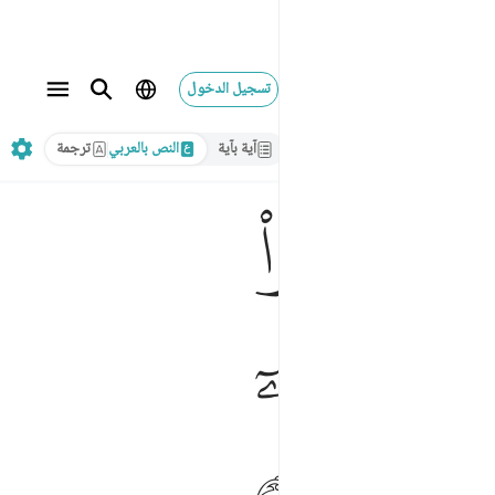
تسجيل الدخول
آية بآية
النص بالعربي
ترجمة
ﳗ
ﳣﳤ