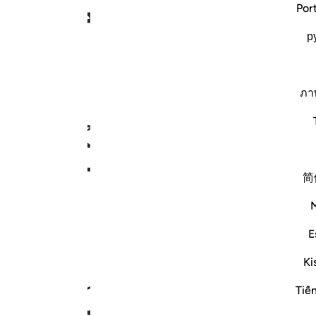
ﳩ
ﳪﳫ
ﳬ
Por
р
٢٥١
ภา
ﱇ
ﱈ
ﱉ
ﱊ
ﱋ
ﱌﱍ
简
ﱔ
ﱕ
ﱖ
ﱗ
ﱘ
E
Ki
ﱟ
ﱠ
ﱡ
ﱢ
ﱣ
Tiế