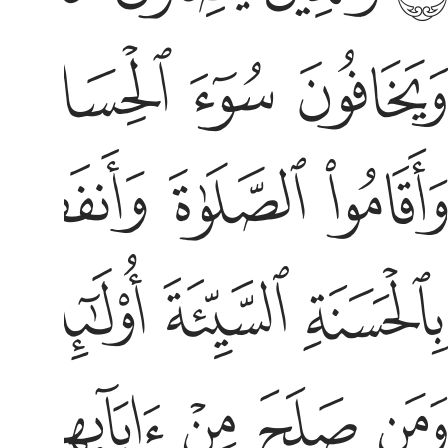
يخافون سوء الحساب ٢١ والذين صبروا ابتغاء وجه ربهم
ﱥ
ﱦ
ﱧ
َيَخَافُونَ سُوٓءَ ٱلْحِسَابِ ٢١ وَٱلَّذِينَ صَبَرُوا۟ ٱبْتِغَآءَ وَجْهِ رَبِّهِمْ
اقاموا الصلاة وانفقوا مما رزقناهم سرا وعلانية ويدرءون
ﱮ
ﱯ
ﱰ
َأَقَامُوا۟ ٱلصَّلَوٰةَ وَأَنفَقُوا۟ مِمَّا رَزَقْنَـٰهُمْ سِرًّۭا وَعَلَانِيَةًۭ وَيَدْرَءُونَ
الحسنة السيية اولايك لهم عقبى الدار ٢٢ جنات عدن يدخلونها
ﱶ
ﱷ
ﱸ
ﱹ
ِٱلْحَسَنَةِ ٱلسَّيِّئَةَ أُو۟لَـٰٓئِكَ لَهُمْ عُقْبَى ٱلدَّارِ ٢٢ جَنَّـٰتُ عَدْنٍۢ يَدْخُلُونَهَا
من صلح من ابايهم وازواجهم وذرياتهم والملايكة يدخلون
ﲀ
ﲁ
ﲂ
ﲃ
ﲄ
َمَن صَلَحَ مِنْ ءَابَآئِهِمْ وَأَزْوَٰجِهِمْ وَذُرِّيَّـٰتِهِمْ ۖ وَٱلْمَلَـٰٓئِكَةُ يَدْخُلُونَ