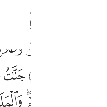
ﱨ
ﱩ
ﱪ
ﱫ
ﱱ
ﱲ
ﱳ
ﱴ
ﱺ
ﱻ
ﱼ
ﱽ
ﱾ
ﲅﲆ
ﲇ