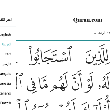
اختر اللغ
١٣. الرعد
English
النص بالعربي
الترجمة
العربية
لذين استجابوا لربهم الحسنى والذين لم يستجيبوا
ﳐ
ﳑ
ﳒ
ِلَّذِينَ ٱسْتَجَابُوا۟ لِرَبِّهِمُ ٱلْحُسْنَىٰ ۚ وَٱلَّذِينَ لَمْ يَسْتَجِيبُوا۟
বাংলা
فارسی
ه لو ان لهم ما في الارض جميعا ومثله معه لافتدوا به
ﳘ
ﳙ
ﳚ
ﳛ
ﳜ
ﳝ
ﳞ
ançais
َهُۥ لَوْ أَنَّ لَهُم مَّا فِى ٱلْأَرْضِ جَمِيعًۭا وَمِثْلَهُۥ مَعَهُۥ لَٱفْتَدَوْا۟ بِهِۦٓ ۚ
onesia
taliano
ولايك لهم سوء الحساب وماواهم جهنم وبيس المهاد ١٨
Dutch
ُو۟لَـٰٓئِكَ لَهُمْ سُوٓءُ ٱلْحِسَابِ وَمَأْوَىٰهُمْ جَهَنَّمُ ۖ وَبِئْسَ ٱلْمِهَادُ ١٨