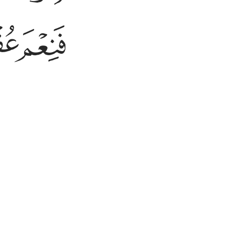
ﲏ
ﲐ
ﲑﲒ
ﲓ
ﲔ
٢٥٢
قراءة السورة كاملة
أكمل