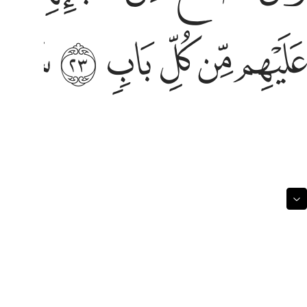
ليهم من كل باب ٢٣ سلام عليكم بما صبرتم فنعم عقبى الدار ٢٤
ﲉ
ﲊ
ﲋ
ﲌ
ﲍ
ﲎ
َلَيْهِم مِّن كُلِّ بَابٍۢ ٢٣ سَلَـٰمٌ عَلَيْكُم بِمَا صَبَرْتُمْ ۚ فَنِعْمَ عُقْبَى ٱلدَّارِ ٢٤