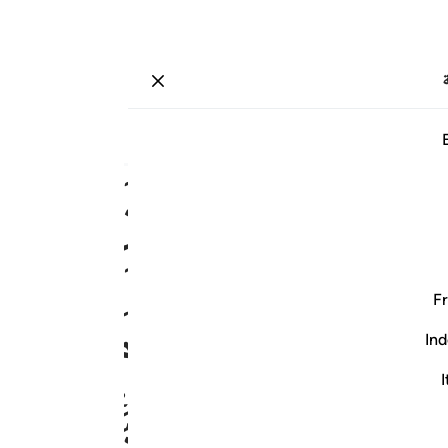
ة
تسجيل الدخول
صفحة
٢٥١
جزء
١٣
/
حزب
٢٥
ﳓﳔ
ﳕ
ﳖ
ﳟ
ﳠ
ﳡ
ﳢ
Fr
Ind
I