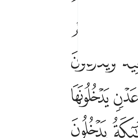
ﱬ
ﱭ
ﱵ
ﱿ
ﲈ