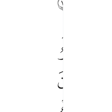
ﳭ
ﳮ
ﱎ
ﱏ
ﱙ
ﱤ