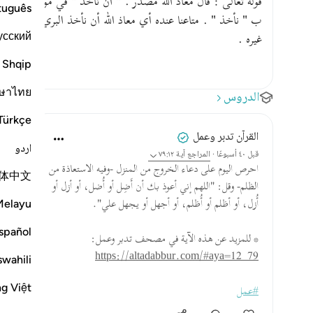
قوله تعالى : قال معاذ الله مصدر . " أن نأخذ " في موضع نص
tuguês
ب " نأخذ " . متاعنا عنده أي معاذ الله أن نأخذ البريء بالمجرم و
усский
غيره .
Shqip
ษาไทย
الدروس
Türkçe
القرآن تدبر وعمل
اردو
قبل ٤٠ أسبوعًا
·
المراجع
آية ٧٩:١٢
احرص اليوم على دعاء الخروج من المنزل -وفيه الاستعاذة من
体中文
الظلم- وقل: "اللهم إني أعوذ بك أن أَضِل أو أُضل، أو أزل أو
Melayu
أُزل، أو أظلم أو أُظلم، أو أجهل أو يجهل علي".
spañol
* للمزيد عن هذه الآية في مصحف تدبر وعمل:
https://altadabbur.com/#aya=12_79
swahili
ng Việt
#عمل