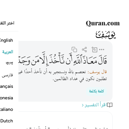
اختر اللغ
012
يوسف
12:79
قال معاذ الله ان ناخذ الا من وجدنا متاعنا عنده انا اذا لظال
English
العربية
ﱁ
ﱂ
ﱃ
ﱄ
ﱅ
ﱆ
ﱇ
ﱈ
ﱉ
বাংলা
قال يوسف:
نعتصم بالله ونستجير به أن نأخذ أحدًا غير الذي وجدن
فارسی
تطلبون نكون في عداد الظالمين.
ançais
كلمة بكلمة
onesia
اقرأ التفسير
taliano
Dutch