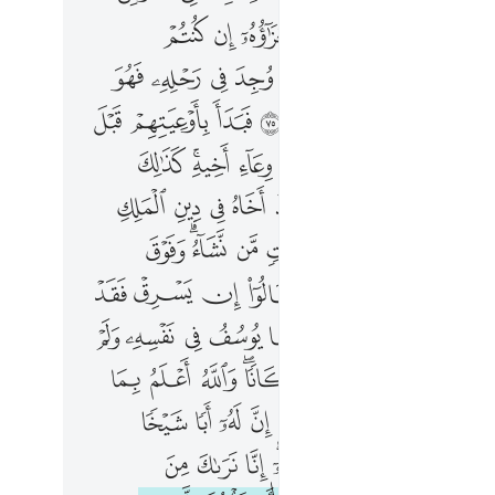
ﱮ
ﱯ
ﱰ
ﱱ
ﱲ
ﱳ
ﱴ
ﱵ
ﱷ
ﱸ
ﱹ
ﱺ
ﱻ
ﱼ
ﱽ
ﱾ
ﲀ
ﲁ
ﲂ
ﲃ
ﲄ
ﲅ
ﲆ
ﲇ
ﲉ
ﲊ
ﲋ
ﲌ
ﲍ
ﲎﲏ
ﲐ
ﲒﲓ
ﲔ
ﲕ
ﲖ
ﲗ
ﲘ
ﲙ
ﲚ
ﲜ
ﲝ
ﲞﲟ
ﲠ
ﲡ
ﲢ
ﲣﲤ
ﲥ
ﲧ
ﲨ
ﲩ
ﲪ
ﲫ ﲬ
ﲭ
ﲮ
ﲯ
ﲱ
ﲲ
ﲳ
ﲴﲵ
ﲶ
ﲷ
ﲸ
ﲹ
ﲺ
ﲼﲽ
ﲾ
ﲿ
ﳀ
ﳁﳂ
ﳃ
ﳄ
ﳅ
ﳇ
ﳈ
ﳉ
ﳊ
ﳋ
ﳌ
ﳍ
ﳎ
ﳐ
ﳑ
ﳒﳓ
ﳔ
ﳕ
ﳖ