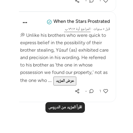
٠
٠
When the Stars Prostrated
قبل ٥ سنوات
·
المراجع
آية ٧٩:١٢
💭 Unlike his brothers who were quick to
express belief in the possibility of their
brother stealing, Yūsuf (as) exhibited care
and precision in his wording. He referred
to his brother as 'the one in whose
possession we found our property,' not as
the one who ...
عرض المزيد
٠
١
اقرأ المزيد من الدروس