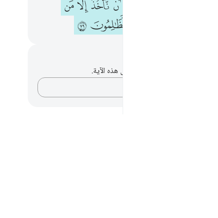
ﳘ
ﱁ
ﱂ
ﱃ
ﱄ
ﱅ
ﱆ
ﱇ
ﱉ
ﱊ
ﱋ
ﱌ
ﱍ
ﱎ
حظات وتأملات
لديك أي ملاحظات أو تأملات حول هذه الآية.
دوّن أفكارك…