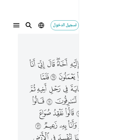
تسجيل الدخول
 في السياق
٢, جوز ١٣
ي انا اخوك فلا تبتيس بما كانوا يعملون ٦٩ فلما جهزهم بجهازهم جعل السقاية في رحل اخيه ثم اذن موذن ايتها العير انكم لسارقون ٧٠ قالوا واقبلوا عليهم ماذا تفقدون ٧١ قالوا نفقد صواع الملك ولمن جاء به حمل بعير وانا به زعيم ٧٢ قالوا تالله لقد علمتم ما جينا لنفسد في الارض وما كنا سارقين ٧٣ قالوا فما جزاوه ان كنتم كاذبين ٧٤ قالوا جزاوه من وجد في رحله فهو جزاوه كذالك نجزي الظالمين ٧٥ فبدا باوعيتهم قبل وعاء اخيه ثم استخرجها من وعاء اخيه كذالك كدنا ليوسف ما كان لياخذ اخاه في دين الملك الا ان يشاء الله نرفع درجات من نشاء وفوق كل ذي علم عليم ٧٦ ۞ قالوا ان يسرق فقد سرق اخ له من قبل فاسرها يوسف في نفسه ولم يبدها لهم قال انتم شر مكانا والله اعلم بما تصفون ٧٧ قالوا يا ايها العزيز ان له ابا شيخا كبيرا فخذ احدنا مكانه انا نراك من المحسنين ٧٨ قال معاذ الله ان ناخذ الا من وجدنا متاعنا عنده انا اذا لظالمون ٧٩
ﳍ
ﳎ
ﳏ
ﳐ
ﳑ
ﳒﳓ
ﳔ
ﳕ
ﳖ
 إِنِّىٓ أَنَا۠ أَخُوكَ فَلَا تَبْتَئِسْ بِمَا كَانُوا۟ يَعْمَلُونَ ٦٩ فَلَمَّا جَهَّزَهُم بِجَهَازِهِمْ جَعَلَ ٱلسِّقَايَةَ فِى رَحْلِ أَخِيهِ ثُمَّ أَذَّنَ مُؤَذِّنٌ أَيَّتُهَا ٱلْعِيرُ إِنَّكُمْ لَسَـٰرِقُونَ ٧٠ قَالُوا۟ وَأَقْبَلُوا۟ عَلَيْهِم مَّاذَا تَفْقِدُونَ ٧١ قَالُوا۟ نَفْقِدُ صُوَاعَ ٱلْمَلِكِ وَلِمَن جَآءَ بِهِۦ حِمْلُ بَعِيرٍۢ وَأَنَا۠ بِهِۦ زَعِيمٌۭ ٧٢ قَالُوا۟ تَٱللَّهِ لَقَدْ عَلِمْتُم مَّا جِئْنَا لِنُفْسِدَ فِى ٱلْأَرْضِ وَمَا كُنَّا سَـٰرِقِينَ ٧٣ قَالُوا۟ فَمَا جَزَٰٓؤُهُۥٓ إِن كُنتُمْ كَـٰذِبِينَ ٧٤ قَالُوا۟ جَزَٰٓؤُهُۥ مَن وُجِدَ فِى رَحْلِهِۦ فَهُوَ جَزَٰٓؤُهُۥ ۚ كَذَٰلِكَ نَجْزِى ٱلظَّـٰلِمِينَ ٧٥ فَبَدَأَ بِأَوْعِيَتِهِمْ قَبْلَ وِعَآءِ أَخِيهِ ثُمَّ ٱسْتَخْرَجَهَا مِن وِعَآءِ أَخِيهِ ۚ كَذَٰلِكَ كِدْنَا لِيُوسُفَ ۖ مَا كَانَ لِيَأْخُذَ أَخَاهُ فِى دِينِ ٱلْمَلِكِ إِلَّآ أَن يَشَآءَ ٱللَّهُ ۚ نَرْفَعُ دَرَجَـٰتٍۢ مَّن نَّشَآءُ ۗ وَفَوْقَ كُلِّ ذِى عِلْمٍ عَلِيمٌۭ ٧٦ ۞ قَالُوٓا۟ إِن يَسْرِقْ فَقَدْ سَرَقَ أَخٌۭ لَّهُۥ مِن قَبْلُ ۚ فَأَسَرَّهَا يُوسُفُ فِى نَفْسِهِۦ وَلَمْ يُبْدِهَا لَهُمْ ۚ قَالَ أَنتُمْ شَرٌّۭ مَّكَانًۭا ۖ وَٱللَّهُ أَعْلَمُ بِمَا تَصِفُونَ ٧٧ قَالُوا۟ يَـٰٓأَيُّهَا ٱلْعَزِيزُ إِنَّ لَهُۥٓ أَبًۭا شَيْخًۭا كَبِيرًۭا فَخُذْ أَحَدَنَا مَكَانَهُۥٓ ۖ إِنَّا نَرَىٰكَ مِنَ ٱلْمُحْسِنِينَ ٧٨ قَالَ مَعَاذَ ٱللَّهِ أَن نَّأْخُذَ إِلَّا مَن وَجَدْنَا مَتَـٰعَنَا عِندَهُۥٓ إِنَّآ إِذًۭا لّ
ﳘ
ﳙ
ﳚ
ﳛ
ﳜ
ﳝ
ﱁ
ﱃ
ﱄ
ﱅ
ﱆ
ﱇ
ﱈ
ﱉ
ﱋ
ﱌ
ﱍ
ﱎ
ﱏ
ﱐ
ﱑ
ﱓ
ﱔ
ﱕ
ﱖ
ﱗ
ﱘ
ﱙ
ﱛ
ﱜ
ﱝ
ﱞ
ﱟ
ﱠ
ﱡ
ﱢ
ﱣ
ﱥ
ﱦ
ﱧ
ﱨ
ﱩ
ﱪ
ﱫ
ﱬ