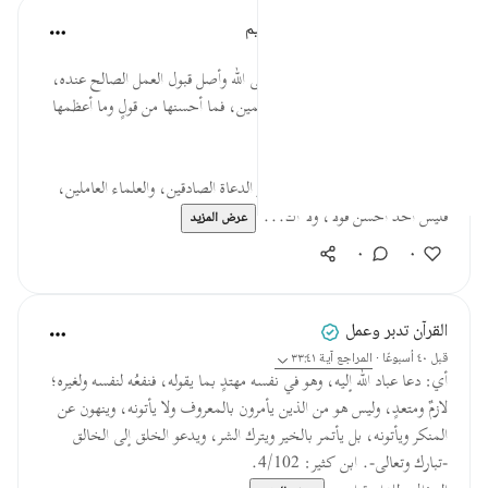
الهيئة العالمية لتدبر القرآن الكريم
قبل ٢٩ أسبوعًا
·
المراجع
آية ٣٣:٤١
* (لا إله إلا الله) هي أصل الدعوة إلى الله وأصل قبول العمل الصالح عنده،
وبها يُبرهن المرء على أنه من المسلمين، فما أحسنها من قولٍ وما أعظمها
من وسيلةٍ لنيل الرضوان!
* هذه الآية وسام شرف على صدور الدعاة الصادقين، والعلماء العاملين،
فليس أحدٌ أحسن قولًا، ولا أك...
عرض المزيد
٠
٠
القرآن تدبر وعمل
قبل ٤٠ أسبوعًا
·
المراجع
آية ٣٣:٤١
أي: دعا عباد الله إليه، وهو في نفسه مهتدٍ بما يقوله، فنفعُه لنفسه ولغيره؛
لازمٌ ومتعدٍ، وليس هو من الذين يأمرون بالمعروف ولا يأتونه، وينهون عن
المنكر ويأتونه، بل يأتمر بالخير ويترك الشر، ويدعو الخلق إلى الخالق
-تبارك وتعالى-. ابن كثير: 4/102.