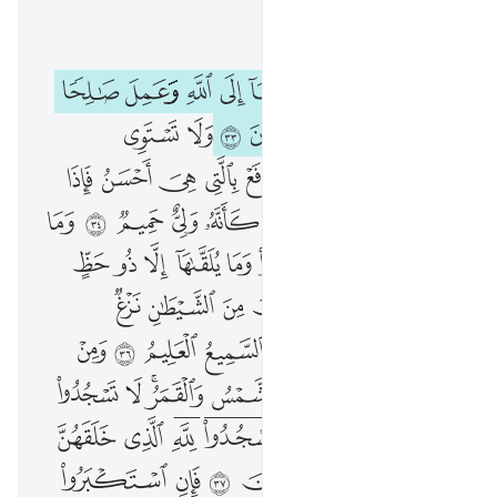
اقرأ في السياق
الفصل ٤١, صفحة ٤٨٠, جوز ٢٤
ومن احسن قولا ممن دعا الى الله وعمل صالحا وقال انني من المسلمين ٣٣ ولا تستوي الحسنة ولا السيية ادفع بالتي هي احسن فاذا الذي بينك وبينه عداوة كانه ولي حميم ٣٤ وما يلقاها الا الذين صبروا وما يلقاها الا ذو حظ عظيم ٣٥ واما ينزغنك من الشيطان نزغ فاستعذ بالله انه هو السميع العليم ٣٦ ومن اياته الليل والنهار والشمس والقمر لا تسجدوا للشمس ولا للقمر واسجدوا لله الذي خلقهن ان كنتم اياه تعبدون ٣٧ فان استكبروا فالذين عند ربك يسبحون له بالليل والنهار وهم لا يسامون ۩ ٣٨ ومن اياته انك ترى الارض خاشعة فاذا انزلنا عليها الماء اهتزت وربت ان الذي احياها لمحيي الموتى انه على كل شيء قدير ٣٩ ان الذين يلحدون في اياتنا لا يخفون علينا افمن يلقى في النار خير ام من ياتي امنا يوم القيامة اعملوا ما شيتم انه بما تعملون بصير ٤٠ ان الذين كفروا بالذكر لما جاءهم وانه لكتاب عزيز ٤١ لا ياتيه الباطل من بين يديه ولا من خلفه تنزيل من حكيم حميد ٤٢ ما يقال لك الا ما قد قيل للرسل من قبلك ان ربك لذو مغفرة وذو عقاب اليم ٤٣ ولو جعلناه قرانا اعجميا لقالوا لولا فصلت اياته ااعجمي وعربي قل هو للذين امنوا هدى وشفاء والذين لا يومنون في اذانهم وقر وهو عليهم عمى اولايك ينادون من مكان بعيد ٤٤
ﱬ
ﱭ
ﱮ
ﱯ
ﱰ
ﱱ
ﱲ
ﱳ
ﱴ
وَمَنْ أَحْسَنُ قَوْلًۭا مِّمَّن دَعَآ إِلَى ٱللَّهِ وَعَمِلَ صَـٰلِحًۭا وَقَالَ إِنَّنِى مِنَ ٱلْمُسْلِمِينَ ٣٣ وَلَا تَسْتَوِى ٱلْحَسَنَةُ وَلَا ٱلسَّيِّئَةُ ۚ ٱدْفَعْ بِٱلَّتِى هِىَ أَحْسَنُ فَإِذَا ٱلَّذِى بَيْنَكَ وَبَيْنَهُۥ عَدَٰوَةٌۭ كَأَنَّهُۥ وَلِىٌّ حَمِيمٌۭ ٣٤ وَمَا يُلَقَّىٰهَآ إِلَّا ٱلَّذِينَ صَبَرُوا۟ وَمَا يُلَقَّىٰهَآ إِلَّا ذُو حَظٍّ عَظِيمٍۢ ٣٥ وَإِمَّا يَنزَغَنَّكَ مِنَ ٱلشَّيْطَـٰنِ نَزْغٌۭ فَٱسْتَعِذْ بِٱللَّهِ ۖ إِنَّهُۥ هُوَ ٱلسَّمِيعُ ٱلْعَلِيمُ ٣٦ وَمِنْ ءَايَـٰتِهِ ٱلَّيْلُ وَٱلنَّهَارُ وَٱلشَّمْسُ وَٱلْقَمَرُ ۚ لَا تَسْجُدُوا۟ لِلشَّمْسِ وَلَا لِلْقَمَرِ وَٱسْجُدُوا۟ لِلَّهِ ٱلَّذِى خَلَقَهُنَّ إِن كُنتُمْ إِيَّاهُ تَعْبُدُونَ ٣٧ فَإِنِ ٱسْتَكْبَرُوا۟ فَٱلَّذِينَ عِندَ رَبِّكَ يُسَبِّحُونَ لَهُۥ بِٱلَّيْلِ وَٱلنَّهَارِ وَهُمْ لَا يَسْـَٔمُونَ ۩ ٣٨ وَمِنْ ءَايَـٰتِهِۦٓ أَنَّكَ تَرَى ٱلْأَرْضَ خَـٰشِعَةًۭ فَإِذَآ أَنزَلْنَا عَلَيْهَا ٱلْمَآءَ ٱهْتَزَّتْ وَرَبَتْ ۚ إِنَّ ٱلَّذِىٓ أَحْيَاهَا لَمُحْىِ ٱلْمَوْتَىٰٓ ۚ إِنَّهُۥ عَلَىٰ كُلِّ شَىْءٍۢ قَدِيرٌ ٣٩ إِنَّ ٱلَّذِينَ يُلْحِدُونَ فِىٓ ءَايَـٰتِنَا لَا يَخْفَوْنَ عَلَيْنَآ ۗ أَفَمَن يُلْقَىٰ فِى ٱلنَّارِ خَيْرٌ أَم مَّن يَأْتِىٓ ءَامِنًۭا يَوْمَ ٱلْقِيَـٰمَةِ ۚ ٱعْمَلُوا۟ مَا شِئْتُمْ ۖ إِنَّهُۥ بِمَا تَعْمَلُونَ بَصِيرٌ ٤٠ إِنَّ ٱلَّذِينَ كَفَرُوا۟ بِٱلذِّكْرِ لَمَّا جَآءَهُمْ ۖ وَإِنَّهُۥ لَكِتَـٰبٌ عَزِيزٌۭ ٤١ لَّا يَأْتِيهِ ٱلْبَـٰطِلُ مِنۢ بَيْنِ يَدَيْهِ وَلَا مِنْ خَلْفِهِۦ ۖ تَنزِيلٌۭ مِّنْ حَكِيمٍ حَمِيدٍۢ ٤٢ مَّا يُقَالُ لَكَ إِلَّا مَا قَدْ قِيلَ لِلرُّسُلِ مِن قَبْلِكَ ۚ إِنَّ رَبَّكَ لَذُو مَغْفِرَةٍۢ وَذُو عِقَابٍ أَلِيمٍۢ ٤٣ وَلَوْ جَعَلْنَـٰهُ قُرْءَانًا أَعْجَمِيًّۭا لَّقَالُوا۟ لَوْلَا فُصِّلَتْ ءَايَـٰتُهُۥٓ ۖ ءَا۬عْجَمِىٌّۭ وَعَرَبِىٌّۭ ۗ قُلْ هُوَ لِلَّذِينَ ءَامَنُوا۟ هُدًۭى وَشِفَآءٌۭ ۖ وَٱلَّذِينَ لَا يُؤْمِنُونَ فِىٓ ءَاذَانِهِمْ وَقْرٌۭ وَهُوَ عَلَيْهِمْ عَمًى ۚ أُو۟لَـٰٓئِكَ يُنَادَوْنَ مِن مَّكَانٍۭ بَعِيدٍۢ ٤٤
ﱵ
ﱶ
ﱷ
ﱸ
ﱹ
ﱺ
ﱻ
ﱼ
ﱽ
ﱾﱿ
ﲀ
ﲁ
ﲂ
ﲃ
ﲄ
ﲅ
ﲆ
ﲇ
ﲈ
ﲉ
ﲊ
ﲋ
ﲌ
ﲍ
ﲎ
ﲏ
ﲐ
ﲑ
ﲒ
ﲓ
ﲔ
ﲕ
ﲖ
ﲗ
ﲘ
ﲙ
ﲚ
ﲛ
ﲜ
ﲝ
ﲞ
ﲟﲠ
ﲡ
ﲢ
ﲣ
ﲤ
ﲥ
ﲦ
ﲧ
ﲨ
ﲩ
ﲪ
ﲫﲬ
ﲭ
ﲮ
ﲯ
ﲰ
ﲱ
ﲲﲳ
ﲴﲵ
ﲶ
ﲷ
ﲸ
ﲹ
ﲺ
ﲻ
ﲼ
ﲽ
ﲾ