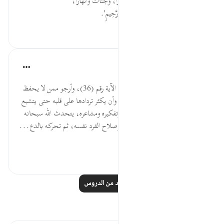
وأبشروا بتنزل الملائكة أولياء وأنصاراً، وجنات وأنهاراً،
وأعظم من هذا كله: 'نُزُلًا مِّنْ غَفُورٍ رَّحِيمٍ'.
٠
٨
Salah Soltan
قبل ٥ سنوات
·
المراجع
آية ٣٠:٤١-٣٥
هذا المشهد من الآية رقم (30) إلى الآية رقم (36)، وأرجو ممن لا يحفظ
هذه السورة أن يحفظ هذه الآيات، وأن يكثر تردادها على قلبه حتى يتشبع
ويتضلع بها وتكون جزء من كيانه وتفكيره ومشاعره، يتحدث الله سبحانه
وتعالى يتحدث عن حالتين: حالة إصلاح الفرد نفسه، ثم تحركه بالدع...
عرض المزيد
٠
٢
اقرأ المزيد من الدروس
تأملات