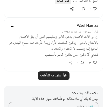
السؤال: للداعية ا...
عرض المزيد
٠
٠
Wael Hamza
قبل ٦ سنوات
·
المراجع
آية ٣٣:٤١
إن من آفات الاهتمام بدعوة الناس وتعليمهم الدين أن يقل الاهتمام
بالانتفاع بالخير ، ويكون المقصد الأول وربما الأوحد عند سماع الهدي هو
الدعوة إليه وتعليمه لا الانتفاع والاهتداء.
فينبغي ألا نكون ممن يتلقون الخير بألسنتهم.
٠
١٠
اقرأ المزيد من التأملات
ملاحظات وتأملات
ليس لديك أي ملاحظات أو تأملات حول هذه الآية.
دوّن أفكارك…