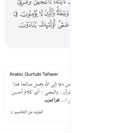
ﲧ
ﲨ
ﲩ
ﲪ
ﲫﲬ
ﲭ
ﲮﲯ
ﲰ
ﲱ
ﲲ
ﲳ
ﲴ
ﲵﲶ
ﲷ
ﲸ
ﲹ
ﲺ
ﲻ
ﲼ
ﲽ
ﲾ
ﲿﳀ
ﳁ
ﳂ
ﳃ
ﳄ
ﳅ
ﳆ
اقرأ التفسير
Arabic Qurtubi Tafseer
قوله تعالى : ومن أحسن قولا ممن دعا إلى الله وعمل صالحا هذا
توبيخ للذين تواصوا باللغو في القرآن . والمعنى : أي كلام أحسن
من القرآن ، ومن أحسن قولا من ا…
اقرأ المزيد
المزيد من التفاسير
الدروس