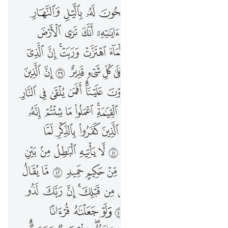
ﲿ
ﳀ
ﳁ
ﳂ
ﳃ
ﳄ
ﳅ
ﳆ
ﳇ
ﳈﳉ
ﳊ
ﱁ
ﱂ
ﱃ
ﱄ
ﱅ
ﱆ
ﱇ
ﱈ
ﱉ
ﱊ
ﱋ
ﱌﱍ
ﱎ
ﱏ
ﱐ
ﱑ
ﱒﱓ
ﱔ
ﱕ
ﱖ
ﱗ
ﱘ
ﱙ
ﱚ
ﱛ
ﱜ
ﱝ
ﱞ
ﱟ
ﱠ
ﱡﱢ
ﱣ
ﱤ
ﱥ
ﱦ
ﱧ
ﱨ
ﱩ
ﱪ
ﱫ
ﱬ
ﱭﱮ
ﱯ
ﱰ
ﱱ
ﱲ
ﱳ
ﱴ
ﱵ
ﱶ
ﱷ
ﱸ
ﱹ
ﱺ
ﱻ
ﱼﱽ
ﱾ
ﱿ
ﲀ
ﲁ
ﲂ
ﲃ
ﲄ
ﲅ
ﲆ
ﲇ
ﲈ
ﲉ
ﲊﲋ
ﲌ
ﲍ
ﲎ
ﲏ
ﲐ
ﲑ
ﲒ
ﲓ
ﲔ
ﲕ
ﲖ
ﲗ
ﲘ
ﲙ
ﲚﲛ
ﲜ
ﲝ
ﲞ
ﲟ
ﲠ
ﲡ
ﲢ
ﲣ
ﲤ
ﲥ
ﲦ