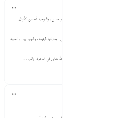
موسوعة الهدايات القرآنية
قبل ٤٠ أسبوعًا
·
المراجع
آية ٣٣:٤١
أَحْسَنُ ... الإسلام يدعو لكلّ ما هو حسن، والتوحيد أحسن الأقوال،
والحث على الرفق في الكلام.
دَعَا ... وجوب الدعوة إلى الله تعالى، ومنزلتها الرفيعة، والجهر بها، والجهد
لأجلها، وتمكين الدعاة ومحبتهم.
إِلَى اللَّهِ ... الحث على الإخلاص لله تعالى في الدعوة، والب...
عرض المزيد
٠
٠
Salah Soltan
قبل ٤ سنوات
·
المراجع
آية ٣٠:٤١-٣٣
قولوا عزة وافتخارا: 'ربنا الله'
واستقيموا منهاجاً وفراراً،