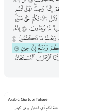
وَمَآ أَرْسَلْنَـٰكَ إِلَّا رَحْمَةًۭ لِّلْعَـٰلَمِينَ ١٠٧ قُلْ إِنَّمَا يُوحَىٰٓ إِلَىَّ أَنَّمَآ إِلَـٰهُكُمْ إِلَـٰهٌۭ وَٰحِدٌۭ ۖ فَهَلْ أَنتُم مُّسْلِمُونَ ١٠٨ فَإِن تَوَلَّوْا۟ فَقُلْ ءَاذَنتُكُمْ عَلَىٰ سَوَآءٍۢ ۖ وَإِنْ أَدْرِىٓ أَقَرِيبٌ أَم بَعِيدٌۭ مَّا تُوعَدُونَ ١٠٩ إِنَّهُۥ يَعْلَمُ ٱلْجَهْرَ مِنَ ٱلْقَوْلِ وَيَعْلَمُ مَا تَكْتُمُونَ ١١٠ وَإِنْ أَدْرِى لَعَلَّهُۥ فِتْنَةٌۭ لَّكُمْ وَمَتَـٰعٌ إِلَىٰ حِينٍۢ ١١١ قَـٰلَ رَبِّ ٱحْكُم بِٱلْحَقِّ ۗ وَرَبُّنَا ٱلرَّحْمَـٰنُ ٱلْمُسْتَعَانُ عَلَىٰ مَا تَصِفُونَ ١١٢
ﲈ
ﲉ
ﲊ
ﲋ
ﲌ
ﲍﲎ
ﲏ
ﲐ
ﲑ
ﲒ
ﲓ
ﲔ
ﲕ
ﲖ
ﲗ
ﲘﲙ
ﲚ
ﲛ
ﲜ
ﲝ
ﲞ
ﲟ
ﲠ
ﲡ
ﲢ
ﲣ
ﲤ
ﲥ
ﲦ
ﲧ
ﲨ
ﲩ
ﲪ
ﲫ
ﲬ
ﲭ
ﲮ
ﲯ
ﲰ
ﲱ
ﲲ
ﲳ
ﲴ
ﲵ
ﲶ
ﲷﲸ
ﲹ
ﲺ
ﲻ
ﲼ
ﲽ
ﲾ
ﲿ
اقرأ التفسير
Arabic Qurtubi Tafseer
وإن أدري لعله أي لعل الإمهال فتنة لكم أي اختبار ليرى كيف