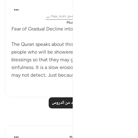
Dr. Magdy Al-Hilali
قبل ٥ سنوات
·
المراجع
آية ٥٥:٢٣-٥٦، ٤٢:٦-٤٥، ١١١:٢١، ١٦٨:٧
تم النشر فى
Muslim American Society
Fear of Gradual Decline into Sin
The Quran speaks about this danger; there are
people who will be showered with outward
blessings so that they may gradually sink into
sinfulness. It is a slow erosion of morals that people
may not detect. Just because one live...
عرض المزيد
٣
٢٣
اقرأ المزيد من الدروس
تأملات
الهيئة العالمية لتدبر القرآن الكريم