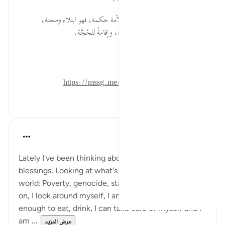
قبل ٢٩ أسبوعًا
·
المراجع
آية ١١١:٢١
* لتأخير عذاب الكافرين من هذه الأمة حكمة، فهو ابتلاء ومحنة،
واستدراج بالمتاع؛ زيادةً في العذاب، وإقامةً للحُجَّة.
المصدر: هدايات القرآن الكريم
للمزيد حمل تطبيق تدبر:
https://mssg.me/4lx6w
٠
٠
Nadia
قبل سنتين
·
المراجع
آية ١١١:٢١
Lately I've been thinking about the topic of
blessings. Looking at what's happening around the
world: Poverty, genocide, starvation, illness, and so
on, I look around myself, I am well-protected, I have
enough to eat, drink, I can take care of myself and I
am ...
عرض المزيد