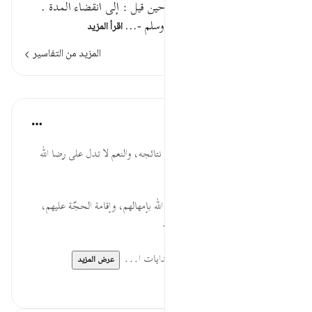
صنيعكم وهو أعلم . ومتاع إلى حين قيل : إلى انقضاء المدة .
وروي أن النبي - صلى الله عليه وسلم -…
اقرأ المزيد
المزيد من التفاسير
الدروس
موسوعة الهدايات القرآنية
قبل ٤٠ أسبوعًا
·
المراجع
آية ١١١:٢١
فِتْنَةٌ لَّكُمْ... الدنيا اختبار، وستظهر نتائجه، والنعم لا تدل على رضا الله
تعالى، وإذا لم تشكر انقلبت نقمةً.
وَمَتَاعٌ... سرعة فناء الدنيا، ورحمة الله بإمهالهم، وإقامة الحجّة عليهم،
والكيّس يستعين بالنعم على الطاعة.
لقراءة المزيد اذهب إلى موسوعة الهدايات ا...
عرض المزيد
٠
٠