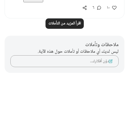
٦
١٠
اقرأ المزيد من التأملات
ملاحظات وتأملات
ليس لديك أي ملاحظات أو تأملات حول هذه الآية.
دوّن أفكارك…
Notes
placeholders