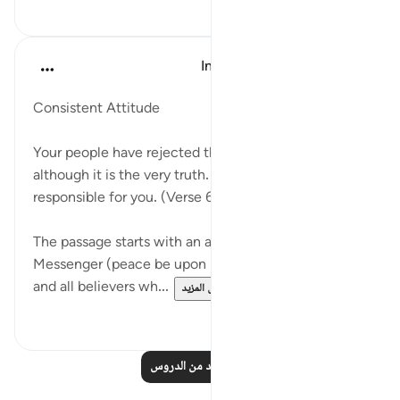
٠
٠
In the Shade of the Quran
قبل ٣١ أسبوعًا
·
المراجع
آية ٦٦:٦
Consistent Attitude
Your people have rejected this [i.e. the Qur'an],
although it is the very truth. Say: I am not
responsible for you. (Verse 66)
The passage starts with an address to God's
Messenger (peace be upon him), which gives him
and all believers wh...
عرض المزيد
٠
٠
اقرأ المزيد من الدروس