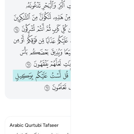
قل من ينجيكم من ظلمات البر والبحر تدعونه تضرعا وخفية لين انجانا من هاذه لنكونن من الشاكرين ٦٣ قل الله ينجيكم منها ومن كل كرب ثم انتم تشركون ٦٤ قل هو القادر على ان يبعث عليكم عذابا من فوقكم او من تحت ارجلكم او يلبسكم شيعا ويذيق بعضكم باس بعض انظر كيف نصرف الاي
ﱺ
ﱻ
ﱼ
ﱽ
ﱾ
ﱿ
ﲀ
ﲁ
قُلْ مَن يُنَجِّيكُم مِّن ظُلُمَـٰتِ ٱلْبَرِّ وَٱلْبَحْرِ تَدْعُونَهُۥ تَضَرُّعًۭا وَخُفْيَةًۭ لَّئِنْ أَنجَىٰنَا مِنْ هَـٰذِهِۦ لَنَكُونَنَّ مِنَ ٱلشَّـٰكِرِينَ ٦٣ قُلِ ٱللَّهُ يُنَجِّيكُم مِّنْهَا وَمِن كُلِّ كَرْبٍۢ ثُمَّ أَنتُمْ تُشْرِكُونَ ٦٤ قُلْ هُوَ ٱلْقَادِرُ عَلَىٰٓ أَن يَبْعَثَ عَلَيْكُمْ عَذَابًۭا مِّن فَوْقِكُمْ أَوْ مِن تَحْتِ أَرْجُلِكُمْ أَوْ يَلْبِسَكُمْ شِيَعًۭا وَيُذِيقَ بَعْضَكُم بَأْسَ بَعْضٍ ۗ ٱنظُرْ كَيْفَ نُصَرِّفُ ٱ
ﲂ
ﲃ
ﲄ
ﲅ
ﲆ
ﲇ
ﲈ
ﲉ
ﲊ
ﲋ
ﲌ
ﲍ
ﲎ
ﲏ
ﲐ
ﲑ
ﲒ
ﲓ
ﲔ
ﲕ
ﲖ
ﲗ
ﲘ
ﲙ
ﲚ
ﲛ
ﲜ
ﲝ
ﲞ
ﲟ
ﲠ
ﲡ
ﲢ
ﲣ
ﲤ
ﲥ
ﲦ
ﲧ
ﲨ
ﲩ
ﲪ
ﲫﲬ
ﲭ
ﲮ
ﲯ
ﲰ
ﲱ
ﲲ
ﲳ
ﲴ
ﲵ
ﲶ
ﲷ
ﲸﲹ
ﲺ
ﲻ
ﲼ
ﲽ
ﲾ
ﲿ
ﳀ
ﳁﳂ
ﳃ
ﳄ
ﳅ
اقرأ التفسير
Arabic Qurtubi Tafseer