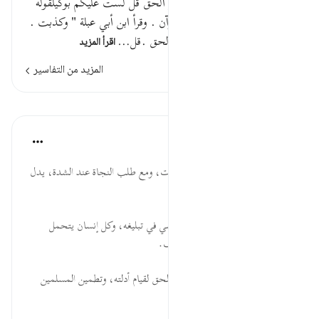
قوله تعالى وكذب به قومك وهو الحق قل لست عليكم بوكيلقوله
تعالى وكذب به قومك أي بالقرآن . وقرأ ابن أبي عبلة " وكذبت .
بالتاء .وهو الحق أي القصص الحق .قل…
اقرأ المزيد
المزيد من التفاسير
الدروس
موسوعة الهدايات القرآنية
قبل ٤٠ أسبوعًا
·
المراجع
آية ٦٦:٦
وَكَذَّبَ... التكذيب مع قيام البينات، ومع طلب النجاة عند الشدة، يدل
على الجحود، والغفلة.
قَوْمُكَ... الدعوة إلى الدين، والمضي في تبليغه، وكل إنسان يتحمل
مسؤولية اختياره؛ وهو مناط التكليف.
الْحَقُّ... الطمأنينة بأن القرآن هو الحق لقيام أدلته، وتطمين المسلمين
...
عرض المزيد