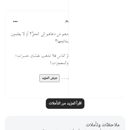
تأملات
الهيئة العالمية لتدبر القرآن الكريم
قبل ٢٩ أسبوعًا
·
المراجع
آية ٦٦:٦
* أيظن المعرضون أنهم يغيظون بصدهم مَن دعاهم إلى الحقِّ؟ أوَ لا يعلمون
أن الداعي مكلَّف بإبلاغ الدعوة لا بنتائجها؟
* يا داعي الحق، إذا ردَّ دعوتك أكثرُ الناس فلا تذهب نفسُك حسرات؛
فقد ردُّوا دعوةَ مَن هو مؤيد بالآيات والمعجزات!
* مهما أصر أهل العناد على تكذيب...
عرض المزيد
٠
٠
اقرأ المزيد من التأملات
ملاحظات وتأملات