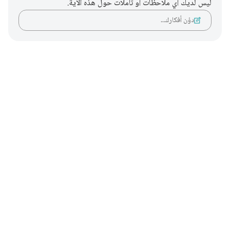
ليس لديك أي ملاحظات أو تأملات حول هذه الآية.
دوّن أفكارك…
Notes
placeholders
close