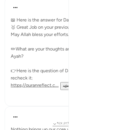
Mohannad Hakeem
قبل ٣ سنوات
·
المراجع
آية ٤٢:٦
📖 Here is the answer for Day (
#7
)
🥇 Great Job on your previous reflections
May Allah bless your efforts.
✏️What are your thoughts and reflections for today's
Ayah?
👉Here is the question of Day 7 if you would like to
recheck it:
https://quranreflect.c...
عرض المزيد
٠
٦
Samia Mubarak
قبل ٤ سنوات
·
المراجع
آية ١٥٤:٣، ١٦٨:٧، ٤٢:٦، ٩٤:٧
Nothing brings up our core values like hardships do.