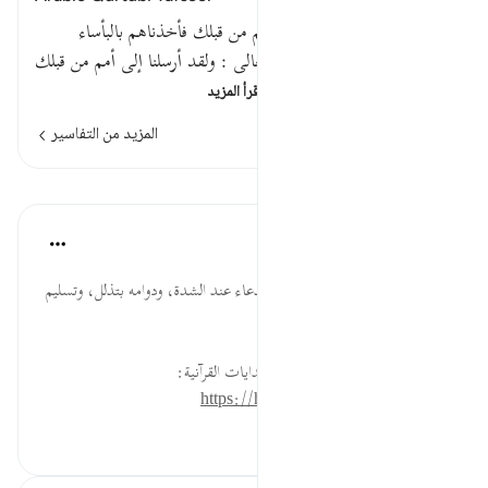
قوله تعالى : ولقد أرسلنا إلى أمم من قبلك فأخذناهم بالبأساء
والضراء لعلهم يتضرعون .قوله تعالى : ولقد أرسلنا إلى أمم من قبلك
الآية تسلية للنبي صلى الله …
اقرأ المزيد
المزيد من التفاسير
الدروس
موسوعة الهدايات القرآنية
قبل ٤٠ أسبوعًا
·
المراجع
آية ٤٢:٦
يَتَضَرَّعُون... ضرورة الإلحاح في الدعاء عند الشدة، ودوامه بتذلل، وتسليم
لله مع اليقين بالإجابة.
لقراءة المزيد اذهب إلى موسوعة الهدايات القرآنية:
https://hidayaaencyc.net/mawso3a
٠
٠