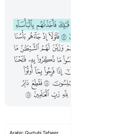
اقرأ في السياق
الفصل ٦, صفحة ١٣٢, جوز ٧
ولقد ارسلنا الى امم من قبلك فاخذناهم بالباساء والضراء لعلهم يتضرعون ٤٢ فلولا اذ جاءهم باسنا تضرعوا ولاكن قست قلوبهم وزين لهم الشيطان ما كانوا يعملون ٤٣ فلما نسوا ما ذكروا به فتحنا عليهم ابواب كل شيء حتى اذا فرحوا بما اوتوا اخذناهم بغتة فاذا هم مبلسون ٤٤ فقطع دابر القوم الذين ظلموا والحمد لله رب العالمين ٤٥
ﲬ
ﲭ
ﲮ
ﲯ
ﲰ
ﲱ
ﲲ
ﲳ
وَلَقَدْ أَرْسَلْنَآ إِلَىٰٓ أُمَمٍۢ مِّن قَبْلِكَ فَأَخَذْنَـٰهُم بِٱلْبَأْسَآءِ وَٱلضَّرَّآءِ لَعَلَّهُمْ يَتَضَرَّعُونَ ٤٢ فَلَوْلَآ إِذْ جَآءَهُم بَأْسُنَا تَضَرَّعُوا۟ وَلَـٰكِن قَسَتْ قُلُوبُهُمْ وَزَيَّنَ لَهُمُ ٱلشَّيْطَـٰنُ مَا كَانُوا۟ يَعْمَلُونَ ٤٣ فَلَمَّا نَسُوا۟ مَا ذُكِّرُوا۟ بِهِۦ فَتَحْنَا عَلَيْهِمْ أَبْوَٰبَ كُلِّ شَىْءٍ حَتَّىٰٓ إِذَا فَرِحُوا۟ بِمَآ أُوتُوٓا۟ أَخَذْنَـٰهُم بَغْتَةًۭ فَإِذَا هُم مُّبْلِسُونَ ٤٤ فَقُطِعَ دَابِرُ ٱلْقَوْمِ ٱلَّذِينَ ظَلَمُوا۟ ۚ وَٱلْحَمْدُ لِلَّهِ رَبِّ ٱلْعَـٰلَمِينَ ٤٥
ﲴ
ﲵ
ﲶ
ﲷ
ﲸ
ﲹ
ﲺ
ﲻ
ﲼ
ﲽ
ﲾ
ﲿ
ﳀ
ﳁ
ﳂ
ﳃ
ﳄ
ﳅ
ﳆ
ﳇ
ﳈ
ﳉ
ﳊ
ﳋ
ﳌ
ﳍ
ﳎ
ﳏ
ﳐ
ﳑ
ﳒ
ﳓ
ﳔ
ﳕ
ﳖ
ﳗ
ﳘ
ﳙ
ﳚ
ﳛ
ﱁ
ﱂ
ﱃ
ﱄ
ﱅﱆ
ﱇ
ﱈ
ﱉ
ﱊ
ﱋ
اقرأ التفسير
Arabic Qurtubi Tafseer