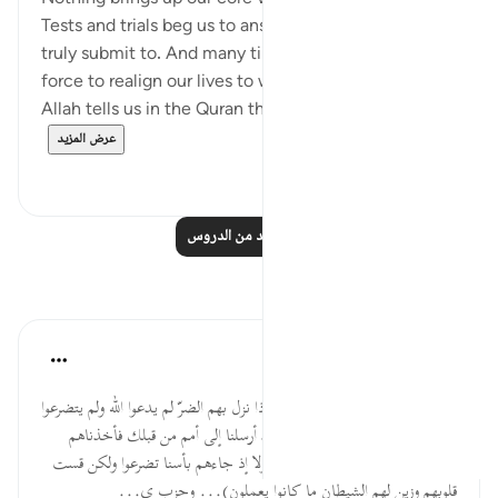
Tests and trials beg us to answer who and what we
truly submit to. And many times, they are the driving
force to realign our lives to what truly matters in life.
Allah tells us in the Quran that people are o...
عرض المزيد
٧
٥٠
اقرأ المزيد من الدروس
تأملات
القرآن تدبر وعمل
قبل ٤٠ أسبوعًا
·
المراجع
آية ٤٢:٦-٤٣
ذم الله سبحانه حزبين: ...حزب إذا نزل بهم الضرّ لم يدعوا الله ولم يتضرعوا
إليه ولم يتوبوا إليه؛ كما قال: (ولقد أرسلنا إلى أمم من قبلك فأخذناهم
بالبأساء والضراء لعلهم يتضرعون*فلولا إذ جاءهم بأسنا تضرعوا ولكن قست
قلوبهم وزين لهم الشيطان ما كانوا يعملون)... وحزب ي...