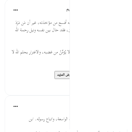
الهيئة العالمية لتدبر القرآن الكريم
قبل ٢٩ أسبوعًا
·
المراجع
آية ١٤٧:٦
* رحمة الله أوسعُ من غضبه، وحِلمُه أفسح من مؤاخذته، غير أن مَن مَرَدَ
على الطغيان، ولم يتب من العصيان، فقد حال بين نفسه ونيل رحمة الله
وحلمه.
* إن الركون إلى رحمة الله فحسب لا يُؤمِّنُ من غضبه، والاغترار بحلم الله لا
يحرس من مبادرة عقابه.
* سبحان من وسعت رحم...
عرض المزيد
٠
٠
القرآن تدبر وعمل
قبل ٤٠ أسبوعًا
·
المراجع
آية ١٤٧:٦
وهذا ترغيب لهم في ابتغاء رحمة الله الواسعة، واتباع رسوله. ابن
كثير:2/177.