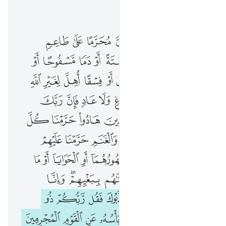
اقرأ في السياق
الفصل ٦, صفحة ١٤٨, جوز ٨
قل لا اجد في ما اوحي الي محرما على طاعم يطعمه الا ان يكون ميتة او دما مسفوحا او لحم خنزير فانه رجس او فسقا اهل لغير الله به فمن اضطر غير باغ ولا عاد فان ربك غ
ﲉ
ﲊ
ﲋ
ﲌ
ﲍ
ﲎ
ﲏ
ﲐ
ﲑ
ﲒ
قُل لَّآ أَجِدُ فِى مَآ أُوحِىَ إِلَىَّ مُحَرَّمًا عَلَىٰ طَاعِمٍۢ يَطْعَمُهُۥٓ إِلَّآ أَن يَكُونَ مَيْتَةً أَوْ دَمًۭا مَّسْفُوحًا أَوْ لَحْمَ خِنزِيرٍۢ فَإِنَّهُۥ رِجْسٌ أَوْ فِسْقًا أُهِلَّ لِغَيْرِ ٱللَّهِ بِهِۦ ۚ فَمَنِ ٱضْطُرَّ غَيْرَ بَاغٍۢ وَلَا عَادٍۢ فَإِنَّ
ﲓ
ﲔ
ﲕ
ﲖ
ﲗ
ﲘ
ﲙ
ﲚ
ﲛ
ﲜ
ﲝ
ﲞ
ﲟ
ﲠ
ﲡ
ﲢ
ﲣ
ﲤ
ﲥﲦ
ﲧ
ﲨ
ﲩ
ﲪ
ﲫ
ﲬ
ﲭ
ﲮ
ﲯ
ﲰ
ﲱ
ﲲ
ﲳ
ﲴ
ﲵ
ﲶ
ﲷ
ﲸﲹ
ﲺ
ﲻ
ﲼ
ﲽ
ﲾ
ﲿ
ﳀ
ﳁ
ﳂ
ﳃ
ﳄ
ﳅ
ﳆ
ﳇ
ﳈ
ﳉﳊ
ﳋ
ﳌ
ﳍﳎ
ﳏ
ﳐ
ﳑ
ﱁ
ﱂ
ﱃ
ﱄ
ﱅ
ﱆ
ﱇ
ﱈ
ﱉ
ﱊ
ﱋ
ﱌ
ﱍ