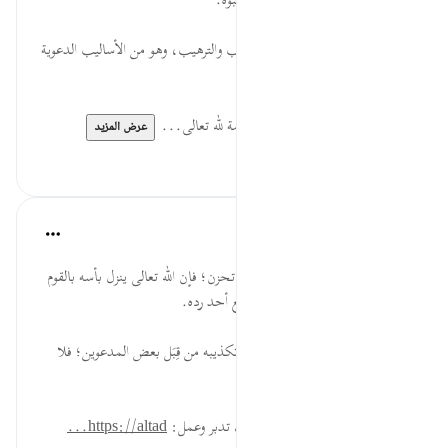
وهي مواساة لكل داعٍ على منهاج النبوة.
رَّبُّكُمْ... إرشاد إلى استخدام الترغيب والترهيب، وهو من الأساليب الدعوية
النافعة، والتربوية الناجحة.
ذُو... دلالة على إثبات صفة الرحمة لله تعالى...
عرض المزيد
٠
٠
القرآن تدبر وعمل
قبل ٤٠ أسبوعًا
·
المراجع
آية ١٤٧:٦
إذا رأيت الظالم يتمادى في غيه فلا تحزن؛ فإن الله تعالى ينزل بأسه بالقوم
المجرمين، فإذا نزل بهم فلا يستطيع أحد رده.
على الداعية أن لا يستبعد احتمال تكذيبه من قِبَل بعض المدعوين؛ فلا
يكـن ذلك عائقًا أمامه.
* للمزيد عن هذه الآية في مصحف تدبر وعمل:
https://altad...