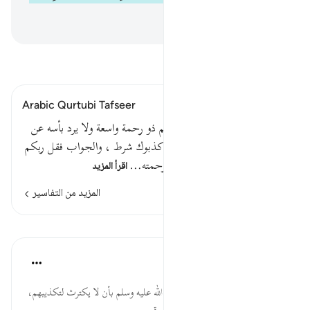
ﱎ
اقرأ التفسير
Arabic Qurtubi Tafseer
قوله تعالى فإن كذبوك فقل ربكم ذو رحمة واسعة ولا يرد بأسه عن
القوم المجرمين قوله تعالى فإن كذبوك شرط ، والجواب فقل ربكم
ذو رحمة واسعة . أي من سعة رحمته…
اقرأ المزيد
المزيد من التفاسير
الدروس
موسوعة الهدايات القرآنية
قبل ٤٠ أسبوعًا
·
المراجع
آية ١٤٧:٦
فَإِن كَذَّبُوكَ... مواساة النبي صلى الله عليه وسلم بأن لا يكترث لتكذيبهم،