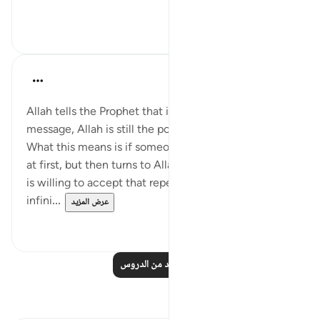
عرض المزيد
٠
٠
Omar Suleiman
قبل ٨ سنوات
·
المراجع
آية ١٤٧:٦
Allah tells the Prophet that if people deny the
message, Allah is still the possessor of vast mercy.
What this means is if someone denies the Prophet
at first, but then turns to Allah in repentance, Allah
is willing to accept that repentance through his
infini...
عرض المزيد
٠
٤
اقرأ المزيد من الدروس
تأملات