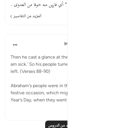
" فـ " لذلك " تولوا عنه مدبرين " أي فارين منه خوفا من العدوى .
المزيد من التفاسير
الدروس
In the Shade of the Quran
قبل ٣١ أسبوعًا
·
المراجع
آية ٨٨:٣٧-٩٠
Then he cast a glance at the stars, and said: 'Indeed I
am sick.' So his people turned away from him and
left. (Verses 88-90)
Abraham's people were in the midst of a special
festive occasion, which might have been their New
Year's Day, when they went out to s...
عرض المزيد
٠
٠
اقرأ المزيد من الدروس