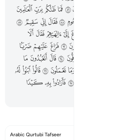
ﱲ
ﱳ
ﱴ
ﱵ
ﱶ
ﱷ
ﱸ
ﱹ
ﱺ
ﱻ
ﱼ
ﱽ
ﱾ
ﱿ
ﲀ
ﲁ
ﲂ
ﲃ
ﲄ
ﲅ
ﲆ
ﲇ
ﲈ
ﲉ
ﲊ
ﲋ
ﲌ
ﲍ
ﲎ
ﲏ
ﲐ
ﲑ
ﲒ
ﲓ
ﲔ
ﲕ
ﲖ
ﲗ
ﲘ
ﲙ
ﲚ
ﲛ
ﲜ
ﲝ
ﲞ
ﲟ
ﲠ
ﲡ
ﲢ
ﲣ
ﲤ
ﲥ
ﲦ
ﲧ
ﲨ
ﲩ
ﲪ
ﲫ
ﲬ
ﲭ
ﲮ
ﲯ
ﲰ
ﲱ
ﲲ
ﲳ
ﲴ
ﲵ
ﲶ
اقرأ التفسير
Arabic Qurtubi Tafseer