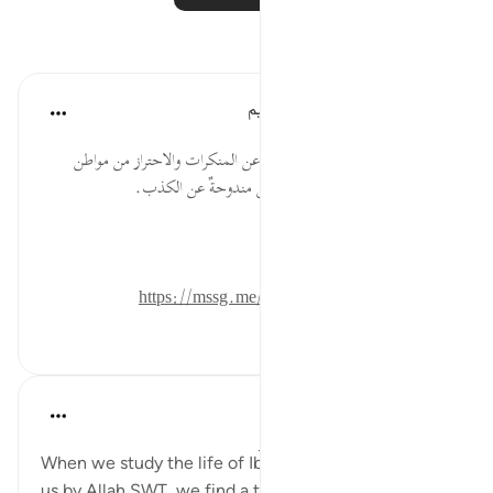
تأملات
الهيئة العالمية لتدبر القرآن الكريم
قبل ٣٠ أسبوعًا
·
المراجع
آية ٨٨:٣٧-٩٠
* المؤمن الصادق يحتال في النأي عن المنكرات والاحتراز من مواطن
الشبهات، وله في التورية والمعاريض مندوحةٌ عن الكذب.
المصدر: هدايات القرآن الكريم
للمزيد حمل تطبيق تدبر:
https://mssg.me/4lx6w
٠
٠
Hammad Fahim
السنة الماضية
·
المراجع
آية ٨٤:٣٧-٩٩
When we study the life of Ibrahim AS, as related to
us by Allah SWT, we find a tender-hearted Prophet