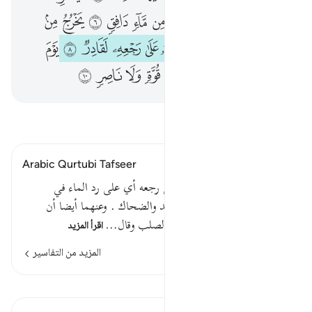
ﱔ
ﱕ
ﱖ
ﱗ
ﱘ
ﱙ
ﱚ
ﱛ
ﱜ
ﱝ
ﱞ
ﱟ
ﱠ
ﱡ
ﱢ
ﱣ
ﱤ
ﱥ
ﱦ
ﱧ
ﱨ
ﱩ
ﱪ
ﱫ
ﱬ
ﱭ
ﱮ
ﱯ
ﱰ
ﱱ
ﱲ
اقرأ التفسير
Arabic Qurtubi Tafseer
إنه أي إن الله - جل ثناؤه - على رجعه أي على رد الماء في
الإحليل ، لقادر كذا قال مجاهد والضحاك . وعنهما أيضا أن
المعنى : إنه على رد الماء في الصلب وقال…
اقرأ المزيد
المزيد من التفاسير
الدروس