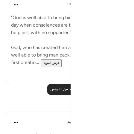
In the Shade of the Quran
قبل ٣١ أسبوعًا
·
المراجع
آية ٨:٨٦-١٠
"God is well able to bring him back [to life]. On the
day when consciences are tried, man shall be
helpless, with no supporter." (Verses 8-10)
God, who has created him and looked after him, is
well able to bring man back to life after death. The
first creatio...
عرض المزيد
٠
٠
اقرأ المزيد من الدروس
تأملات
الهيئة العالمية لتدبر القرآن الكريم
قبل ٢٩ أسبوعًا
·
المراجع
آية ٨:٨٦