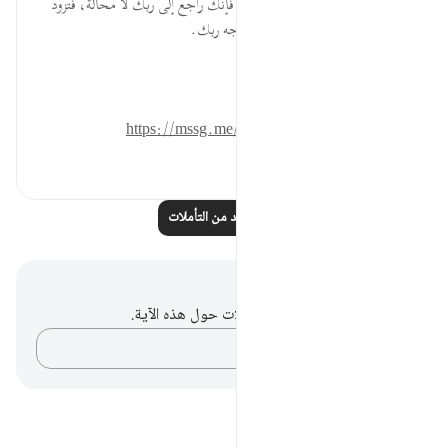
مهما طالت رحلتك في هذه الحياة فإنك راجع إلى ربك لا محالة، فتزود
من الأعمال ما تحب أن تلقى به وجه ربك.
المصدر: هدايات القرآن الكريم
للمزيد حمل تطبيق تدبر:
https://mssg.me/4lx6w
٠
٠
اقرأ المزيد من التأملات
ملاحظات وتأملات
ليس لديك أي ملاحظات أو تأملات حول هذه الآية.
دوّن أفكارك…