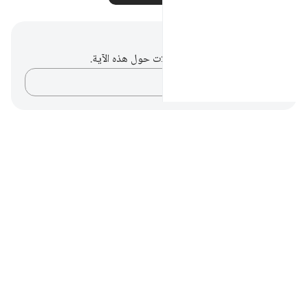
ملاحظات وتأملات
ليس لديك أي ملاحظات أو تأملات حول هذه الآية.
دوّن أفكارك…
Notes
placeholders
close