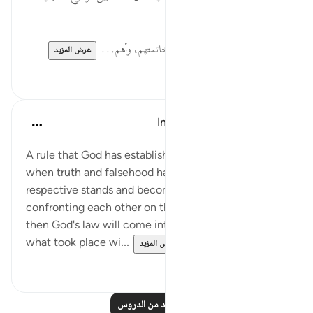
إهلاك الله تعالى للأقوام المكذبة.
جَاثِمِينَ ... ذلة المعاندين وسوء خاتمتهم، وأهم...
عرض المزيد
٠
٠
In the Shade of the Quran
قبل ٣١ أسبوعًا
·
المراجع
آية ٩١:٧
A rule that God has established in human life that
when truth and falsehood have adopted their
respective stands and become clearly distinct,
confronting each other on the basis of principle,
then God's law will come into operation. This was
what took place wi...
عرض المزيد
٠
٠
اقرأ المزيد من الدروس