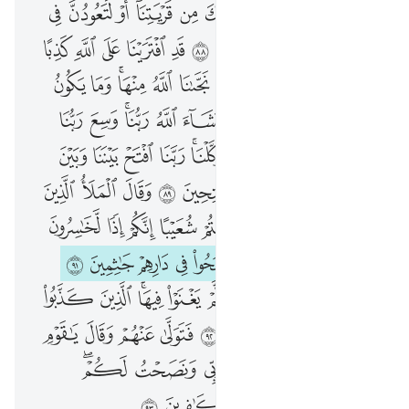
ﱉ
ﱊ
ﱋ
ﱌ
ﱍ
ﱎ
ﱏ
ﱐ
ﱑ
ﱒﱓ
ﱔ
ﱕ
ﱖ
ﱗ
ﱘ
ﱙ
ﱚ
ﱛ
ﱜ
ﱝ
ﱞ
ﱟ
ﱠ
ﱡ
ﱢ
ﱣ
ﱤ
ﱥ
ﱦﱧ
ﱨ
ﱩ
ﱪ
ﱫ
ﱬ
ﱭ
ﱮ
ﱯ
ﱰ
ﱱ
ﱲﱳ
ﱴ
ﱵ
ﱶ
ﱷ
ﱸﱹ
ﱺ
ﱻ
ﱼﱽ
ﱾ
ﱿ
ﲀ
ﲁ
ﲂ
ﲃ
ﲄ
ﲅ
ﲆ
ﲇ
ﲈ
ﲉ
ﲊ
ﲋ
ﲌ
ﲍ
ﲎ
ﲏ
ﲐ
ﲑ
ﲒ
ﲓ
ﲔ
ﲕ
ﲖ
ﲗ
ﲘ
ﲙ
ﲚ
ﲛ
ﲜ
ﲝ
ﲞ
ﲟ
ﲠ
ﲡ
ﲢﲣ
ﲤ
ﲥ
ﲦ
ﲧ
ﲨ
ﲩ
ﲪ
ﲫ
ﲬ
ﲭ
ﲮ
ﲯ
ﲰ
ﲱ
ﲲ
ﲳ
ﲴﲵ
ﲶ
ﲷ
ﲸ
ﲹ
ﲺ
ﲻ