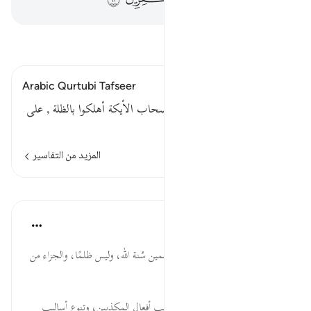
اقرأ التفسير
Arabic Qurtubi Tafseer
أي الزلزلة .وقيل : الصيحة .وأصحاب الأيكة أهلكوا بالظلة , على
ما يأتي .
المزيد من التفاسير
الدروس
موسوعة الهدايات القرآنية
قبل ٤٠ أسبوعًا
·
المراجع
آية ٩١:٧
فَأَخَذَتْهُمُ ... إهلاك المبطلين الظالمين سُنة الله، وليس ظلمًا، والجزاء من
جنس العمل، والله يمهل ولا يهمل.
الرَّجْفَةُ ... شدة بطش الله بما يناسب أفعال المكذبين، وتنوع أساليب