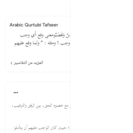
اقرأ التفسير
Arabic Qurtubi Tafseer
قَالَ قَدْ وَقَعَ عَلَيْكُمْ مِنْ رَبِّكُمْ رِجْسٌ وَغَضَبٌومعنى وقع أي وجب
.يقال : وقع القول والحكم أي وجب ! ومثله : " ولما وقع عليهم
الرجز " [ الأعر…
اقرأ المزيد
المزيد من التفاسير
الدروس
موسوعة الهدايات القرآنية
قبل ٤٠ أسبوعًا
·
المراجع
آية ٧١:٧
رِجْسٌ ... منهج الأنبياء في التعامل مع خصوم الحق، بين الرفق والترغيب،
والقوة والترهيب.
أَتُجَادِلُونَنِي ... ذم الجدال بالباطل؛ حيث كان الواجب عليهم أن يتأملوا