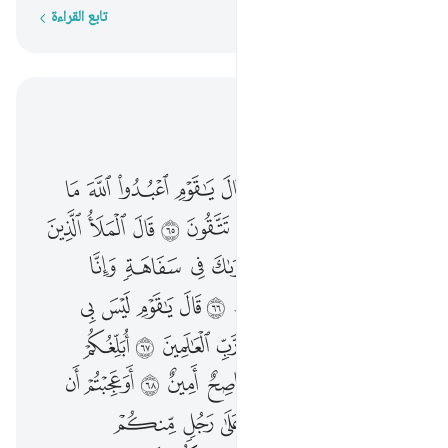
تابع القراءة
كلمة بكلمة
اقرأ في السياق
الفصل ٧, صفحة ١٥٩, جوز ٨
۞ والى عاد اخاهم هودا قال يا قوم اعبدوا الله ما لكم من الاه غيره افلا تتقون ٦٥ قال الملا الذين كفروا من قومه انا لنراك في سفاهة وانا لنظنك من الكاذبين ٦٦ قال يا قوم ليس بي سفاهة ولاكني رسول من رب العالمين ٦٧ ابلغكم رسالات ربي وانا لكم ناصح امين ٦٨ اوعجبتم ان جاءكم ذكر من ربكم على رجل منكم لينذركم واذكروا اذ جعلكم خلفاء من بعد قوم نوح وزادكم في الخلق بسطة فاذكروا الاء الله لعلكم تفلحون ٦٩ قالوا اجيتنا لنعبد الله وحده ونذر ما كان يعبد اباونا فاتنا بما تعدنا ان كنت من الصادقين ٧٠ قال قد وقع عليكم من ربكم رجس وغضب اتجادلونني في اسماء سميتموها انتم واباوكم ما نزل الله بها من سلطان فانتظروا اني معكم من المنتظرين ٧١ فانجيناه والذين معه برحمة منا وقطعنا داب
ﲩ ﲪ
ﲫ
ﲬ
ﲭﲮ
ﲯ
ﲰ
ﲱ
ﲲ
ﲳ
۞ وَإِلَىٰ عَادٍ أَخَاهُمْ هُودًۭا ۗ قَالَ يَـٰقَوْمِ ٱعْبُدُوا۟ ٱللَّهَ مَا لَكُم مِّنْ إِلَـٰهٍ غَيْرُهُۥٓ ۚ أَفَلَا تَتَّقُونَ ٦٥ قَالَ ٱلْمَلَأُ ٱلَّذِينَ كَفَرُوا۟ مِن قَوْمِهِۦٓ إِنَّا لَنَرَىٰكَ فِى سَفَاهَةٍۢ وَإِنَّا لَنَظُنُّكَ مِنَ ٱلْكَـٰذِبِينَ ٦٦ قَالَ يَـٰقَوْمِ لَيْسَ بِى سَفَاهَةٌۭ وَلَـٰكِنِّى رَسُولٌۭ مِّن رَّبِّ ٱلْعَـٰلَمِينَ ٦٧ أُبَلِّغُكُمْ رِسَـٰلَـٰتِ رَبِّى وَأَنَا۠ لَكُمْ نَاصِحٌ أَمِينٌ ٦٨ أَوَعَجِبْتُمْ أَن جَآءَكُمْ ذِكْرٌۭ مِّن رَّبِّكُمْ عَلَىٰ رَجُلٍۢ مِّنكُمْ لِيُنذِرَكُمْ ۚ وَٱذْكُرُوٓا۟ إِذْ جَعَلَكُمْ خُلَفَآءَ مِنۢ بَعْدِ قَوْمِ نُوحٍۢ وَزَادَكُمْ فِى ٱلْخَلْقِ بَصْۜطَةًۭ ۖ فَٱذْكُرُوٓا۟ ءَالَآءَ ٱللَّهِ لَعَلَّكُمْ تُفْلِحُونَ ٦٩ قَالُوٓا۟ أَجِئْتَنَا لِنَعْبُدَ ٱللَّهَ وَحْدَهُۥ وَنَذَرَ مَا كَانَ يَعْبُدُ ءَابَآؤُنَا ۖ فَأْتِنَا بِمَا تَعِدُنَآ إِن كُنتَ مِنَ ٱلصَّـٰدِقِينَ ٧٠ قَالَ قَدْ وَقَعَ عَلَيْكُم مِّن رَّبِّكُمْ رِجْسٌۭ وَغَضَبٌ ۖ أَتُجَـٰدِلُونَنِى فِىٓ أَسْمَآءٍۢ سَمَّيْتُمُوهَآ أَنتُمْ وَءَابَآؤُكُم مَّا نَزَّلَ ٱللَّهُ بِهَا مِن سُلْطَـٰنٍۢ ۚ فَٱنتَظِرُوٓا۟ إِنِّى مَعَكُم مِّنَ ٱلْمُنتَظِرِينَ ٧١ فَأَنجَيْنَـٰهُ وَٱلَّذِينَ مَعَ
ﲴ
ﲵ
ﲶ
ﲷﲸ
ﲹ
ﲺ
ﲻ
ﲼ
ﲽ
ﲾ
ﲿ
ﳀ
ﳁ
ﳂ
ﳃ
ﳄ
ﳅ
ﳆ
ﳇ
ﳈ
ﳉ
ﳊ
ﳋ
ﳌ
ﳍ
ﳎ
ﳏ
ﳐ
ﳑ
ﳒ
ﳓ
ﳔ
ﳕ
ﱁ
ﱂ
ﱃ
ﱄ
ﱅ
ﱆ
ﱇ
ﱈ
ﱉ
ﱊ
ﱋ
ﱌ
ﱍ
ﱎ
ﱏ
ﱐ
ﱑ