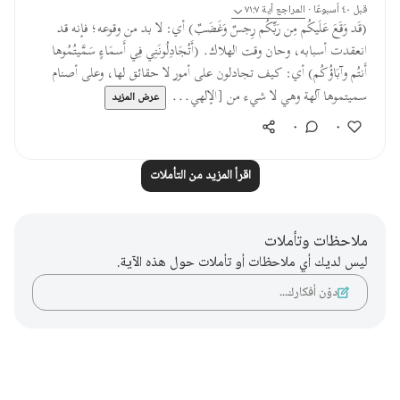
قبل ٤٠ أسبوعًا
·
المراجع
آية ٧١:٧
(قَد وَقَعَ عَلَيكُم مِن رَبِّكُم رِجسٌ وَغَضَبٌ) أي: لا بد من وقوعه؛ فإنه قد
انعقدت أسبابه، وحان وقت الهلاك. (أَتُجَادِلُونَنِي فِي أَسمَاءٍ سَمَّيتُمُوها
أَنتُم وآبَاؤُكُم) أي: كيف تجادلون على أمور لا حقائق لها، وعلى أصنام
سميتموها آلهة وهي لا شيء من [الإلهي...
عرض المزيد
٠
٠
اقرأ المزيد من التأملات
ملاحظات وتأملات
ليس لديك أي ملاحظات أو تأملات حول هذه الآية.
دوّن أفكارك…