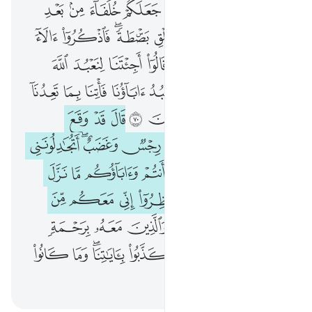
ﱒﱓ
ﱔ
ﱕ
ﱖ
ﱗ
ﱘ
ﱙ
ﱚ
ﱛ
ﱜ
ﱝ
ﱞ
ﱟﱠ
ﱡ
ﱢ
ﱣ
ﱤ
ﱥ
ﱦ
ﱧ
ﱨ
ﱩ
ﱪ
ﱫ
ﱬ
ﱭ
ﱮ
ﱯ
ﱰ
ﱱ
ﱲ
ﱳ
ﱴ
ﱵ
ﱶ
ﱷ
ﱸ
ﱹ
ﱺ
ﱻ
ﱼ
ﱽ
ﱾ
ﱿ
ﲀﲁ
ﲂ
ﲃ
ﲄ
ﲅ
ﲆ
ﲇ
ﲈ
ﲉ
ﲊ
ﲋ
ﲌ
ﲍﲎ
ﲏ
ﲐ
ﲑ
ﲒ
ﲓ
ﲔ
ﲕ
ﲖ
ﲗ
ﲘ
ﲙ
ﲚ
ﲛ
ﲜ
ﲝ
ﲞﲟ
ﲠ
ﲡ
ﲢ
ﲣ