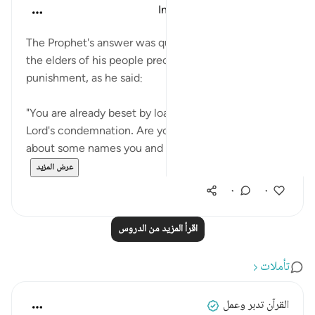
In the Shade of the Quran
قبل ٣١ أسبوعًا
·
المراجع
آية ٧١:٧
The Prophet's answer was quick and decisive after
the elders of his people precipitated God's
punishment, as he said:
"You are already beset by loathsome evil and by your
Lord's condemnation. Are you arguing with me
about some names you and your forefathers ...
عرض المزيد
٠
٠
اقرأ المزيد من الدروس
تأملات
القرآن تدبر وعمل