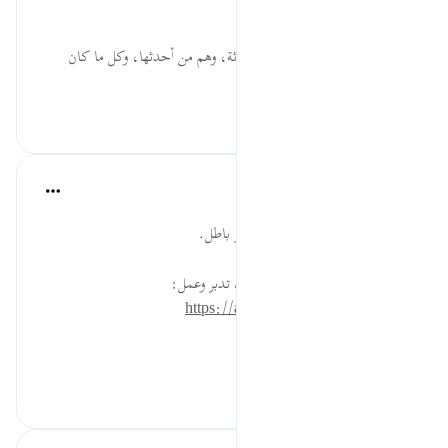
ويبحثوا عن الحق بتجرد.
سَمَّيْتُمُوهَا ... دليل على أنها محدثة، وهم من أحدثها، وكل ما كان
محدثًا ف...
عرض المزيد
٠
٠
القرآن تدبر وعمل
قبل ٤٠ أسبوعًا
·
المراجع
آية ٧١:٧
كل حكم أو قول ليس عليه دليل فهو باطل.
* للمزيد عن هذه الآية في مصحف تدبر وعمل:
https://altadabbur.com/#aya=7_71
#توجيهات
٠
٠