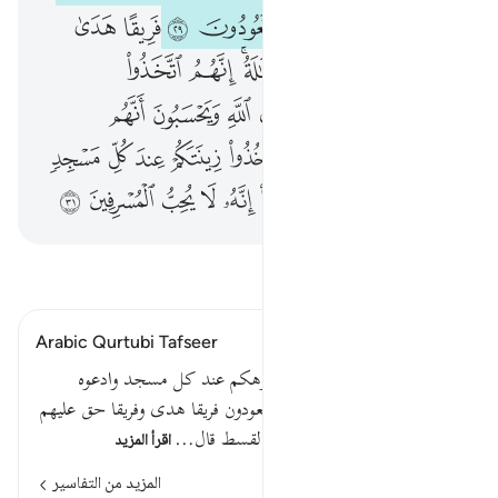
ﳀ
ﳁﳂ
ﳃ
ﳄ
ﳅ
ﳆ
ﳇ
ﳈ
ﳉ
ﳊ
ﳋ
ﳌﳍ
ﳎ
ﳏ
ﳐ
ﳑ
ﳒ
ﳓ
ﳔ
ﳕ
ﳖ
ﳗ
ﳘ
ﱁ ﱂ
ﱃ
ﱄ
ﱅ
ﱆ
ﱇ
ﱈ
ﱉ
ﱊ
ﱋ
ﱌﱍ
ﱎ
ﱏ
ﱐ
ﱑ
ﱒ
اقرأ التفسير
Arabic Qurtubi Tafseer
قل أمر ربي بالقسط وأقيموا وجوهكم عند كل مسجد وادعوه
مخلصين له الدين كما بدأكم تعودون فريقا هدى وفريقا حق عليهم
الضلالةقوله تعالى قل أمر ربي بالقسط قال…
اقرأ المزيد
المزيد من التفاسير