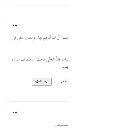
الدروس
موسوعة الهدايات القرآنية
قبل ٤٠ أسبوعًا
·
المراجع
آية ٢٩:٧
أَمَرَ رَبِّي ... إبطال للفواحش التي زعموا أنّ الله أمرهم بها، والعدل حتى في
اللّباس للستر ودفع الأذى.
بِالْقِسْطِ ... الحثّ على العدل وفضله، فالله تعالى يحبّ أن يتّصف عباده
بصفاته التي لا ينفرد بها، بما يناسبهم.
وَأَقِيمُواْ ... الجمع بين العبادة والعقيدة، ...
عرض المزيد
٠
٠
القرآن تدبر وعمل
قبل ٤٠ أسبوعًا
·
المراجع
آية ٢٩:٧
حافظ على أداء صلاة الفريضة في المسجد.