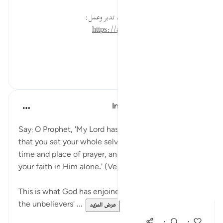
* للمزيد عن هذه الآية في مصحف تدبر وعمل:
https://altadabbur.com/#aya=7_29
#عمل
٠
٠
In the Shade of the Quran
قبل ٣١ أسبوعًا
·
المراجع
آية ٢٩:٧
Say: O Prophet, 'My Lord has enjoined justice, and
that you set your whole selves [to Him] at every
time and place of prayer, and call on Him, sincere in
your faith in Him alone.' (Verse 29)
This is what God has enjoined. It runs opposite to
the unbelievers' ...
عرض المزيد
٠
٠