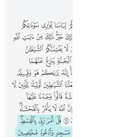
اقرأ في السياق
الفصل ٧, صفحة ١٥٣, جوز ٨
يا بني ادم قد انزلنا عليكم لباسا يواري سواتكم وريشا ولباس التقوى ذالك خير ذالك من ايات الله لعلهم يذكرون ٢٦ يا بني ادم لا يفتننكم الشيطان كما اخرج ابويكم من الجنة ينزع عنهما لباسهما ليريهما سواتهما انه يراكم هو وقبيله من حيث لا ترونهم انا جعلنا الشياطين اولياء للذين لا يومنون ٢٧ واذا فعلوا فاحشة قالوا وجدنا عليها اباءنا والله امرنا بها قل ان الله لا يامر بالفحشاء اتقولون على الله ما لا تعلمون ٢٨ قل امر ربي بالقسط واقيموا وجوهكم عند كل مسجد 
ﱤ
ﱥ
ﱦ
ﱧ
ﱨ
ﱩ
ﱪ
ﱫ
يَـٰبَنِىٓ ءَادَمَ قَدْ أَنزَلْنَا عَلَيْكُمْ لِبَاسًۭا يُوَٰرِى سَوْءَٰتِكُمْ وَرِيشًۭا ۖ وَلِبَاسُ ٱلتَّقْوَىٰ ذَٰلِكَ خَيْرٌۭ ۚ ذَٰلِكَ مِنْ ءَايَـٰتِ ٱللَّهِ لَعَلَّهُمْ يَذَّكَّرُونَ ٢٦ يَـٰبَنِىٓ ءَادَمَ لَا يَفْتِنَنَّكُمُ ٱلشَّيْطَـٰنُ كَمَآ أَخْرَجَ أَبَوَيْكُم مِّنَ ٱلْجَنَّةِ يَنزِعُ عَنْهُمَا لِبَاسَهُمَا لِيُرِيَهُمَا سَوْءَٰتِهِمَآ ۗ إِنَّهُۥ يَرَىٰكُمْ هُوَ وَقَبِيلُهُۥ مِنْ حَيْثُ لَا تَرَوْنَهُمْ ۗ إِنَّا جَعَلْنَا ٱلشَّيَـٰطِينَ أَوْلِيَآءَ لِلَّذِينَ لَا يُؤْمِنُونَ ٢٧ وَإِذَا فَعَلُوا۟ فَـٰحِشَةًۭ قَالُوا۟ وَجَدْنَا عَلَيْهَآ ءَابَآءَنَا وَٱللَّهُ أَمَرَنَا بِهَا ۗ قُلْ إِنَّ ٱللَّهَ لَا يَأْمُرُ بِٱلْفَحْشَآءِ ۖ أَتَقُولُونَ عَلَى ٱللَّهِ مَا لَا تَعْلَمُونَ ٢٨ قُلْ أَمَرَ رَبِّى بِٱلْقِسْطِ ۖ وَأَقِيمُوا۟ وُجُوهَ
ﱬﱭ
ﱮ
ﱯ
ﱰ
ﱱﱲ
ﱳ
ﱴ
ﱵ
ﱶ
ﱷ
ﱸ
ﱹ
ﱺ
ﱻ
ﱼ
ﱽ
ﱾ
ﱿ
ﲀ
ﲁ
ﲂ
ﲃ
ﲄ
ﲅ
ﲆ
ﲇ
ﲈﲉ
ﲊ
ﲋ
ﲌ
ﲍ
ﲎ
ﲏ
ﲐ
ﲑﲒ
ﲓ
ﲔ
ﲕ
ﲖ
ﲗ
ﲘ
ﲙ
ﲚ
ﲛ
ﲜ
ﲝ
ﲞ
ﲟ
ﲠ
ﲡ
ﲢ
ﲣ
ﲤﲥ
ﲦ
ﲧ
ﲨ
ﲩ
ﲪ
ﲫﲬ
ﲭ
ﲮ
ﲯ
ﲰ
ﲱ
ﲲ
ﲳ
ﲴ
ﲵ
ﲶ
ﲷﲸ
ﲹ
ﲺ
ﲻ
ﲼ
ﲽ
ﲾ
ﲿ