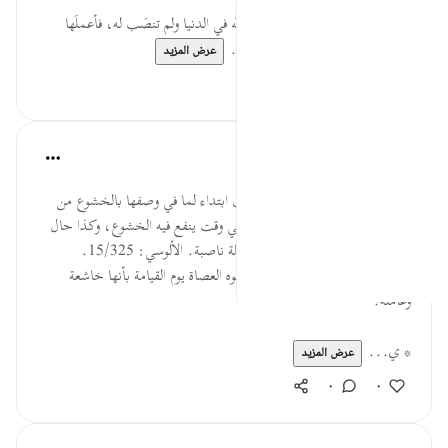
* قال الحسن البصري: (لم تعمل لله في الدنيا ولم تنصَب له، فأعملَها
وأنصبها في جهنَّم). فطوبى لمن...
عرض المزيد
٠
٠
القرآن تدبر وعمل
قبل ٤٠ أسبوعًا
·
المراجع
آية ٢:٨٨-٣
(خاشعة): ذليلة. ولم توصف بالذل ابتداء لما في وصفها بالخشوع من
الإشارة إلى التهكم وأنها لم تخشع في وقت ينفع فيه الخشوع، وكذا حال
وصفها بالعمل في قوله سبحانه عاملة ناصبة. الألوسي: 15/325.
السؤال: ما المقصود من وصف وجوه العصاة يوم القيامة بأنها خاشعة
وعاملة؟
* ي...
عرض المزيد
٠
٠