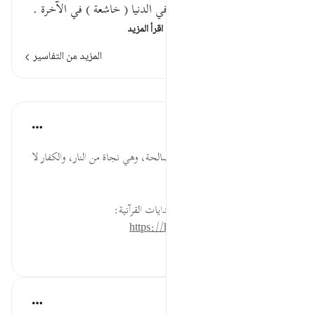
. فالمعنى : وجوه عاملة ناصبة في الدنيا ( خاشعة ) في الآخرة .
قال أهل اللغة : يقال للرجل …
اقرأ المزيد
المزيد من التفاسير
الدروس
موسوعة الهدايات القرآنية
قبل ٤٠ أسبوعًا
·
المراجع
آية ٣:٨٨
عَامِلَةٌ ... الاجتهاد في الأعمال الصالحة، وهي نجاة من النار، والكفار لا
ينفعهم تعبهم.
لقراءة المزيد اذهب إلى موسوعة الهدايات القرآنية:
https://hidayaaencyc.net/mawso3a
٠
٠
القرآن تدبر وعمل