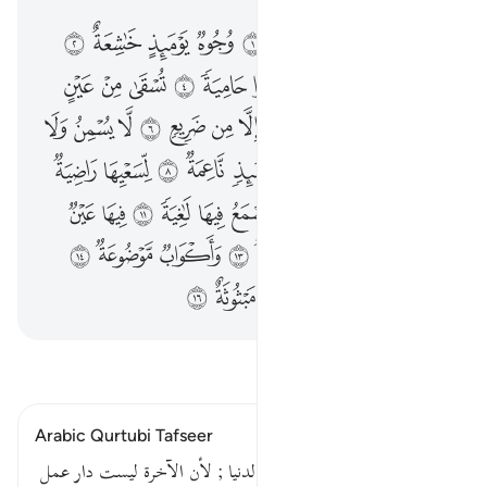
هل اتاك حديث الغاشية ١ وجوه يوميذ خاشعة ٢ عاملة ناصبة ٣ تصلى نارا حامية ٤ تسقى من عين انية ٥ ليس لهم طعام الا من ضريع ٦ لا يسمن ولا يغني من جوع ٧ وجوه يوميذ ناعمة ٨ لسعيها راضية ٩ في جنة عالية ١٠ لا تسمع فيها لاغية ١١ فيها عين جارية ١٢ فيها سرر مرفوعة ١٣ واكواب موضوعة ١٤ ونمارق مصفوفة ١٥ وزرابي مبثوثة ١٦
ﱭ
ﱮ
ﱯ
ﱰ
ﱱ
ﱲ
ﱳ
ﱴ
ﱵ
هَلْ أَتَىٰكَ حَدِيثُ ٱلْغَـٰشِيَةِ ١ وُجُوهٌۭ يَوْمَئِذٍ خَـٰشِعَةٌ ٢ عَامِلَةٌۭ نَّاصِبَةٌۭ ٣ تَصْلَىٰ نَارًا حَامِيَةًۭ ٤ تُسْقَىٰ مِنْ عَيْنٍ ءَانِيَةٍۢ ٥ لَّيْسَ لَهُمْ طَعَامٌ إِلَّا مِن ضَرِيعٍۢ ٦ لَّا يُسْمِنُ وَلَا يُغْنِى مِن جُوعٍۢ ٧ وُجُوهٌۭ يَوْمَئِذٍۢ نَّاعِمَةٌۭ ٨ لِّسَعْيِهَا رَاضِيَةٌۭ ٩ فِى جَنَّةٍ عَالِيَةٍۢ ١٠ لَّا تَسْمَعُ فِيهَا لَـٰغِيَةًۭ ١١ فِيهَا عَيْنٌۭ جَارِيَةٌۭ ١٢ فِيهَا سُرُرٌۭ مَّرْفُوعَةٌۭ ١٣ وَأَكْوَابٌۭ مَّوْضُوعَةٌۭ ١٤ وَنَمَارِقُ مَصْفُوفَةٌۭ ١٥ وَزَرَابِىُّ مَبْثُوثَةٌ ١٦
ﱶ
ﱷ
ﱸ
ﱹ
ﱺ
ﱻ
ﱼ
ﱽ
ﱾ
ﱿ
ﲀ
ﲁ
ﲂ
ﲃ
ﲄ
ﲅ
ﲆ
ﲇ
ﲈ
ﲉ
ﲊ
ﲋ
ﲌ
ﲍ
ﲎ
ﲏ
ﲐ
ﲑ
ﲒ
ﲓ
ﲔ
ﲕ
ﲖ
ﲗ
ﲘ
ﲙ
ﲚ
ﲛ
ﲜ
ﲝ
ﲞ
ﲟ
ﲠ
ﲡ
ﲢ
ﲣ
ﲤ
ﲥ
ﲦ
ﲧ
ﲨ
ﲩ
ﲪ
ﲫ
ﲬ
ﲭ
ﲮ
ﲯ
ﲰ
اقرأ التفسير
Arabic Qurtubi Tafseer
ثم قال : عاملة ناصبة فهذا في الدنيا ; لأن الآخرة ليست دار عمل