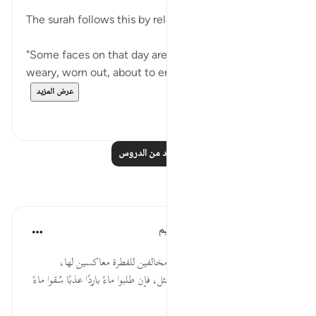
The surah follows this by relating part of its story:
"Some faces on that day are downcast, labour
weary, worn out, about to enter a scorching fire, ...
عرض المزيد
٠
١
اقرأ المزيد من الدروس
تأملات
الهيئة العالمية لتدبر القرآن الكريم
قبل ٢٩ أسبوعًا
·
المراجع
آية ٢:٨٨-٥
* أهل الضَّلال يعيشون في حياتهم مخالفين للفطرة معاكسين لها،
فاستحقُّوا يوم القيامة أن يُعامَلوا بالمثل، فإن طلبوا ماءً باردًا عذبًا سُقوا ماءً
حميمًا يقطع أمعاءهم.