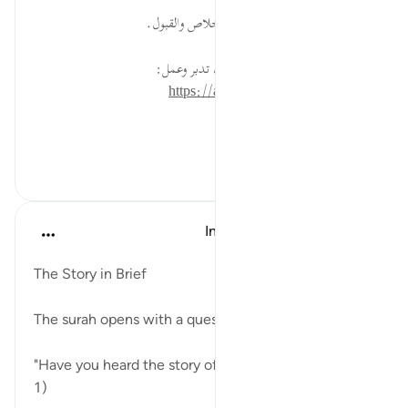
قبل ٤٠ أسبوعًا
·
المراجع
آية ٣:٨٨-٤
ليس المهم العمل فقط بل الأهم الإخلاص والقبول.
* للمزيد عن هذه الآية في مصحف تدبر وعمل:
https://altadabbur.com/#aya=88_3
#توجيهات
٠
٠
In the Shade of the Quran
قبل ٣١ أسبوعًا
·
المراجع
آية ١:٨٨-٤
The Story in Brief
The surah opens with a question:
"Have you heard the story of the Enveloper?" (Verse
1)