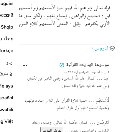
tuguês
قوله تعالى ولو علم الله فيهم خيرا لأسمعهم ولو أسمعهم لتولوا وهم
усский
قيل : الحجج والبراهين ; إسماع تفهم . ولكن سبق علمه بشقاوتهم
الأزلي بكفرهم . وقيل : المعنى لأسمعهم كلام الموتى الذين طلب
Shqip
ษาไทย
الدروس
Türkçe
اردو
موسوعة الهدايات القرآنية
قبل ٤٠ أسبوعًا
·
المراجع
آية ٢٣:٨
体中文
عَلِمَ ... كمال علم الله السابق، ونفي الخير عن الكفار،
ومن علم الله فيه خيرًا وفقه للحق.
Melayu
spañol
لَّأسْمَعَهُمْ ... أهمية تلاوة القرآن على الناس عند دعوتهم،
وأهمية السمع؛ فهو أول طرق التعلم.
swahili
ng Việt
مُّعْرِضُونَ ... كمال حكمة الله تعالى، وعدله، وعناد
الكافرين وإعراضهم، وعدم...
عرض المزيد