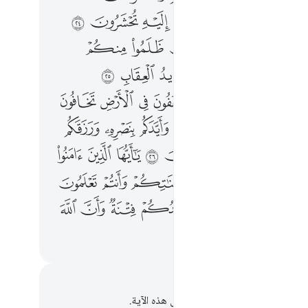
ﲸ
ﲹ
ﲺ
ﲻ
ﲼ
ﲽ
ﲾ
ﳀ
ﳁ
ﳂ
ﳃ
ﳄ
ﳅ
ﳇ
ﳈ
ﳉ
ﳊ
ﳋ
ﳌ
ﳍ
ﱂ
ﱃ
ﱄ
ﱅ
ﱆ
ﱇ
ﱈ
ﱊ
ﱋ
ﱌ
ﱍ
ﱎ
ﱏ
ﱑ
ﱒ
ﱓ
ﱔ
ﱕ
ﱖ
ﱗ
ﱚ
ﱛ
ﱜ
ﱝ
ﱞ
ﱟ
ﱡ
ﱢ
ﱣ
ﱤ
ﱥ
ﱦ
ﱧ
ﱩ
ﱪ
ﱫ
حظات وتأملات
لديك أي ملاحظات أو تأملات حول هذه الآية.