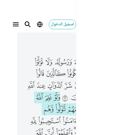
تسجيل الدخول
 في السياق
١٧, جوز ٩
لا تولوا عنه وانتم تسمعون ٢٠ ولا تكونوا كالذين قالوا سمعنا وهم لا يسمعون ٢١ ۞ ان شر الدواب عند الله الصم البكم الذين لا يعقلون ٢٢ ولو علم الله فيهم خيرا لاسمعهم ولو اسمعهم لتولوا وهم معرضون ٢٣ يا ايها الذين امنوا استجيبوا لله وللرسول اذا دعاكم لما يحييكم واعلموا ان الله يحول بين المرء وقلبه وانه اليه تحشرون ٢٤ واتقوا فتنة لا تصيبن الذين ظلموا منكم خاصة واعلموا ان الله شديد العقاب ٢٥ واذكروا اذ انتم قليل مستضعفون في الارض تخافون ان يتخطفكم الناس فاواكم وايدكم بنصره ورزقكم من الطيبات لعلكم تشكرون ٢٦ يا ايها الذين امنوا لا تخونوا الله والرسول وتخونوا اماناتكم وانتم تعلمون ٢٧ واعلموا انما اموالكم واولادكم فتنة وان الله عنده اجر عظيم ٢٨
ﱼ
ﱽ
ﱾ
ﱿ
ﲀ
ﲁ
ﲂ
وَلَا تَوَلَّوْا۟ عَنْهُ وَأَنتُمْ تَسْمَعُونَ ٢٠ وَلَا تَكُونُوا۟ كَٱلَّذِينَ قَالُوا۟ سَمِعْنَا وَهُمْ لَا يَسْمَعُونَ ٢١ ۞ إِنَّ شَرَّ ٱلدَّوَآبِّ عِندَ ٱللَّهِ ٱلصُّمُّ ٱلْبُكْمُ ٱلَّذِينَ لَا يَعْقِلُونَ ٢٢ وَلَوْ عَلِمَ ٱللَّهُ فِيهِمْ خَيْرًۭا لَّأَسْمَعَهُمْ ۖ وَلَوْ أَسْمَعَهُمْ لَتَوَلَّوا۟ وَّهُم مُّعْرِضُونَ ٢٣ يَـٰٓأَيُّهَا ٱلَّذِينَ ءَامَنُوا۟ ٱسْتَجِيبُوا۟ لِلَّهِ وَلِلرَّسُولِ إِذَا دَعَاكُمْ لِمَا يُحْيِيكُمْ ۖ وَٱعْلَمُوٓا۟ أَنَّ ٱللَّهَ يَحُولُ بَيْنَ ٱلْمَرْءِ وَقَلْبِهِۦ وَأَنَّهُۥٓ إِلَيْهِ تُحْشَرُونَ ٢٤ وَٱتَّقُوا۟ فِتْنَةًۭ لَّا تُصِيبَنَّ ٱلَّذِينَ ظَلَمُوا۟ مِنكُمْ خَآصَّةًۭ ۖ وَٱعْلَمُوٓا۟ أَنَّ ٱللَّهَ شَدِيدُ ٱلْعِقَابِ ٢٥ وَٱذْكُرُوٓا۟ إِذْ أَنتُمْ قَلِيلٌۭ مُّسْتَضْعَفُونَ فِى ٱلْأَرْضِ تَخَافُونَ أَن يَتَخَطَّفَكُمُ ٱلنَّاسُ فَـَٔاوَىٰكُمْ وَأَيَّدَكُم بِنَصْرِهِۦ وَرَزَقَكُم مِّنَ ٱلطَّيِّبَـٰتِ لَعَلَّكُمْ تَشْكُرُونَ ٢٦ يَـٰٓأَيُّهَا ٱلَّذِينَ ءَامَنُوا۟ لَا تَخُونُوا۟ ٱللَّهَ وَٱلرَّسُولَ وَتَخُونُوٓا۟ أَمَـٰنَـٰتِكُمْ وَأَنتُمْ تَعْلَمُونَ ٢٧ وَٱعْلَمُوٓا۟ أَنَّمَآ أَمْوَٰلُكُمْ وَأَوْلَـٰدُكُمْ فِتْنَةٌۭ وَأَنَّ ٱللَّهَ عِندَهُۥٓ أَجْرٌ عَظِيمٌۭ ٢٨
ﲄ
ﲅ
ﲆ
ﲇ
ﲈ
ﲉ
ﲊ
ﲌ
ﲍ
ﲎ
ﲏ
ﲐ ﲑ
ﲒ
ﲓ
ﲔ
ﲕ
ﲗ
ﲘ
ﲙ
ﲚ
ﲛ
ﲜ
ﲝ
ﲞ
ﲠ
ﲡﲢ
ﲣ
ﲤ
ﲥ
ﲦ
ﲨ
ﲩ
ﲪ
ﲫ
ﲬ
ﲭ
ﲯ
ﲰ
ﲱ
ﲲﲳ
ﲴ
ﲵ
ﲶ