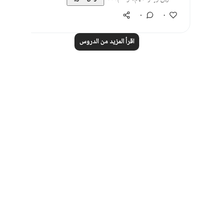
٠
٠
اقرأ المزيد من الدروس