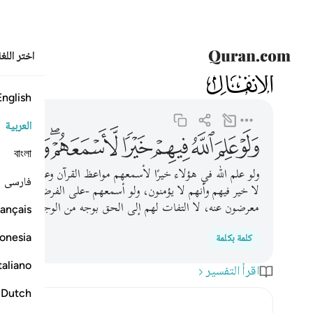
اختر اللغ
008
الأنفال
8:23
ولو علم الله فيهم خيرا لاسمعهم ولو اسمعهم لتولوا وهم م
English
العربية
ﲜ
ﲝ
ﲞ
ﲟ
ﲠ
ﲡﲢ
ﲣ
ﲤ
বাংলা
ولو علم الله في هؤلاء خيرًا لأسمعهم مواعظ القرآن وعبره حتى يع
فارسی
لا خير فيهم وأنهم لا يؤمنون، ولو أسمعهم -على الفرض والتقدير- لت
معرضون عنه، لا التفات لهم إلى الحق بوجه من الوجوه.
ançais
onesia
كلمة بكلمة
taliano
اقرأ التفسير
Dutch