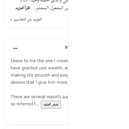
وعيد وتهديد ومن خلقت أي دعني والذي خلقته وحيدا ف (
وحيدا ) على هذا حال من ضمير المفعول المحذو…
اقرأ المزيد
المزيد من التفاسير
الدروس
In the Shade of the Quran
قبل ٣١ أسبوعًا
·
المراجع
آية ١١:٧٤-١٥
Leave to me the one I created alone, to whom I
have granted vast wealth, and sons by his side,
making life smooth and easy for him; yet he greedily
desires that I give him more. (Verses 11-15)
There are several reports suggesting that the person
so referred t...
عرض المزيد
٠
٠