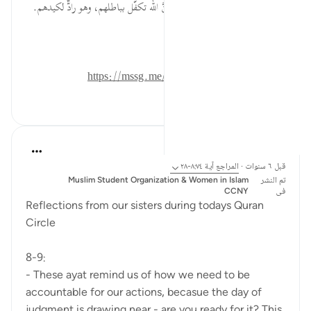
بمواجهة الجاحدين المعاندين، فإنَّ الله تكفّل بباطلهم، وهو رادٌّ لكيدهم.
المصدر: هدايات القرآن الكريم
للمزيد حمل تطبيق تدبر:
https://mssg.me/4lx6w
٠
٠
Esma Esa
قبل ٦ سنوات
·
المراجع
آية ٨:٧٤-٢٨
تم النشر
Muslim Student Organization & Women in Islam
فى
CCNY
Reflections from our sisters during todays Quran
Circle
8-9:
- These ayat remind us of how we need to be
accountable for our actions, becasue the day of
judgment is drawing near - are you ready for it? This