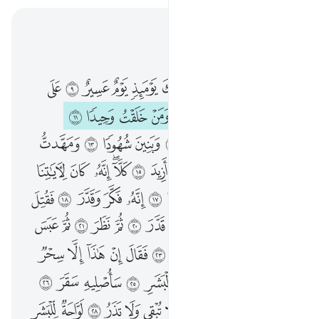
اقرأ في السياق
الفصل ٧٤, صفحة ٥٧٥, جوز ٢٩
فاذا نقر في الناقور ٨ فذالك يوميذ يوم عسير ٩ على الكافرين غير يسير ١٠ ذرني ومن خلقت وحيدا ١١ وجعلت له مالا ممدودا ١٢ وبنين شهودا ١٣ ومهدت له تمهيدا ١٤ ثم يطمع ان ازيد ١٥ كلا انه كان لاياتنا عنيدا ١٦ سارهقه صعودا ١٧ انه فكر وقدر ١٨ فقتل كيف قدر ١٩ ثم قتل كيف قدر ٢٠ ثم نظر ٢١ ثم عبس وبسر ٢٢ ثم ادبر واستكبر ٢٣ فقال ان هاذا الا سحر يوثر ٢٤ ان هاذا الا قول البشر ٢٥ ساصليه سقر ٢٦ وما ادراك ما سقر ٢٧ لا تبقي ولا تذر ٢٨ لواحة للبشر ٢٩ عليها تسعة عشر ٣٠ وما جعلنا اصحاب النار الا ملايكة وما جعلنا عدتهم الا فتنة للذين كفروا ليستيقن الذين اوتوا الكتاب ويزداد الذين امنوا ايمانا ولا يرتاب الذين اوتوا الكتاب والمومنون وليقول الذين في قلوبهم مرض والكافرون ماذا اراد الله بهاذا مثلا كذالك يضل الله من يشاء ويهدي من يشاء وما يعلم جنود ربك الا هو وما هي الا ذكرى للبشر ٣١
ﲰ
ﲱ
ﲲ
ﲳ
ﲴ
ﲵ
ﲶ
ﲷ
ﲸ
ﲹ
ﲺ
فَإِذَا نُقِرَ فِى ٱلنَّاقُورِ ٨ فَذَٰلِكَ يَوْمَئِذٍۢ يَوْمٌ عَسِيرٌ ٩ عَلَى ٱلْكَـٰفِرِينَ غَيْرُ يَسِيرٍۢ ١٠ ذَرْنِى وَمَنْ خَلَقْتُ وَحِيدًۭا ١١ وَجَعَلْتُ لَهُۥ مَالًۭا مَّمْدُودًۭا ١٢ وَبَنِينَ شُهُودًۭا ١٣ وَمَهَّدتُّ لَهُۥ تَمْهِيدًۭا ١٤ ثُمَّ يَطْمَعُ أَنْ أَزِيدَ ١٥ كَلَّآ ۖ إِنَّهُۥ كَانَ لِـَٔايَـٰتِنَا عَنِيدًۭا ١٦ سَأُرْهِقُهُۥ صَعُودًا ١٧ إِنَّهُۥ فَكَّرَ وَقَدَّرَ ١٨ فَقُتِلَ كَيْفَ قَدَّرَ ١٩ ثُمَّ قُتِلَ كَيْفَ قَدَّرَ ٢٠ ثُمَّ نَظَرَ ٢١ ثُمَّ عَبَسَ وَبَسَرَ ٢٢ ثُمَّ أَدْبَرَ وَٱسْتَكْبَرَ ٢٣ فَقَالَ إِنْ هَـٰذَآ إِلَّا سِحْرٌۭ يُؤْثَرُ ٢٤ إِنْ هَـٰذَآ إِلَّا قَوْلُ ٱلْبَشَرِ ٢٥ سَأُصْلِيهِ سَقَرَ ٢٦ وَمَآ أَدْرَىٰكَ مَا سَقَرُ ٢٧ لَا تُبْقِى وَلَا تَذَرُ ٢٨ لَوَّاحَةٌۭ لِّلْبَشَرِ ٢٩ عَلَيْهَا تِسْعَةَ عَشَرَ ٣٠ وَمَا جَعَلْنَآ أَصْحَـٰبَ ٱلنَّارِ إِلَّا مَلَـٰٓئِكَةًۭ ۙ وَمَا جَعَلْنَا عِدَّتَهُمْ إِلَّا فِتْنَةًۭ لِّلَّذِينَ كَفَرُوا۟ لِيَسْتَيْقِنَ ٱلَّذِينَ أُوتُوا۟ ٱلْكِتَـٰبَ وَيَزْدَادَ ٱلَّذِينَ ءَامَنُوٓا۟ إِيمَـٰنًۭا ۙ وَلَا يَرْتَابَ ٱلَّذِينَ أُوتُوا۟ ٱلْكِتَـٰبَ وَٱلْمُؤْمِنُونَ ۙ وَلِيَقُولَ ٱلَّذِينَ فِى قُلُوبِهِم مَّرَضٌۭ وَٱلْكَـٰفِرُونَ مَاذَآ أَرَادَ ٱللَّهُ بِهَـٰذَا مَثَلًۭا ۚ كَذَٰلِكَ يُضِلُّ ٱللَّهُ مَن يَشَآءُ وَيَهْدِى مَن يَشَآءُ ۚ وَمَا يَعْلَمُ جُنُودَ رَبِّكَ إِلَّا هُوَ ۚ وَمَا هِىَ إِلَّا ذِكْرَىٰ لِلْبَشَرِ ٣١
ﲻ
ﲼ
ﲽ
ﲾ
ﲿ
ﳀ
ﳁ
ﳂ
ﳃ
ﳄ
ﳅ
ﳆ
ﳇ
ﳈ
ﳉ
ﳊ
ﳋ
ﳌ
ﳍ
ﳎ
ﳏ
ﳐ
ﳑ
ﳒ
ﳓ
ﳔ
ﳕﳖ
ﳗ
ﳘ
ﳙ
ﳚ
ﳛ
ﳜ
ﳝ
ﳞ
ﳟ
ﳠ
ﳡ
ﳢ
ﱁ
ﱂ
ﱃ
ﱄ
ﱅ
ﱆ
ﱇ
ﱈ
ﱉ
ﱊ
ﱋ
ﱌ
ﱍ
ﱎ
ﱏ
ﱐ
ﱑ
ﱒ
ﱓ
ﱔ
ﱕ
ﱖ
ﱗ
ﱘ
ﱙ
ﱚ
ﱛ
ﱜ
ﱝ
ﱞ
ﱟ
ﱠ
ﱡ
ﱢ
ﱣ
ﱤ
ﱥ
ﱦ
ﱧ
ﱨ
ﱩ
ﱪ
ﱫ
ﱬ
ﱭ
ﱮ
ﱯ
ﱰ