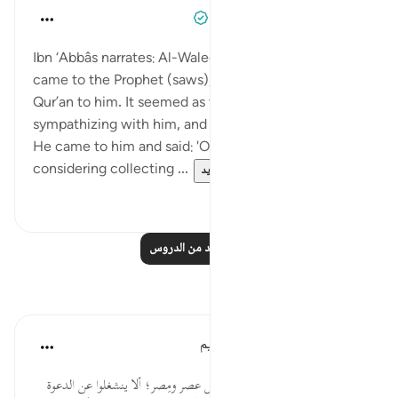
Prophetic Commentary
قبل ٨ سنوات
·
المراجع
آية ١١:٧٤-٣٠
Ibn ‘Abbâs narrates: Al-Waleed b. al-Mugheerah
came to the Prophet (saws), and he recited the
Qur’an to him. It seemed as though he was
sympathizing with him, and that reached Abu Jahl.
He came to him and said: 'O uncle, your people are
considering collecting ...
عرض المزيد
٠
٠
اقرأ المزيد من الدروس
تأملات
الهيئة العالمية لتدبر القرآن الكريم
قبل ٢٩ أسبوعًا
·
المراجع
آية ١١:٧٤
هي دعوة للنبي ﷺ، وللدعاة في كل عصر ومِصر؛ ألا ينشغلوا عن الدعوة