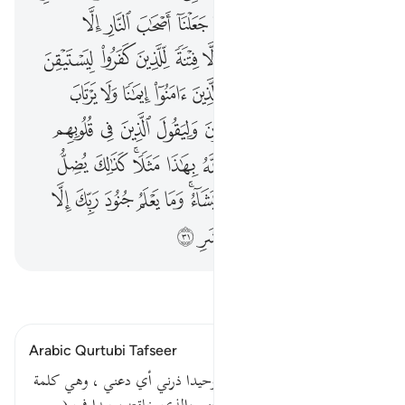
ﱱ
ﱲ
ﱳ
ﱴ
ﱵ
ﱶ
ﱷ
ﱸ
ﱹ
ﱺ
ﱻﱼ
ﱽ
ﱾ
ﱿ
ﲀ
ﲁ
ﲂ
ﲃ
ﲄ
ﲅ
ﲆ
ﲇ
ﲈ
ﲉ
ﲊ
ﲋ
ﲌ
ﲍ
ﲎ
ﲏ
ﲐ
ﲑ
ﲒ
ﲓ
ﲔ
ﲕ
ﲖ
ﲗ
ﲘ
ﲙ
ﲚ
ﲛ
ﲜﲝ
ﲞ
ﲟ
ﲠ
ﲡ
ﲢ
ﲣ
ﲤ
ﲥﲦ
ﲧ
ﲨ
ﲩ
ﲪ
ﲫ
ﲬﲭ
ﲮ
ﲯ
ﲰ
ﲱ
ﲲ
ﲳ
اقرأ التفسير
Arabic Qurtubi Tafseer
قوله تعالى : ذرني ومن خلقت وحيدا ذرني أي دعني ، وهي كلمة