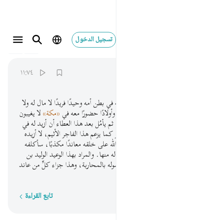
تسجيل الدخول
074
المدثر
74:11
ذرني ومن خلقت وحيدا ١١
١١:٧٤
ﲿ
ﳀ
ﳁ
ﳂ
ﳃ
دعني -أيها الرسول- أنا والذي خلقته في بطن أمه وحيدًا فريدًا لا مال له ولا
ولد، وجعلت له مالا مبسوطًا واسعًا وأولادًا حضورًا معه في
«مكة»
لا يغيبون
عنه، ويسَّرت له سبل العيش تيسيرًا، ثم يأمُل بعد هذا العطاء أن أزيد له في
ماله وولده، وقد كفر بي. ليس الأمر كما يزعم هذا الفاجر الأثيم، لا أزيده
على ذلك؛ إنه كان للقرآن وحجج الله على خلقه معاندًا مكذبًا، سأكلفه
مشقة من العذاب والإرهاق لا راحة له منها. والمراد بهذا الوعيد الوليد بن
المغيرة المعاند للحق المبارز لله ولرسوله بالمحاربة، وهذا جزاء كلِّ من عاند
الحق ونابذه.
تابع القراءة
كلمة بكلمة