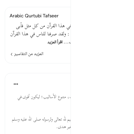
اقرأ التفسير
Arabic Qurtubi Tafseer
قوله تعالى : ولقد صرفنا للناس في هذا القرآن من كل مثل فأبى
أكثر الناس إلا كفورا قوله تعالى : ولقد صرفنا للناس في هذا القرآن
من كل مثل أي وجهنا القول ف…
اقرأ المزيد
المزيد من التفاسير
الدروس
موسوعة الهدايات القرآنية
قبل ٤٠ أسبوعًا
·
المراجع
آية ٨٩:١٧
صَرَّفْنَا... القرآن متعدد الموضوعات، متنوع الأساليب؛ ليكون أقوى في
التأثير والبيان.
فَأَبَى أَكْثَرُ... العبرة بالإيمان والتسليم لله تعالى ولرسوله صلى الله عليه وسلم
، وليس بفعل الكثرة؛ فغالبهم على غير هدى.