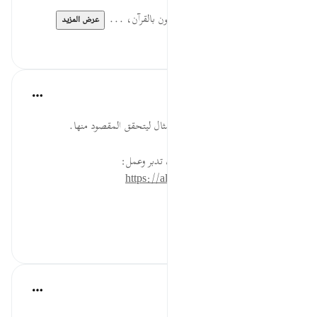
كُفُورًا... الأكثرية من العباد لا يؤمنون بالقرآن، ...
عرض المزيد
٠
٠
القرآن تدبر وعمل
قبل ٤٠ أسبوعًا
·
المراجع
آية ٨٩:١٧
نوَّعَ الله في هذا القرآن المواعظ والأمثال ليتحقق المقصود منها.
* للمزيد عن هذه الآية في مصحف تدبر وعمل:
https://altadabbur.com/#aya=17_89
#توجيهات
٠
٠
القرآن تدبر وعمل
قبل ٤٠ أسبوعًا
·
المراجع
آية ٨٩:١٧