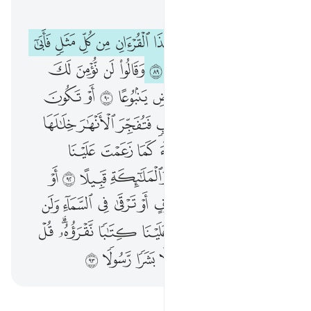
الفصل ١٧, صفحة ٢٩١, جوز ١٥
ولقد صرفنا للناس في هاذا القران من كل مثل فابى اكثر الناس الا كفورا ٨٩ وقالوا لن نومن لك حتى تفجر لنا من الارض ينبوعا ٩٠ او تكون لك جنة من نخيل وعنب فتفجر الانهار خلالها تفجيرا ٩١ او تسقط السماء كما زعمت علينا كسفا او تاتي بالله والملايكة قبيلا ٩٢ او يكون لك بيت من زخرف او ترقى في السماء ولن نومن لرقيك حتى تنزل علينا كتابا نقروه قل سبحان ربي هل كنت الا بشرا رسولا ٩٣
ﱠ
ﱡ
ﱢ
ﱣ
ﱤ
ﱥ
ﱦ
ﱧ
ﱨ
ﱩ
وَلَقَدْ صَرَّفْنَا لِلنَّاسِ فِى هَـٰذَا ٱلْقُرْءَانِ مِن كُلِّ مَثَلٍۢ فَأَبَىٰٓ أَكْثَرُ ٱلنَّاسِ إِلَّا كُفُورًۭا ٨٩ وَقَالُوا۟ لَن نُّؤْمِنَ لَكَ حَتَّىٰ تَفْجُرَ لَنَا مِنَ ٱلْأَرْضِ يَنۢبُوعًا ٩٠ أَوْ تَكُونَ لَكَ جَنَّةٌۭ مِّن نَّخِيلٍۢ وَعِنَبٍۢ فَتُفَجِّرَ ٱلْأَنْهَـٰرَ خِلَـٰلَهَا تَفْجِيرًا ٩١ أَوْ تُسْقِطَ ٱلسَّمَآءَ كَمَا زَعَمْتَ عَلَيْنَا كِسَفًا أَوْ تَأْتِىَ بِٱللَّهِ وَٱلْمَلَـٰٓئِكَةِ قَبِيلًا ٩٢ أَوْ يَكُونَ لَكَ بَيْتٌۭ مِّن زُخْرُفٍ أَوْ تَرْقَىٰ فِى ٱلسَّمَآءِ وَلَن نُّؤْمِنَ لِرُقِيِّكَ حَتَّىٰ تُنَزِّلَ عَلَيْنَا كِتَـٰبًۭا نَّقْرَؤُهُۥ ۗ قُلْ سُبْحَانَ رَبِّى هَلْ كُنتُ إِلَّا بَشَرًۭا رَّسُولًۭا ٩٣
ﱪ
ﱫ
ﱬ
ﱭ
ﱮ
ﱯ
ﱰ
ﱱ
ﱲ
ﱳ
ﱴ
ﱵ
ﱶ
ﱷ
ﱸ
ﱹ
ﱺ
ﱻ
ﱼ
ﱽ
ﱾ
ﱿ
ﲀ
ﲁ
ﲂ
ﲃ
ﲄ
ﲅ
ﲆ
ﲇ
ﲈ
ﲉ
ﲊ
ﲋ
ﲌ
ﲍ
ﲎ
ﲏ
ﲐ
ﲑ
ﲒ
ﲓ
ﲔ
ﲕ
ﲖ
ﲗ
ﲘ
ﲙ
ﲚ
ﲛ
ﲜ
ﲝ
ﲞ
ﲟ
ﲠ
ﲡ
ﲢ
ﲣ
ﲤﲥ
ﲦ
ﲧ
ﲨ
ﲩ
ﲪ
ﲫ
ﲬ
ﲭ
ﲮ