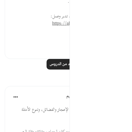
اقرأ مثلًا قرآنيًا، ثم استنبط منه فائدة.
* للمزيد عن هذه الآية في مصحف تدبر وعمل:
https://altadabbur.com/#aya=17_89
#عمل
٠
٠
اقرأ المزيد من الدروس
تأملات
الهيئة العالمية لتدبر القرآن الكريم
قبل ٣٠ أسبوعًا
·
المراجع
آية ٨٩:١٧
* كم في كتاب الله تعالى من ألوان الإعجاز والفضائل، وتنوع الأمثلة
والقصص والدلائل!