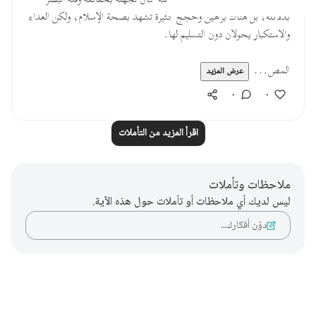
* ليس كلُّ مَن باين الإسلامَ وصَدَّ عنه كان لجهله بحقائقه وقلة البصر
بدلائله، بل هناك براهين وحُجَج كثيرة تشهد بصحة الإسلام، ولكن العداء
والاستكبار يحولان دون التسليم لها.
المص...
عرض المزيد
٠
٠
اقرأ المزيد من التأملات
ملاحظات وتأملات
ليس لديك أي ملاحظات أو تأملات حول هذه الآية.
دوّن أفكارك…