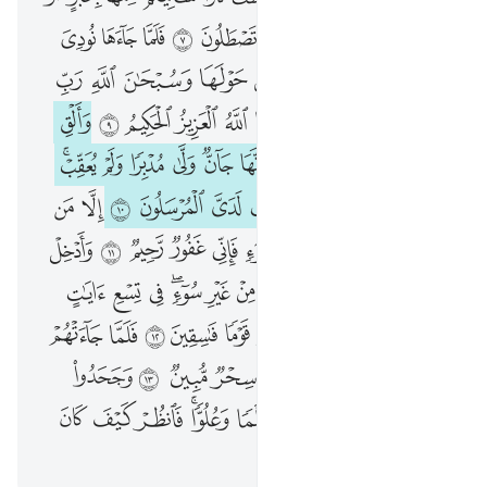
إِذْ قَالَ مُوسَىٰ لِأَهْلِهِۦٓ إِنِّىٓ ءَانَسْتُ نَارًۭا سَـَٔاتِيكُم مِّنْهَا بِخَبَرٍ أَوْ ءَاتِيكُم بِشِهَابٍۢ قَبَسٍۢ لَّعَلَّكُمْ تَصْطَلُونَ ٧ فَلَمَّا جَآءَهَا نُودِىَ أَنۢ بُورِكَ مَن فِى ٱلنَّارِ وَمَنْ حَوْلَهَا وَسُبْحَـٰنَ ٱللَّهِ رَبِّ ٱلْعَـٰلَمِينَ ٨ يَـٰمُوسَىٰٓ إِنَّهُۥٓ أَنَا ٱللَّهُ ٱلْعَزِيزُ ٱلْحَكِيمُ ٩ وَأَلْقِ عَصَاكَ ۚ فَلَمَّا رَءَاهَا تَهْتَزُّ كَأَنَّهَا جَآنٌّۭ وَلَّىٰ مُدْبِرًۭا وَلَمْ يُعَقِّبْ ۚ يَـٰمُوسَىٰ لَا تَخَفْ إِنِّى لَا يَخَافُ لَدَىَّ ٱلْمُرْسَلُونَ ١٠ إِلَّا مَن ظَلَمَ ثُمَّ بَدَّلَ حُسْنًۢا بَعْدَ سُوٓءٍۢ فَإِنِّى غَفُورٌۭ رَّحِيمٌۭ ١١ وَأَدْخِلْ يَدَكَ فِى جَيْبِكَ تَخْرُجْ بَيْضَآءَ مِنْ غَيْرِ سُوٓءٍۢ ۖ فِى تِسْعِ ءَايَـٰتٍ إِلَىٰ فِرْعَوْنَ وَقَوْمِهِۦٓ ۚ إِنَّهُمْ كَانُوا۟ قَوْمًۭا فَـٰسِقِينَ ١٢
ﲀ
ﲁ
ﲂ
ﲃ
ﲄ
ﲅ
ﲆ
ﲇ
ﲈ
ﲉ
ﲊ
ﲋ
ﲌ
ﲍ
ﲎ
ﲏ
ﲐ
ﲑ
ﲒ
ﲓ
ﲔ
ﲕ
ﲖ
ﲗ
ﲘ
ﲙ
ﲚ
ﲛ
ﲜ
ﲝﲞ
ﲟ
ﲠ
ﲡ
ﲢ
ﲣ
ﲤ
ﲥ
ﲦ
ﲧﲨ
ﲩ
ﲪ
ﲫ
ﲬ
ﲭ
ﲮ
ﲯ
ﲰ
ﲱ
ﲲ
ﲳ
ﲴ
ﲵ
ﲶ
ﲷ
ﲸ
ﲹ
ﲺ
ﲻ
ﲼ
ﲽ
ﲾ
ﲿ
ﳀ
ﳁ
ﳂ
ﳃ
ﳄ
ﳅ
ﳆﳇ
ﳈ
ﳉ
ﳊ
ﳋ
ﳌ
ﳍﳎ
ﳏ
ﳐ
ﳑ
ﳒ
ﳓ
ﳔ
ﳕ
ﳖ
ﳗ
ﳘ
ﳙ
ﳚ
ﳛ
ﳜ
ﱁ
ﱂ
ﱃ
ﱄ
ﱅ
ﱆﱇ
ﱈ
ﱉ
ﱊ
ﱋ
ﱌ
ﱍ