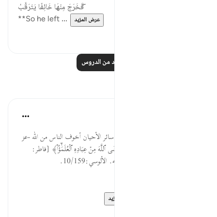
فَخَرَجَ مِنْهَا خَائِفًا يَتَرَقَّبُ ۖ
**So he left ...
عرض المزيد
٢
٣٦
اقرأ المزيد من الدروس
تأملات
القرآن تدبر وعمل
قبل ٤٠ أسبوعًا
·
المراجع
آية ١٠:٢٧
والتقييد بــ(لدي) لأن المرسلين في سائر الأحيان أخوف الناس من الله -عز
وجل-؛ فقد قال تعالى: ﴿إِنَّمَا يَخۡشَى ٱللَّهَ مِنۡ عِبَادِهِ ٱلۡعُلَمَٰٓؤُاْ﴾ [فاطر:
28]، ولا أعلم منهم بالله تعالى شأنه. الألوسي:10/159.
السؤال: ما سر التقييد بِـ (لديَّ)؟
* يمكنك وضع إجا...
عرض المزيد
٠
٠