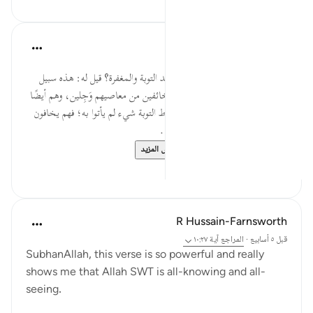
القرآن تدبر وعمل
قبل ٤٠ أسبوعًا
·
المراجع
آية ١٠:٢٧-١١
فإن قال قائل: فما معنى الخوف بعد التوبة والمغفرة؟ قيل له: هذه سبيل
العلماء بالله -عز وجل-؛ أن يكونوا خائفين من معاصيهم وَجِلين، وهم أيضًا
لا يأمنون أن يكون قد بقي من أشراط التوبة شيء لم يأتوا به؛ فهم يخافون
من المطالبة به. القرطبي:16/330.
السؤال: لماذا يخاف ال...
عرض المزيد
٠
٠
R Hussain-Farnsworth
قبل ٥ أسابيع
·
المراجع
آية ١٠:٢٧
SubhanAllah, this verse is so powerful and really
shows me that Allah SWT is all-knowing and all-
seeing.