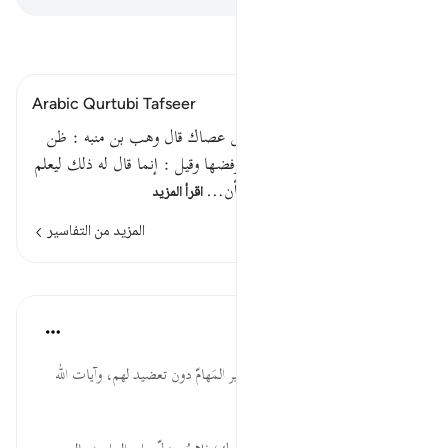
اقرأ التفسير
Arabic Qurtubi Tafseer
[ ص: 150 ] قوله تعالى : وألق عصاك قال وهب بن منبه : ظن
موسى أن الله أمره أن يرفضها فرفضها وقيل : إنما قال له ذلك ليعلم
موسى أن المكلم له هو الله ، وأن…
اقرأ المزيد
المزيد من التفاسير
الدروس
موسوعة الهدايات القرآنية
قبل ٤٠ أسبوعًا
·
المراجع
آية ١٠:٢٧
عَصَاكَ... عدم تكليف العباد بعسير المَهامّ دون تعضيد لهم، وآيات الله
تعالى متجلّية في مألوف المتاع.