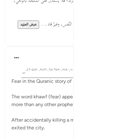
كَأَنَّهَا جَانٌّ... إقامة الحجّة بالمشترك؛ فلا يُستدلّ على الملحد بالوحي،
ولا على القرآنيِّ بالأحاديث.
مُدْبِرًا... الخوف الجبلّيّ مغروز في النّفس، وغيرُ قاد...
عرض المزيد
٠
٠
Ammar AlShukry
قبل ٥ سنوات
·
آية ٣١:٢٨، ٢٥:٢٨، ٣٣:٢٨، ٢١:٢٨، ١٠:٢٧، ٢١:٢٠، ٦٧:٢٠-٦٨، ٢١:٢٦، ٤٥:٢٠-٤٦،
المراجع
٦١:٢٦-٦٢
Fear in the Quranic story of Moses
The word khawf (fear) appears in the story of Moses
more than any other prophet in the Quran.
After accidentally killing a man, he was in fear as he
exited the city.