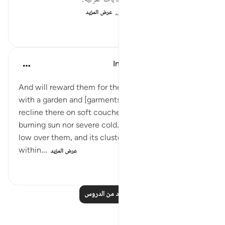
لقراءة المزيد اذهب إلى موسوعة الهدايات القرآنية:
https://hidayaaencyc.net...
عرض المزيد
٥٥
٠
٠
In the Shade of the Quran
قبل ٣٢ أسبوعًا
·
المراجع
آية ١٢:٧٦-١٤
And will reward them for their patience in adversity
with a garden and [garments of] silk. They will
recline there on soft couches, feeling neither
burning sun nor severe cold. Its shades will come
low over them, and its clusters of fruit will hang low,
within...
عرض المزيد
١٩١
٠
٠
اقرأ المزيد من الدروس
تأملات