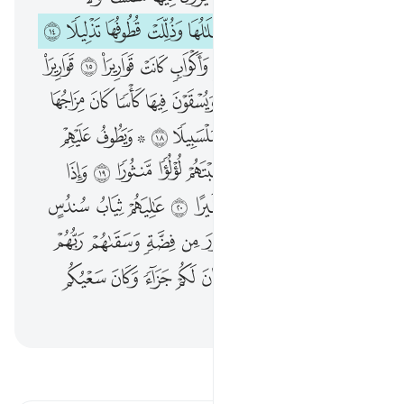
مُّتَّكِـِٔينَ فِيهَا عَلَى ٱلْأَرَآئِكِ ۖ لَا يَرَوْنَ فِيهَا شَمْسًۭا وَلَا زَمْهَرِيرًۭا ١٣ وَدَانِيَةً عَلَيْهِمْ ظِلَـٰلُهَا وَذُلِّلَتْ قُطُوفُهَا تَذْلِيلًۭا ١٤ وَيُطَافُ عَلَيْهِم بِـَٔانِيَةٍۢ مِّن فِضَّةٍۢ وَأَكْوَابٍۢ كَانَتْ قَوَارِيرَا۠ ١٥ قَوَارِيرَا۟ مِن فِضَّةٍۢ قَدَّرُوهَا تَقْدِيرًۭا ١٦ وَيُسْقَوْنَ فِيهَا كَأْسًۭا كَانَ مِزَاجُهَا زَنجَبِيلًا ١٧ عَيْنًۭا فِيهَا تُسَمَّىٰ سَلْسَبِيلًۭا ١٨ ۞ وَيَطُوفُ عَلَيْهِمْ وِلْدَٰنٌۭ مُّخَلَّدُونَ إِذَا رَأَيْتَهُمْ حَسِبْتَهُمْ لُؤْلُؤًۭا مَّنثُورًۭا ١٩ وَإِذَا رَأَيْتَ ثَمَّ رَأَيْتَ نَعِيمًۭا وَمُلْكًۭا كَبِيرًا ٢٠ عَـٰلِيَهُمْ ثِيَابُ سُندُسٍ خُضْرٌۭ وَإِسْتَبْرَقٌۭ ۖ وَحُلُّوٓا۟ أَسَاوِرَ مِن فِضَّةٍۢ وَسَقَىٰهُمْ رَبُّهُمْ شَرَابًۭا طَهُورًا ٢١ إِنَّ هَـٰذَا كَانَ لَكُمْ جَزَآءًۭ وَكَانَ سَعْيُكُم مَّشْكُورًا ٢٢
ﲅ
ﲆ
ﲇ
ﲈ
ﲉ
ﲊ
ﲋ
ﲌ
ﲍ
ﲎ
ﲏ
ﲐ
ﲑ
ﲒ
ﲓ
ﲔ
ﲕ
ﲖ
ﲗ
ﲘ
ﲙ
ﲚ
ﲛ
ﲜ
ﲝ
ﲞ
ﲟ
ﲠ
ﲡ
ﲢ
ﲣ
ﲤ
ﲥ
ﲦ
ﲧ
ﲨ
ﲩ ﲪ
ﲫ
ﲬ
ﲭ
ﲮ
ﲯ
ﲰ
ﲱ
ﲲ
ﲳ
ﲴ
ﲵ
ﲶ
ﲷ
ﲸ
ﲹ
ﲺ
ﲻ
ﲼ
ﲽ
ﲾ
ﲿ
ﳀﳁ
ﳂ
ﳃ
ﳄ
ﳅ
ﳆ
ﳇ
ﳈ
ﳉ
ﳊ
ﳋ
ﳌ
ﳍ
ﳎ
ﳏ
ﳐ
ﳑ
ﳒ
ﳓ
اقرأ التفسير