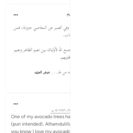
الهيئة العالمية لتدبر القرآن الكريم
قبل ٣٠ أسبوعًا
·
المراجع
آية ١١:٧٦-١٤
* في الصبر على الطاعات خشونة، وفي الصبر عن المعاصي حزونة، فمن
صبر كافأه الله بلين العيش وناعم الثياب.
* إذا سُرَّ القلب استنار الوجه، وقد جمع الله لأوليائه بين نعيم الظاهر ونعيم
الباطن؛ بأن نضَّر وجوههم، وأسعد قلوبهم.
* من خاف الله في الدنيا وأخذ أُهبته من ط...
عرض المزيد
-
٠
٠
Ilham Amin
قبل ٢٠ أسبوعًا
·
المراجع
آية ٤:٩٠، ٢٢:٦٩-٢٣، ١٢:٧٦-١٤
One of my avocado trees has fruited quite fruitfully
(pun intended). Alhamdulillah. And if you know me,
you know I love my avocados, so I am already