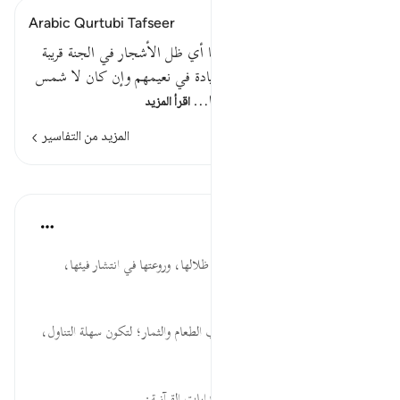
Arabic Qurtubi Tafseer
قوله تعالى : ودانية عليهم ظلالها أي ظل الأشجار في الجنة قريبة
من الأبرار ، فهي مظلة عليهم زيادة في نعيمهم وإن كان لا شمس
ولا قمر ثم ; كما أن أمشاطهم ا…
اقرأ المزيد
المزيد من التفاسير
الدروس
موسوعة الهدايات القرآنية
قبل ٤٠ أسبوعًا
·
المراجع
آية ١٤:٧٦
وَدَانِيَةً... جمال البساتين في كثرة ظلالها، وروعتها في انتشار فيئها،
واستفادة داخليها منها.
وَذُلِّلَتْ... من كرامة الضيف تقريب الطعام والثمار؛ لتكون سهلة التناول،
حاضرة إذا مدّ يديه.