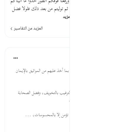
قوله تعالى : وإذ أخذنا ميثاقكم ورفعنا فوقكم الطور خذوا ما آتيناكم
بقوة واذكروا ما فيه لعلكم تتقون ثم توليتم من بعد ذلك فلولا فضل
الله عليكم ورحمته لكن…
اقرأ المزيد
المزيد من التفاسير
الدروس
موسوعة الهدايات القرآنية
قبل ٤٠ أسبوعًا
·
المراجع
آية ٦٣:٢
أَخَذْنَا... دعوة أهل الكتاب للعمل بما أخذ عليهم من المواثيق بالإيمان
بالله تعالى وحده واتباع رسله.
وَرَفَعْنَا... إثبات المعجزة، وجمع الترغيب بالتخويف، وفضل الصحابة
حيث بادروا بالإيمان دون عقوبات.
الطُّورَ... ذم الطبيعة المادية التي لا تؤمن إلا بالمحسوسات، ...
عرض المزيد