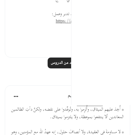
* للمزيد عن هذه الآية في مصحف تدبر وعمل:
https://altadabbur.com/#aya=2_63
#عمل
٠
٠
اقرأ المزيد من الدروس
تأملات
الهيئة العالمية لتدبر القرآن الكريم
قبل ٣٠ أسبوعًا
·
المراجع
آية ٦٣:٢
* أُخِذ عليهم الميثاق، وأُلزِموا به، وتُوعِّدوا على نقضه، ولكنَّ دأبَ الظالمين
المعاندين ألا ينتفعوا بموعظة، ولا يلتزموا بميثاق.
* لا مساومةَ في العقيدة، ولا أنصافَ حلول، إنه عهدُ الله مع المؤمنين، وهو