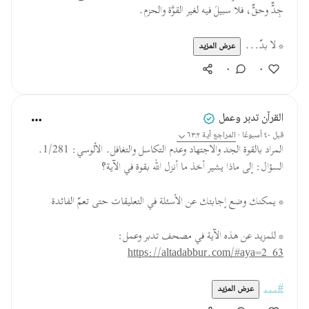
جِدٌّ وحقٌّ، فلا سبيلَ فيه لغير القوَّة والحزم.
* لا بدّ...
عرض المزيد
٠
٠
القرآن تدبر وعمل
قبل ٤٠ أسبوعًا
·
المراجع
آية ٦٣:٢
المراد بالقوة الجد والاجتهاد وعدم التكاسل والتغافل. الألوسي: 1/281.
السؤال: إلى ماذا يشير أخذ ما أنزل الله بقوة في الآية؟
* يمكنك وضع إجابتك عن الأسئلة في التعليقات حتى تعمّ الفائدة
* للمزيد عن هذه الآية في مصحف تدبر وعمل:
https://altadabbur.com/#aya=2_63
#...
عرض المزيد