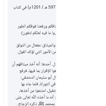
إجابة
قال الإمام ابن الجوزي (ت. 597 هـ / 1201م) في كتاب
زاد المسير:
قوله تعالى: ﴿وإذ أخذنا ميثاقكم ورفعنا فوقكم الطور
خذوا ما آتيناكم بقوة واذكروا ما فيه لعلكم تتقون﴾
الخطاب بهذه الآية لليهود. والميثاق: مفعال من التوثق
بيمين أو عهد أو نحو ذلك من الأمور التي تؤكد القول.
وفي هذا الميثاق ثلاثة أقوال. أحدها: أنه أخذ ميثاقهم أن
يعملوا بما في التوراة، فكرهوا الإقرار بما فيها، فرفع
عليهم الجبل، قاله مقاتل. قال أبو سليمان الدمشقي:
أعطوا ﷲ عهدا ليعملن بما في التوراة، فلما جاء بها
موسى قرءوا ما فيها من التثقيل، امتنعوا من أخذها،
فرفع الطور عليهم. والثاني: أنه ما أخذه ﷲ تعالى على
الرسل وتابعيهم من الإيمان بمحمد ﷺ، ذكره الزجاج.