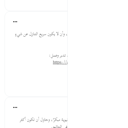
٠
٠
القرآن تدبر وعمل
قبل ٤٠ أسبوعًا
·
المراجع
آية ٦٣:٢
على المسلم أن يتمسك بدينه بقوة، وأن لا يكون سريع التنازل عن شيءٍ
منه أمام الأحداث والمصائب.
* للمزيد عن هذه الآية في مصحف تدبر وعمل:
https://altadabbur.com/#aya=2_63
#توجيهات
٠
٠
القرآن تدبر وعمل
قبل ٤٠ أسبوعًا
·
المراجع
آية ٦٣:٢
اخرج اليوم إلى أعمالك الدينية والدنيوية مبكرًا، وحاول أن تكون أكثر
جدية، وأعلى همةً، ثم تأمل الفرق في النتائج.