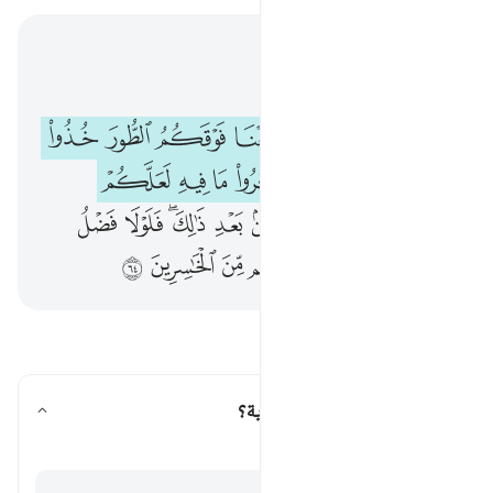
اقرأ في السياق
الفصل ٢, صفحة ١٠, جوز ١
واذ اخذنا ميثاقكم ورفعنا فوقكم الطور خذوا ما اتيناكم بقوة واذكروا ما فيه لعلكم تتقون ٦٣ ثم توليتم من بعد ذالك فلولا فضل الله عليكم و
ﱚ
ﱛ
ﱜ
ﱝ
ﱞ
ﱟ
ﱠ
وَإِذْ أَخَذْنَا مِيثَـٰقَكُمْ وَرَفَعْنَا فَوْقَكُمُ ٱلطُّورَ خُذُوا۟ مَآ ءَاتَيْنَـٰكُم بِقُوَّةٍۢ وَٱذْكُرُوا۟ مَا فِيهِ لَعَلَّكُمْ تَتَّقُونَ ٦٣ ثُمَّ تَوَلَّيْتُم مِّنۢ بَعْدِ ذَٰلِكَ ۖ فَلَوْلَا فَضْلُ ٱللَّهِ عَلَيْ
ﱡ
ﱢ
ﱣ
ﱤ
ﱥ
ﱦ
ﱧ
ﱨ
ﱩ
ﱪ
ﱫ
ﱬ
ﱭ
ﱮﱯ
ﱰ
ﱱ
ﱲ
ﱳ
ﱴ
ﱵ
ﱶ
ﱷ
ﱸ
اقرأ الأسئلة والأجوبة
ما المراد بالميثاق في هذه الآية؟
تبديل الإجابة لـ ما المراد بالميثاق في هذ
تفسير