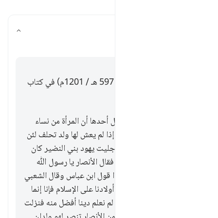
اقرأ الأسئلة والأجوبة
ما هو سبب نزول هذه الآية؟
تبديل الإجابة لـ ما هو سبب نزول هذه ال
تفسير
إجابة
قال الإمام ابن الجوزي (ت. 597 هـ / 1201م) في كتاب
زاد المسير:
في سبب نزولها أربعة أقوال أحدها أن المرأة من نساء
الأنصار كانت في الجاهلية إذا لم يعش لها ولد تحلف لئن
عاش لها ولد لتهودنه فلما أجليت يهود بني النضير كان
فيهم ناس من أبناء الأنصار فقال الأنصار يا رسول ﷲ
أبناؤنا فنزلت هذه الآية هذا قول ابن عباس وقال الشعبي
قالت الأنصار وﷲ لنكرهن أولادنا على الإسلام فإنا إنما
جعلناهم في دين اليهود إذ لم نعلم دينا أفضل منه فنزلت
هذه الآية والثاني أن رجلا من الأنصار تنصر لهو ولدان