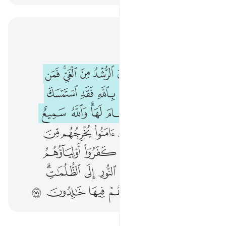
اقرأ في السياق
الفصل ٢, صفحة ٤٢, جوز ٣
لا اكراه في الدين قد تبين الرشد من الغي فمن يكفر بالطاغوت ويومن بالله فقد استمسك بالعروة الوثقى لا انفصام لها والله سميع عليم ٢٥٦ الله ولي الذين امنوا يخ
ﳎ
ﳏ
ﳐ
ﳑﳒ
ﳓ
ﳔ
ﳕ
ﳖ
ﳗﳘ
ﳙ
لَآ إِكْرَاهَ فِى ٱلدِّينِ ۖ قَد تَّبَيَّنَ ٱلرُّشْدُ مِنَ ٱلْغَىِّ ۚ فَمَن يَكْفُرْ بِٱلطَّـٰغُوتِ وَيُؤْمِنۢ بِٱللَّهِ فَقَدِ ٱسْتَمْسَكَ بِٱلْعُرْوَةِ ٱلْوُثْقَىٰ لَا ٱنفِصَامَ لَهَا ۗ وَٱللَّهُ سَمِيعٌ عَلِيمٌ ٢٥٦ ٱللَّهُ وَلِىُّ ٱلَّذِينَ ءَامَنُوا۟
ﳚ
ﳛ
ﳜ
ﳝ
ﳞ
ﳟ
ﳠ
ﳡ
ﳢ
ﳣ
ﳤﳥ
ﳦ
ﳧ
ﳨ
ﳩ
ﱁ
ﱂ
ﱃ
ﱄ
ﱅ
ﱆ
ﱇ
ﱈ
ﱉﱊ
ﱋ
ﱌ
ﱍ
ﱎ
ﱏ
ﱐ
ﱑ
ﱒ
ﱓﱔ
ﱕ
ﱖ
ﱗﱘ
ﱙ
ﱚ
ﱛ
ﱜ