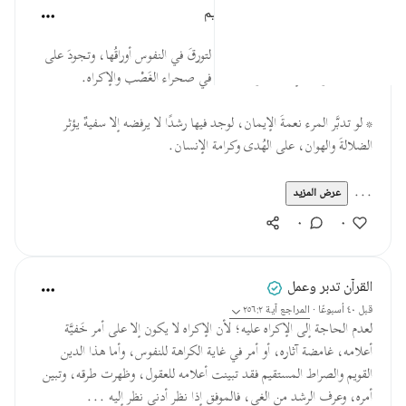
الهيئة العالمية لتدبر القرآن الكريم
قبل ٢٩ أسبوعًا
·
المراجع
آية ٢٥٦:٢
* لا بدَّ للعقيدة من اقتناعٍ واعتناق؛ لتورقَ في النفوس أوراقُها، وتجودَ على
الحياة بثمَراتها، إنها شجرةٌ لا تنبُت في صحراء الغَصْب والإكراه.
* لو تدبَّر المرء نعمةَ الإيمان، لوجد فيها رشدًا لا يرفضه إلا سفيهٌ يؤثر
الضلالةَ والهوان، على الهُدى وكرامة الإنسان.
...
عرض المزيد
٠
٠
القرآن تدبر وعمل
قبل ٤٠ أسبوعًا
·
المراجع
آية ٢٥٦:٢
لعدم الحاجة إلى الإكراه عليه؛ لأن الإكراه لا يكون إلا على أمر خَفيَّة
أعلامه، غامضة آثاره، أو أمر في غاية الكراهة للنفوس، وأما هذا الدين
القويم والصراط المستقيم فقد تبينت أعلامه للعقول، وظهرت طرقه، وتبين
أمره، وعرف الرشد من الغي، فالموفق إذا نظر أدنى نظر إليه ...