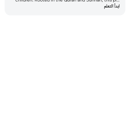
children. Rooted in the Quran and Sunnah, this pl…
ابدأ التعلم
Notes
placeholders
close