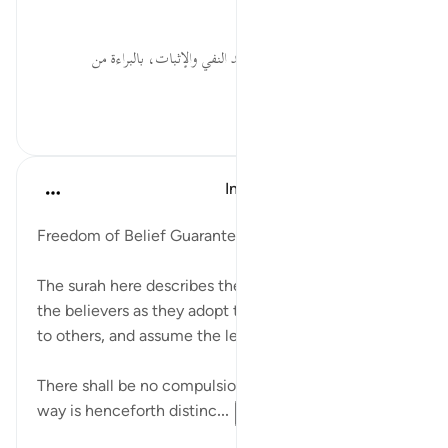
وموافقته للعقل والفطرة.
بِالطَّاغُوتِ... تحقيق ركني التوحيد النفي والإثبات، بالبراءة من
المعب...
عرض المزيد
٠
٠
In the Shade of the Quran
قبل ٣١ أسبوعًا
·
المراجع
آية ٢٥٦:٢
Freedom of Belief Guaranteed
The surah here describes the proper behaviour of
the believers as they adopt this faith and pass it on
to others, and assume the leadership of mankind.
There shall be no compulsion in religion. The right
way is henceforth distinc...
عرض المزيد
٠
٠