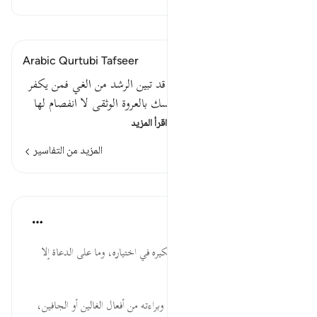
اقرأ التفسير
Arabic Qurtubi Tafseer
قوله تعالى : لا إكراه في الدين قد تبين الرشد من الغي فمن يكفر
بالطاغوت ويؤمن بالله فقد استمسك بالعروة الوثقى لا انفصام لها
والله سميع عليمقوله تعالى :…
اقرأ المزيد
المزيد من التفاسير
الدروس
موسوعة الهدايات القرآنية
قبل ٤٠ أسبوعًا
·
المراجع
آية ٢٥٦:٢
لاَ إِكْرَاهَ... اعتبار إرادة الإنسان وتفكيره في اختياره، وما على الدعاة إلا
مهمة البلاغ.
قَد تَّبَيَّنَ... وضوح أحكام الإسلام، وبراءته من أفعال الغالين أو الجافين،