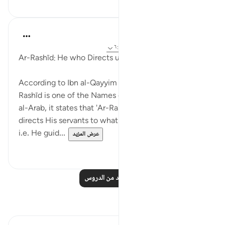
J Yousef
قبل ٤ سنوات
·
المراجع
آية ٨٧:١١، ٢٥٦:٢، ٦:١
Ar-Rashīd: He who Directs us to the Right Path
According to Ibn al-Qayyim and al-Ghazali, ar-
Rashīd is one of the Names of Allah (swt). In Lisan
al-Arab, it states that 'Ar-Rashīd is the one who
directs His servants to what is beneficial for them
i.e. He guid...
عرض المزيد
٣
٢١
اقرأ المزيد من الدروس
تأملات