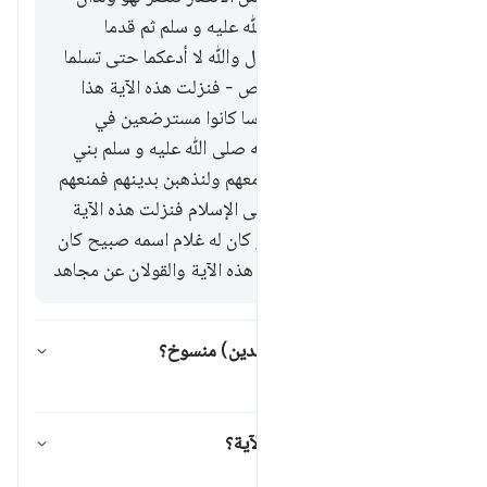
قبل أن يبعث النبي صلى ﷲ عليه و سلم ثم قدما
المدينة فلزمهما أبوهما وقال وﷲ لا أدعكما حتى تسلما
فأبيا فاختصموا إلى النبي ص - فنزلت هذه الآية هذا
قول مسروق والثالث أن ناسا كانوا مسترضعين في
اليهود فلما أجلى رسول ﷲ صلى ﷲ عليه و سلم بني
النضير قالوا وﷲ ليذهبن معهم ولنذهبن بدينهم فمنعهم
أهلوهم وأرادوا إكراهمم على الإسلام فنزلت هذه الآية
والرابع أن رجلا من الانصار كان له غلام اسمه صبيح كان
يكرهه على الإسلام فنزلت هذه الآية والقولان عن مجاهد
هل قوله تعالى (لا إكراه في الدين) منسوخ؟
تبديل الإجابة لـ هل قوله تعالى (لا إكرا
تفسير
ما المراد بالطاغوت في هذه الآية؟
تبديل الإجابة لـ ما المراد بالطاغوت في ه
تفسير