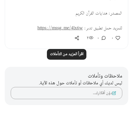
المصدر: هدايات القرآن الكريم
للمزيد حمل تطبيق تدبر:
https://mssg.me/4lx6w
٢
٠
٠
اقرأ المزيد من التأملات
ملاحظات وتأملات
ليس لديك أي ملاحظات أو تأملات حول هذه الآية.
دوّن أفكارك…