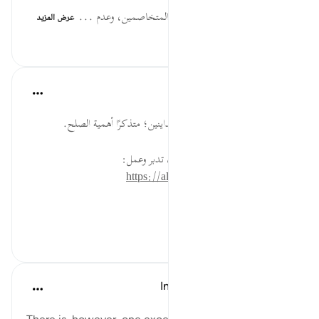
فَلاَ إِثْمَ... الحث على الصلح بين المتخاصمين، وعدم ...
عرض المزيد
٩٢
٠
٠
القرآن تدبر وعمل
قبل ٤٠ أسبوعًا
·
المراجع
آية ١٨٢:٢
أصلح اليوم بين متخاصمين، أو متداينين؛ متذكرًا أهمية الصلح.
* للمزيد عن هذه الآية في مصحف تدبر وعمل:
https://altadabbur.com/#aya=2_182
#عمل
٣٦
٠
٠
In the Shade of the Quran
قبل ٣١ أسبوعًا
·
المراجع
آية ١٨٢:٢