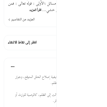
عليه إن الله غفور رحيمفيه ست مسائل :الأولى : قوله تعالى : فمن
خاف من شرط ، وخاف بمعنى خشي…
اقرأ المزيد
المزيد من التفاسير
اطلع على القراءات
هذه الآية 1 التقاطعات
انظر إلى نقاط الالتقاء
الدروس
موسوعة الهدايات القرآنية
قبل ٤٠ أسبوعًا
·
المراجع
آية ١٨٢:٢
خَافَ... من وسائل التربية تعليم كيفية إصلاح الخلل المتوقع، وجواز
العمل بالظن الغالب، والحذر من الظلم.
جَنَفًا... جواز إصلاح الوصية إذا مالت إلى الظلم، كالوصية للوارث أو
بأكثر من الثلث، وأهمية تغيير المنكر.