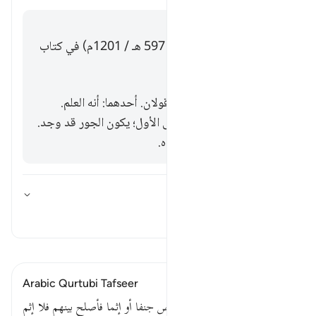
إجابة
قال الإمام ابن الجوزي (ت. 597 هـ / 1201م) في كتاب
زاد المسير:
وفي المراد بالخوف هاهنا قولان. أحدهما: أنه العلم.
والثاني: نفس الخوف. فعلى الأول؛ يكون الجور قد وجد.
وعلى الثاني: يخشى وجوده.
ما توجيه هذه الآية؟
تبديل الإجابة لـ ما توجيه هذه الآية؟
تفسير
اقرأ التفسير
Arabic Qurtubi Tafseer
قوله تعالى : فمن خاف من موص جنفا أو إثما فأصلح بينهم فلا إثم