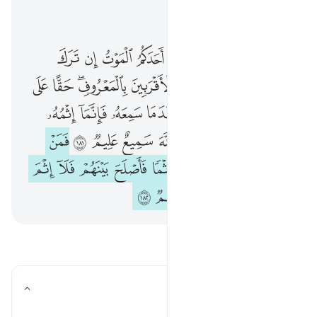
اقرأ في السياق
الفصل ٢, صفحة ٢٨, جوز ٢
كتب عليكم اذا حضر احدكم الموت ان ترك خيرا الوصية للوالدين والاقربين بالمعروف حقا على المتقين ١٨٠ فمن بدله بعدما سمعه فانما اثمه على الذين يبدلونه ان الله سميع عليم ١٨١ فمن خاف 
ﲬ
ﲭ
ﲮ
ﲯ
ﲰ
ﲱ
ﲲ
ﲳ
كُتِبَ عَلَيْكُمْ إِذَا حَضَرَ أَحَدَكُمُ ٱلْمَوْتُ إِن تَرَكَ خَيْرًا ٱلْوَصِيَّةُ لِلْوَٰلِدَيْنِ وَٱلْأَقْرَبِينَ بِٱلْمَعْرُوفِ ۖ حَقًّا عَلَى ٱلْمُتَّقِينَ ١٨٠ فَمَنۢ بَدَّلَهُۥ بَعْدَ مَا سَمِعَهُۥ فَإِنَّمَآ إِثْمُهُۥ عَلَى ٱلَّذِينَ يُبَدِّلُونَهُۥٓ ۚ إِنَّ ٱللَّهَ سَمِيعٌ عَلِيمٌۭ ١٨١ فَمَنْ خَ
ﲴ
ﲵ
ﲶ
ﲷ
ﲸﲹ
ﲺ
ﲻ
ﲼ
ﲽ
ﲾ
ﲿ
ﳀﳁ
ﳂ
ﳃ
ﳄ
ﳅ
ﳆ
ﳇﳈ
ﳉ
ﳊ
ﳋ
ﳌ
ﳍ
ﱁ
ﱂ
ﱃ
ﱄ
ﱅ
ﱆ
ﱇ
ﱈ
ﱉ
ﱊ
ﱋ
ﱌﱍ
ﱎ
ﱏ
ﱐ
ﱑ
ﱒ
اقرأ الأسئلة والأجوبة
ما المراد بـ "الخوف" هنا؟
تبديل الإجابة لـ ما المراد بـ "الخوف" هنا؟
تفسير