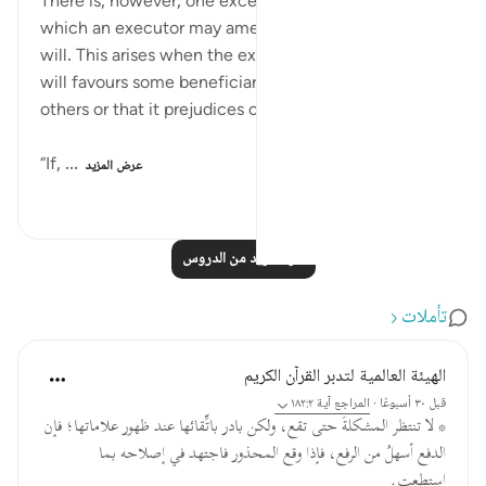
There is, however, one exceptional situation in
which an executor may amend the contents of a
will. This arises when the executor realizes that the
will favours some beneficiaries at the expense of
others or that it prejudices one or more of the heirs.
“If, ...
عرض المزيد
٣١٠
٠
٢
اقرأ المزيد من الدروس
تأملات
الهيئة العالمية لتدبر القرآن الكريم
قبل ٣٠ أسبوعًا
·
المراجع
آية ١٨٢:٢
* لا تنتظر المشكلةَ حتى تقع، ولكن بادر باتِّقائها عند ظهور علاماتها؛ فإن
الدفع أسهلُ من الرفع، فإذا وقع المحذور فاجتهد في إصلاحه بما
استطعت.