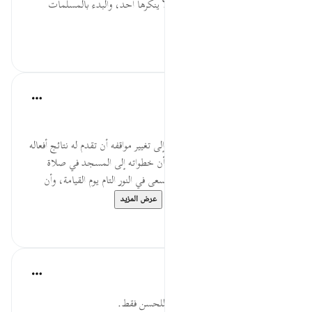
نُّطْفَةٍ... تقرير حقيقة النشأة التي لا ينكرها أحد، والبدء بالمسلمات
المشاهدة من أ...
عرض المزيد
٠
٠
Salah Soltan
قبل ٨ سنوات
·
المراجع
آية ١:١٨-١١٠
منهجية ربط الأسباب بالنتائج.
من أهم وسائل التربية ودفع الإنسان إلى تغيير مواقفه أن تقدم له نتائج أفعاله
خيرا أو شرا، فالإنسان الذي يعرف أن خطواته إلى المسجد في صلاة
الفجر سبب لنتيجة كبرى وهو أن يسعى في النور التام يوم القيامة، وأن
الصدقة سبب للبركة في الدنيا ...
عرض المزيد
٠
٠
Salah Soltan
قبل ٨ سنوات
·
المراجع
آية ١:١٨-١١٠
منهجية الارتقاء إلى الأحسن وليس للحسن فقط.