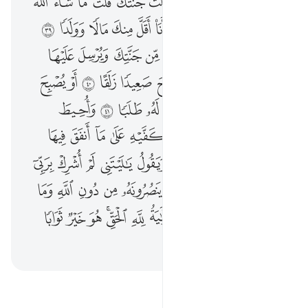
ﱲ
ﱳ
ﱴ
ﱵ
ﱶ
ﱷ
ﱸ
ﱹ
ﱺ
ﱻ
ﱼ
ﱽ
ﱾ
ﱿ
ﲀﲁ
ﲂ
ﲃ
ﲄ
ﲅ
ﲆ
ﲇ
ﲈ
ﲉ
ﲊ
ﲋ
ﲌ
ﲍ
ﲎ
ﲏ
ﲐ
ﲑ
ﲒ
ﲓ
ﲔ
ﲕ
ﲖ
ﲗ
ﲘ
ﲙ
ﲚ
ﲛ
ﲜ
ﲝ
ﲞ
ﲟ
ﲠ
ﲡ
ﲢ
ﲣ
ﲤ
ﲥ
ﲦ
ﲧ
ﲨ
ﲩ
ﲪ
ﲫ
ﲬ
ﲭ
ﲮ
ﲯ
ﲰ
ﲱ
ﲲ
ﲳ
ﲴ
ﲵ
ﲶ
ﲷ
ﲸ
ﲹ
ﲺ
ﲻ
ﲼ
ﲽ
ﲾ
ﲿ
ﳀ
ﳁ
ﳂ
ﳃ
ﳄ
ﳅ
ﳆﳇ
ﳈ
ﳉ
ﳊ
ﳋ
ﳌ
ﳍ
اقرأ التفسير