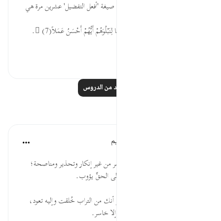
لقد شدني في هذه السورة استعمال صيغة 'أفعل التفضيل' عشرين مرة هي
على الترتيب مايلي : -
•  إِنَّا جَعَلْنَا مَا عَلَى الْأَرْضِ زِينَةً لَّهَا لِنَبْلُوَهُمْ أَيُّهُمْ أَحْسَنُ عَمَلاً (7).
•  ثُمَّ بَعَثْنَاهُ...
عرض المزيد
٠
١
اقرأ المزيد من الدروس
تأملات
الهيئة العالمية لتدبر القرآن الكريم
قبل ٢٩ أسبوعًا
·
المراجع
آية ٣٥:١٨-٣٧
* لا ينبغي أن يُترك من يجاهر بالكفر من غير إنكار وتحذير ومناصحة؛
معذرةً إلى الله، ورجاء أن يتوب، وإلى الحقِّ يؤوب.
* مهما بلغتَ من ثراء وجاه، فتذكر أنك من التراب خُلقت وإليه تعود،
فاخلع عنك ثوب الكبر، فما ارتداه إلا خاسر.