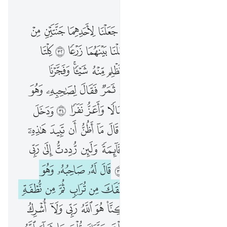
الفصل ١٨, صفحة ٢٩٨, جوز ١٥
۞ واضرب لهم مثلا رجلين جعلنا لاحدهما جنتين من اعناب وحففناهما بنخل وجعلنا بينهما زرعا ٣٢ كلتا الجنتين اتت اكلها ولم تظلم منه شييا وفجرنا خلالهما نهرا ٣٣ وكان له ثمر فقال لصاحبه وهو يحاوره انا اكثر منك مالا واعز نفرا ٣٤ ودخل جنته وهو ظالم لنفسه قال ما اظن ان تبيد هاذه ابدا ٣٥ وما اظن الساعة قايمة ولين رددت الى ربي لاجدن خيرا منها منقلبا ٣٦ قال له صاحبه وهو يحاوره اكفرت بالذي خلقك من تراب ثم من نطفة ثم سواك رجلا ٣٧ لاكنا هو الله ربي ولا اشرك بربي احدا ٣٨ ولولا اذ دخلت جنتك قلت ما شاء الله لا قوة الا بالله ان ترن انا اقل منك مالا وولدا ٣٩ فعسى ربي ان يوتين خيرا من جنتك ويرسل عليها حسبانا من السماء فتصبح صعيدا زلقا ٤٠ او يصبح ماوها غورا فلن تستطيع له طلبا ٤١ وا
ﲮ ﲯ
ﲰ
ﲱ
ﲲ
ﲳ
ﲴ
ﲵ
ﲶ
۞ وَٱضْرِبْ لَهُم مَّثَلًۭا رَّجُلَيْنِ جَعَلْنَا لِأَحَدِهِمَا جَنَّتَيْنِ مِنْ أَعْنَـٰبٍۢ وَحَفَفْنَـٰهُمَا بِنَخْلٍۢ وَجَعَلْنَا بَيْنَهُمَا زَرْعًۭا ٣٢ كِلْتَا ٱلْجَنَّتَيْنِ ءَاتَتْ أُكُلَهَا وَلَمْ تَظْلِم مِّنْهُ شَيْـًۭٔا ۚ وَفَجَّرْنَا خِلَـٰلَهُمَا نَهَرًۭا ٣٣ وَكَانَ لَهُۥ ثَمَرٌۭ فَقَالَ لِصَـٰحِبِهِۦ وَهُوَ يُحَاوِرُهُۥٓ أَنَا۠ أَكْثَرُ مِنكَ مَالًۭا وَأَعَزُّ نَفَرًۭا ٣٤ وَدَخَلَ جَنَّتَهُۥ وَهُوَ ظَالِمٌۭ لِّنَفْسِهِۦ قَالَ مَآ أَظُنُّ أَن تَبِيدَ هَـٰذِهِۦٓ أَبَدًۭا ٣٥ وَمَآ أَظُنُّ ٱلسَّاعَةَ قَآئِمَةًۭ وَلَئِن رُّدِدتُّ إِلَىٰ رَبِّى لَأَجِدَنَّ خَيْرًۭا مِّنْهَا مُنقَلَبًۭا ٣٦ قَالَ لَهُۥ صَاحِبُهُۥ وَهُوَ يُحَاوِرُهُۥٓ أَكَفَرْتَ بِٱلَّذِى خَلَقَكَ مِن تُرَابٍۢ ثُمَّ مِن نُّطْفَةٍۢ ثُمَّ سَوَّىٰكَ رَجُلًۭا ٣٧ لَّـٰكِنَّا۠ هُوَ ٱللَّهُ رَبِّى وَلَآ أُشْرِكُ بِرَبِّىٓ أَحَدًۭا ٣٨ وَلَوْلَآ إِذْ دَخَلْتَ جَنَّتَكَ قُلْتَ مَا شَآءَ ٱللَّهُ لَا قُوَّةَ إِلَّا بِٱللَّهِ ۚ إِن تَرَنِ أَنَا۠ أَقَلَّ مِنكَ مَالًۭا وَوَلَدًۭا ٣٩ فَعَسَىٰ رَبِّىٓ أَن يُؤْتِيَنِ خَيْرًۭا مِّن جَنَّتِكَ وَيُرْسِلَ عَلَيْهَا حُسْبَانًۭا مِّنَ ٱلسَّمَآءِ فَتُصْبِحَ صَعِيدًۭا زَلَقًا ٤٠ أَوْ يُصْبِحَ مَآؤُهَا غَوْرًۭا فَلَن تَسْتَطِيعَ لَهُۥ طَلَبًۭا
ﲷ
ﲸ
ﲹ
ﲺ
ﲻ
ﲼ
ﲽ
ﲾ
ﲿ
ﳀ
ﳁ
ﳂ
ﳃ
ﳄ
ﳅﳆ
ﳇ
ﳈ
ﳉ
ﳊ
ﳋ
ﳌ
ﳍ
ﳎ
ﳏ
ﳐ
ﳑ
ﳒ
ﳓ
ﳔ
ﳕ
ﳖ
ﳗ
ﳘ
ﱁ
ﱂ
ﱃ
ﱄ
ﱅ
ﱆ
ﱇ
ﱈ
ﱉ
ﱊ
ﱋ
ﱌ
ﱍ
ﱎ
ﱏ
ﱐ
ﱑ
ﱒ
ﱓ
ﱔ
ﱕ
ﱖ
ﱗ
ﱘ
ﱙ
ﱚ
ﱛ
ﱜ
ﱝ
ﱞ
ﱟ
ﱠ
ﱡ
ﱢ
ﱣ
ﱤ
ﱥ
ﱦ
ﱧ
ﱨ
ﱩ
ﱪ
ﱫ
ﱬ
ﱭ
ﱮ
ﱯ
ﱰ
ﱱ