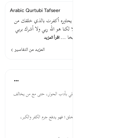
Arabic Qurtubi Tafseer
قوله تعالى : قال له صاحبه وهو يحاوره أكفرت بالذي خلقك من
تراب ثم من نطفة ثم سواك رجلا لكنا هو الله ربي ولا أشرك بربي
أحداقال له صاحبه يهوذا أو تمليخا …
اقرأ المزيد
المزيد من التفاسير
الدروس
موسوعة الهدايات القرآنية
قبل ٤٠ أسبوعًا
·
المراجع
آية ٣٧:١٨
صَاحِبُهُ... أهمية الملاطفة، والتحلي بأدب الحوار، حتى مع من يخالف
في الدين والعقيدة.
خَلَقَكَ... ضرورة التذكير بأصل الخلق؛ فهو يدفع جرم الكفر والكبر،
وكذلك يرد على منكر البعث.