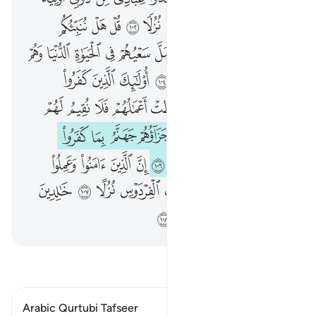
أَفَحَسِبَ ٱلَّذِينَ كَفَرُوٓا۟ أَن يَتَّخِذُوا۟ عِبَادِى مِن دُونِىٓ أَوْلِيَآءَ ۚ إِنَّآ أَعْتَدْنَا جَهَنَّمَ لِلْكَـٰفِرِينَ نُزُلًۭا ١٠٢ قُلْ هَلْ نُنَبِّئُكُم بِٱلْأَخْسَرِينَ أَعْمَـٰلًا ١٠٣ ٱلَّذِينَ ضَلَّ سَعْيُهُمْ فِى ٱلْحَيَوٰةِ ٱلدُّنْيَا وَهُمْ يَحْسَبُونَ أَنَّهُمْ يُحْسِنُونَ صُنْعًا ١٠٤ أُو۟لَـٰٓئِكَ ٱلَّذِينَ كَفَرُوا۟ بِـَٔايَـٰتِ رَبِّهِمْ وَلِقَآئِهِۦ فَحَبِطَتْ أَعْمَـٰلُهُمْ فَلَا نُقِيمُ لَهُمْ يَوْمَ ٱلْقِيَـٰمَةِ وَزْنًۭا ١٠٥ ذَٰلِكَ جَزَآؤُهُمْ جَهَنَّمُ بِمَا كَفَرُوا۟ وَٱتَّخَذُوٓا۟ ءَايَـٰتِى وَرُسُلِى هُزُوًا ١٠٦ إِنَّ ٱلَّذِينَ ءَامَنُوا۟ وَعَمِلُوا۟ ٱلصَّـٰلِحَـٰتِ كَانَتْ لَهُم
ﱽ
ﱾ
ﱿ
ﲀ
ﲁ
ﲂ
ﲃ
ﲄ
ﲅ
ﲆ
ﲇ
ﲈ
ﲉ
ﲊ
ﲋ
ﲌ
ﲍ
ﲎ
ﲏ
ﲐ
ﲑ
ﲒ
ﲓ
ﲔ
ﲕ
ﲖ
ﲗ
ﲘ
ﲙ
ﲚ
ﲛ
ﲜ
ﲝ
ﲞ
ﲟ
ﲠ
ﲡ
ﲢ
ﲣ
ﲤ
ﲥ
ﲦ
ﲧ
ﲨ
ﲩ
ﲪ
ﲫ
ﲬ
ﲭ
ﲮ
ﲯ
ﲰ
ﲱ
ﲲ
ﲳ
ﲴ
ﲵ
ﲶ
ﲷ
ﲸ
ﲹ
ﲺ
ﲻ
ﲼ
ﲽ
ﲾ
ﲿ
اقرأ التفسير
Arabic Qurtubi Tafseer