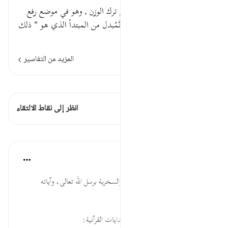
ذَلِكَ جَزَاؤُهُمْ" ذلك " إشارة إلى ترك الوزن , وهو في موضع رفع
بالابتداء " جزاؤهم " خبره .جَهَنَّمُبدل من المبتدأ الذي هو " ذلك
" .بِمَا كَفَرُوا وَا…
اقرأ المزيد
المزيد من التفاسير
اطلع على القراءات
هذه الآية 1 التقاطعات
انظر إلى نقاط الالتقاء
الدروس
موسوعة الهدايات القرآنية
قبل ٤٠ أسبوعًا
·
المراجع
آية ١٠٦:١٨
هُزُوًا... من أعظم الكفر الاستهزاء والسخرية برسل الله تعالى، وآياته
البينات.
لقراءة المزيد اذهب إلى موسوعة الهدايات القرآنية: