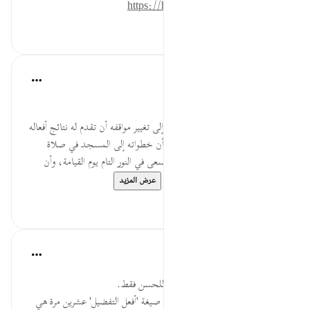
https://hidayaaencyc.net/mawso3a
٠
٠
Salah Soltan
قبل ٨ سنوات
·
المراجع
آية ١:١٨-١١٠
منهجية ربط الأسباب بالنتائج.
من أهم وسائل التربية ودفع الإنسان إلى تغيير مواقفه أن تقدم له نتائج أفعاله
خيرا أو شرا، فالإنسان الذي يعرف أن خطواته إلى المسجد في صلاة
الفجر سبب لنتيجة كبرى وهو أن يسعى في النور التام يوم القيامة، وأن
الصدقة سبب للبركة في الدنيا ...
عرض المزيد
٠
٠
Salah Soltan
قبل ٨ سنوات
·
المراجع
آية ١:١٨-١١٠
منهجية الارتقاء إلى الأحسن وليس للحسن فقط.
لقد شدني في هذه السورة استعمال صيغة 'أفعل التفضيل' عشرين مرة هي