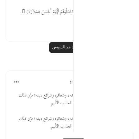
على الترتيب مايلي : -
•  إِنَّا جَعَلْنَا مَا عَلَى الْأَرْضِ زِينَةً لَّهَا لِنَبْلُوَهُمْ أَيُّهُمْ أَحْسَنُ عَمَلاً (7).
•  ثُمَّ بَعَثْنَاهُ...
عرض المزيد
٠
١
اقرأ المزيد من الدروس
تأملات
الهيئة العالمية لتدبر القرآن الكريم
قبل ٣٠ أسبوعًا
·
المراجع
آية ١٠٦:١٨
* حذارِ من الاستهزاء بالله تعالى وآياته، وشعائره وشرائع دينه؛ فإن ذلك
يباين واجبَ التعظيم، ويورد صاحبَه العذاب الأليم.
* حذارِ من الاستهزاء بالله تعالى وآياته، وشعائره وشرائع دينه؛ فإن ذلك
يباين واجبَ التعظيم، ويورد صاحبه العذاب الأليم.