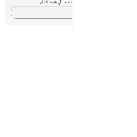
ليس لديك أي ملاحظات أو تأملات حول هذه الآية.
دوّن أفكارك…
Notes
placeholders
close