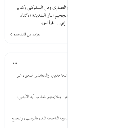
ثم قال والذين كفروا من اليهود والنصارى ومن المشركين وكذبوا
بآياتنا أولئك أصحاب الجحيم والجحيم النار الشديدة الاتقاد .
يقال : جحم فلان النار إذا شدد إي…
اقرأ المزيد
المزيد من التفاسير
الدروس
موسوعة الهدايات القرآنية
قبل ٤٠ أسبوعًا
·
المراجع
آية ٨٦:٥
وَالَّذِينَ... تنفير وتحذير من سلوك الجاحدين، والمعاندين للحق، غير
القابلين له.
أَصْحَابُ... تأكيد لخلودهم في النار، وملازمتهم للعذاب أبد الآبدين،
وبقاء النار وعدم فنائها.
الْجَحِيم... من الوسائل التربوية والدعوية الناجحة البدء بالترغيب، والجمع
بينه وبين الت...
عرض المزيد