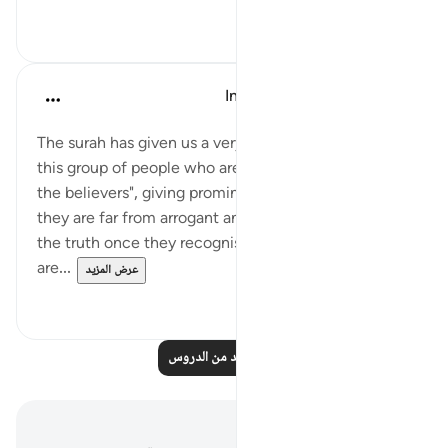
٠
٠
In the Shade of the Quran
قبل ٣١ أسبوعًا
·
المراجع
آية ٨٦:٥
The surah has given us a very clear description of
this group of people who are "nearest in affection to
the believers", giving prominence to the fact that
they are far from arrogant and that they respond to
the truth once they recognise it. Moreover, they
are...
عرض المزيد
٠
٠
اقرأ المزيد من الدروس
ملاحظات وتأملات