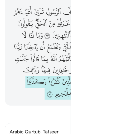
واذا سمعوا ما انزل الى الرسول ترى اعينهم تفيض من الدمع مما عرفوا من الحق يقولون ربنا امنا فاكتبنا مع الشاهدين ٨٣ وما لنا لا نومن بالله وما جاءنا من الحق ونطمع ان يدخلنا ربنا مع القوم الصالحين ٨٤ فاثابهم الله ب
ﲣ
ﲤ
ﲥ
ﲦ
ﲧ
ﲨ
ﲩ
ﲪ
وَإِذَا سَمِعُوا۟ مَآ أُنزِلَ إِلَى ٱلرَّسُولِ تَرَىٰٓ أَعْيُنَهُمْ تَفِيضُ مِنَ ٱلدَّمْعِ مِمَّا عَرَفُوا۟ مِنَ ٱلْحَقِّ ۖ يَقُولُونَ رَبَّنَآ ءَامَنَّا فَٱكْتُبْنَا مَعَ ٱلشَّـٰهِدِينَ ٨٣ وَمَا لَنَا لَا نُؤْمِنُ بِٱللَّهِ وَمَا جَآءَنَا مِنَ ٱلْحَقِّ وَنَطْمَعُ أَن يُدْخِلَنَا رَبُّنَا مَعَ ٱلْقَوْمِ ٱلصَّـٰلِحِينَ ٨٤ فَأَثَـٰبَهُمُ ٱللّ
ﲫ
ﲬ
ﲭ
ﲮ
ﲯ
ﲰ
ﲱﲲ
ﲳ
ﲴ
ﲵ
ﲶ
ﲷ
ﲸ
ﲹ
ﱁ
ﱂ
ﱃ
ﱄ
ﱅ
ﱆ
ﱇ
ﱈ
ﱉ
ﱊ
ﱋ
ﱌ
ﱍ
ﱎ
ﱏ
ﱐ
ﱑ
ﱒ
ﱓ
ﱔ
ﱕ
ﱖ
ﱗ
ﱘ
ﱙ
ﱚ
ﱛ
ﱜﱝ
ﱞ
ﱟ
ﱠ
ﱡ
ﱢ
ﱣ
ﱤ
ﱥ
ﱦ
ﱧ
ﱨ
ﱩ
اقرأ التفسير
Arabic Qurtubi Tafseer