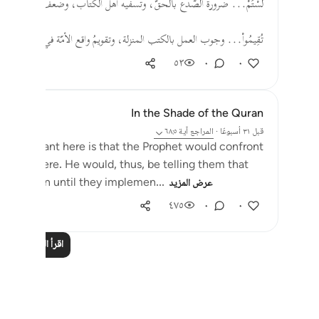
لَسْتُمْ... ضرورة الصَّدع بالحقّ، وتسفيه أهل الكتاب، وضعف حججهم، و
تُقِيمُواْ... وجوب العمل بالكتب المنزلة، وتقويمُ واقع الأمّة في الاهتمام ب
٥٣
٠
٠
In the Shade of the Quran
قبل ٣١ أسبوعًا
·
المراجع
آية ٦٨:٥
hat is meant here is that the Prophet would confront
y truly were. He would, thus, be telling them that
o stand on until they implemen...
عرض المزيد
٤٧٥
٠
٠
اقرأ المزيد من ال