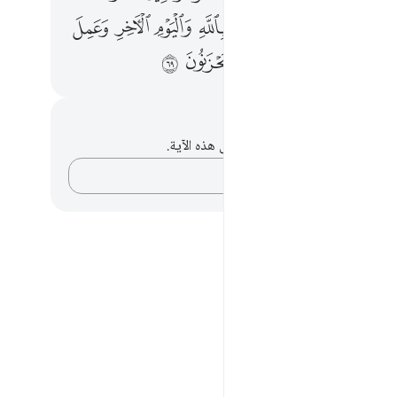
ﲭ
ﲮ
ﲯ
ﲰ
ﲱ
ﲲ
ﲳ
ﲵ
ﲶ
ﲷ
ﲸ
ﲹ
ﲺ
ﲻ
حظات وتأملات
لديك أي ملاحظات أو تأملات حول هذه الآية.
دوّن أفكارك…