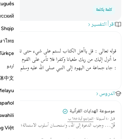
tuguês
كلمة بكلمة
усский
اقرأ التفسير
Shqip
ษาไทย
قوله تعالى : قل ياأهل الكتاب لستم على شيء حتى تقيموا التوراة و
Türkçe
اردو
: جاء جماعة من اليهود إلى النبي صلى الله عليه وسلم فقالوا : أ
体中文
Melayu
الدروس
spañol
موسوعة الهدايات القرآنية
swahili
قبل ٤٠ أسبوعًا
·
المراجع
آية ٦٨:٥
قُلْ... وجوب الدعوة إلى الله، واستحسان أسلوب الاستمالة؛ فَهُم أهلُ كت
ng Việt