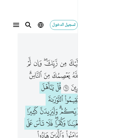
تسجيل الدخول
 في السياق
ا فلا تاس على القوم الكافرين ٦٨
١١, جوز ٦
سول بلغ ما انزل اليك من ربك وان لم تفعل فما بلغت رسالته والله يعصمك من الناس ان الله لا يهدي القوم الكافرين ٦٧ قل يا اهل الكتاب لستم على شيء حتى تقيموا التوراة والانجيل وما انزل اليكم من ربكم وليزيدن كثيرا منهم ما انزل اليك من ربك طغيانا وكفرا فلا تاس 
ﱪ
ﱫ
ﱬ
ﱭ
ﱮ
ﱯ
ﱰ
ﱱﱲ
ﱳ
ﱴ
سُولُ بَلِّغْ مَآ أُنزِلَ إِلَيْكَ مِن رَّبِّكَ ۖ وَإِن لَّمْ تَفْعَلْ فَمَا بَلَّغْتَ رِسَالَتَهُۥ ۚ وَٱللَّهُ يَعْصِمُكَ مِنَ ٱلنَّاسِ ۗ إِنَّ ٱللَّهَ لَا يَهْدِى ٱلْقَوْمَ ٱلْكَـٰفِرِينَ ٦٧ قُلْ يَـٰٓأَهْلَ ٱلْكِتَـٰبِ لَسْتُمْ عَلَىٰ شَىْءٍ حَتَّىٰ تُقِيمُوا۟ ٱلتَّوْرَىٰةَ وَٱلْإِنجِيلَ وَمَآ أُنزِلَ إِلَيْكُم مِّن رَّبِّكُمْ ۗ وَلَيَزِيدَنَّ كَثِيرًۭا مِّنْهُم مَّآ أُنزِلَ إِلَيْكَ مِن رَّبِّكَ طُغْيَـٰنًۭا وَكُف
ﱶ
ﱷ
ﱸﱹ
ﱺ
ﱻ
ﱼ
ﱽﱾ
ﲀ
ﲁ
ﲂ
ﲃ
ﲄ
ﲅ
ﲆ
ﲇ
ﲉ
ﲊ
ﲋ
ﲌ
ﲍ
ﲎ
ﲐ
ﲑ
ﲒ
ﲓ
ﲔﲕ
ﲖ
ﲗ
ﲙ
ﲚ
ﲛ
ﲜ
ﲝ
ﲞ
ﲟﲠ
ﲡ
ﲢ
ﲣ
ﲥ
ﲦ
ﲧ
ﲨ
ﲩ
ﲪ
ﲫ