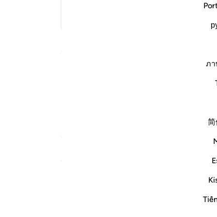
Por
ﲬ
تابع القراءة
р
ﲴ
Arabic Qurtubi Tafseer
ภา
ملا
الإنجيل وما أنزل إليكم من ربكم وليزيدن كثيرا منهم
ليس 
ما أنزل إليك من ربك طغيانا وكفرا فلا تأس على القوم الكافرين[ ص: 181 ] فيه ثلاث مسائل :الأولى : قال ابن عباس
لست تقر أن التوراة …
اقرأ المزيد
简
المزيد من التفاسير
E
Ki
ابٍ سماويّ.
Tiế