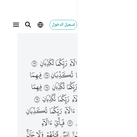
تسجيل الدخول
 في السياق
٥, جوز ٢٧
عينان نضاختان ٦٦ فباي الاء ربكما تكذبان ٦٧ فيهما فاكهة ونخل ورمان ٦٨ فباي الاء ربكما تكذبان ٦٩ فيهن خيرات حسان ٧٠ فباي الاء ربكما تكذبان ٧١ حور مقصورات في الخيام ٧٢ فباي الاء ربكما تكذبان ٧٣ لم يطمثهن انس قبلهم ولا جان ٧٤ فباي الاء ربكما تكذبان ٧٥ متكيين على رفرف خضر وعبقري حسان ٧٦ فباي الاء ربكما تكذبان ٧٧ تبارك اسم ربك ذي الجلال والاكرام ٧٨
ﲳ
ﲴ
ﲵ
ﲶ
ﲷ
ﲸ
ﲹ
ﲺ
يْنَانِ نَضَّاخَتَانِ ٦٦ فَبِأَىِّ ءَالَآءِ رَبِّكُمَا تُكَذِّبَانِ ٦٧ فِيهِمَا فَـٰكِهَةٌۭ وَنَخْلٌۭ وَرُمَّانٌۭ ٦٨ فَبِأَىِّ ءَالَآءِ رَبِّكُمَا تُكَذِّبَانِ ٦٩ فِيهِنَّ خَيْرَٰتٌ حِسَانٌۭ ٧٠ فَبِأَىِّ ءَالَآءِ رَبِّكُمَا تُكَذِّبَانِ ٧١ حُورٌۭ مَّقْصُورَٰتٌۭ فِى ٱلْخِيَامِ ٧٢ فَبِأَىِّ ءَالَآءِ رَبِّكُمَا تُكَذِّبَانِ ٧٣ لَمْ يَطْمِثْهُنَّ إِنسٌۭ قَبْلَهُمْ وَلَا جَآنٌّۭ ٧٤ فَبِأَىِّ ءَالَآءِ رَبِّكُمَا تُكَذِّبَانِ ٧٥ مُتَّكِـِٔينَ عَلَىٰ رَفْرَفٍ خُضْرٍۢ وَعَبْقَرِىٍّ حِسَانٍۢ ٧٦ فَبِأَىِّ ءَالَآءِ رَبِّكُمَا تُكَذِّبَانِ ٧٧ تَبَـٰرَكَ ٱسْمُ رَبِّكَ ذِى ٱلْجَلَـٰلِ وَٱلْإِكْرَامِ ٧٨
ﲼ
ﲽ
ﲾ
ﲿ
ﳀ
ﳁ
ﳂ
ﳄ
ﳅ
ﳆ
ﳇ
ﳈ
ﳉ
ﳊ
ﳋ
ﳍ
ﳎ
ﳏ
ﳐ
ﳑ
ﳒ
ﳓ
ﳔ
ﱂ
ﱃ
ﱄ
ﱅ
ﱆ
ﱇ
ﱈ
ﱊ
ﱋ
ﱌ
ﱍ
ﱎ
ﱏ
ﱐ
ﱒ
ﱓ
ﱔ
ﱕ
ﱖ
ﱗ
ﱘ
ﱙ