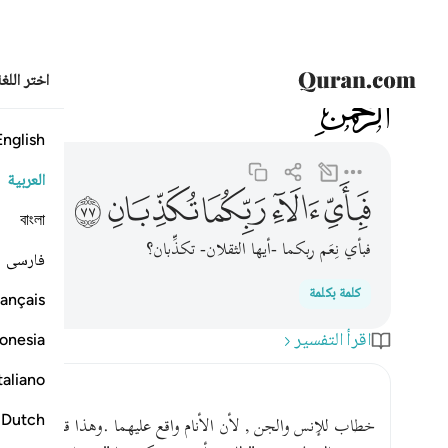
اختر اللغ
055
الرحمن
55:77
فباي الاء ربكما تكذبان ٧٧
English
العربية
ﱧ
ﱨ
ﱩ
ﱪ
ﱫ
বাংলা
فبأي نِعَم ربكما -أيها الثقلان- تكذِّبان؟
فارسی
كلمة بكلمة
ançais
اقرأ التفسير
onesia
taliano
Dutch
خطاب للإنس والجن , لأن الأنام واقع عليهما .وهذا قول الجمهور