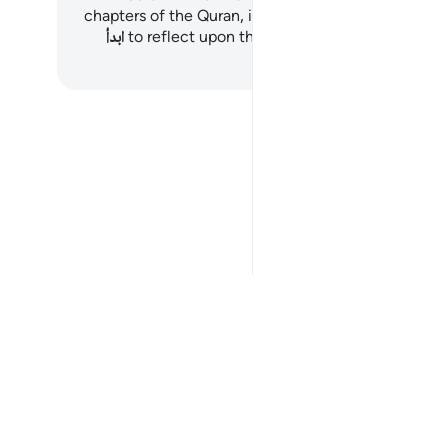
chapters of the Quran, inviting both humanity and j
to reflect upon the countless favors of Allah
ابدأ
لم