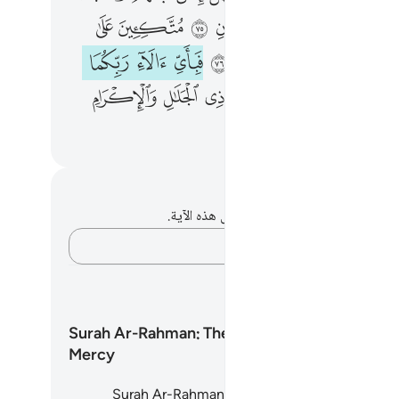
ﱛ
ﱜ
ﱝ
ﱞ
ﱟ
ﱠ
ﱡ
ﱣ
ﱤ
ﱥ
ﱦ
ﱧ
ﱨ
ﱩ
ﱫ
ﱬ
ﱭ
ﱮ
ﱯ
ﱰ
ﱱ
حظات وتأملات
لديك أي ملاحظات أو تأملات حول هذه الآية.
دوّن أفكارك…
طط التعليمية
Surah Ar-Rahman: The Surah of
Mercy
Surah Ar-Rahman is one of the most captivat