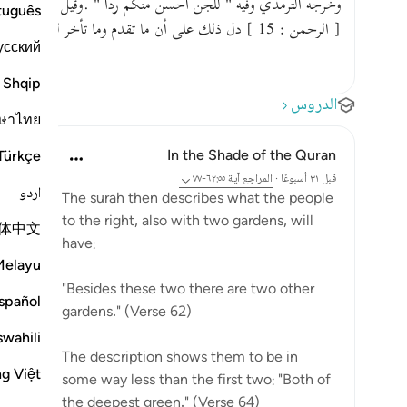
tuguês
[ الرحمن : 15 ] دل ذلك على أن ما تقدم وما تأخر لهما .وأيضا قال : " سنفرغ لكم أيها الثقلان " …
усский
Shqip
الدروس
ษาไทย
In the Shade of the Quran
Türkçe
قبل ٣١ أسبوعًا
·
المراجع
آية ٦٢:٥٥-٧٧
اردو
The surah then describes what the people
to the right, also with two gardens, will
体中文
have:
Melayu
"Besides these two there are two other
spañol
gardens." (Verse 62)
swahili
The description shows them to be in
ng Việt
some way less than the first two: "Both of
the deepest green." (Verse 64)