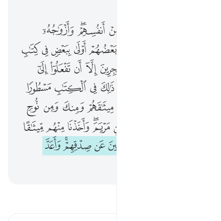
الفصل ٣٣, صفحة ٤١٩, جوز ٢١
النبي اولى بالمومنين من انفسهم وازواجه امهاتهم واولو الارحام بعضهم اولى ببعض في كتاب الله من المومنين والمهاجرين الا ان تفعلوا الى
ﲧ
ﲨ
ﲩ
ﲪ
ﲫﲬ
ﲭ
ٱلنَّبِىُّ أَوْلَىٰ بِٱلْمُؤْمِنِينَ مِنْ أَنفُسِهِمْ ۖ وَأَزْوَٰجُهُۥٓ أُمَّهَـٰتُهُمْ ۗ وَأُو۟لُوا۟ ٱلْأَرْحَامِ بَعْضُهُمْ أَوْلَىٰ بِبَعْضٍۢ فِى كِتَـٰبِ ٱللَّهِ مِنَ ٱلْمُؤْمِنِينَ وَٱلْمُهَـٰجِرِينَ إِلَّآ أَن تَفْعَ
ﲮﲯ
ﲰ
ﲱ
ﲲ
ﲳ
ﲴ
ﲵ
ﲶ
ﲷ
ﲸ
ﲹ
ﲺ
ﲻ
ﲼ
ﲽ
ﲾ
ﲿ
ﳀﳁ
ﳂ
ﳃ
ﳄ
ﳅ
ﳆ
ﳇ
ﱁ
ﱂ
ﱃ
ﱄ
ﱅ
ﱆ
ﱇ
ﱈ
ﱉ
ﱊ
ﱋ
ﱌ
ﱍﱎ
ﱏ
ﱐ
ﱑ
ﱒ
ﱓ
ﱔ
ﱕ
ﱖ
ﱗﱘ
ﱙ
ﱚ
ﱛ
ﱜ
ﱝ
اقرأ التفسير