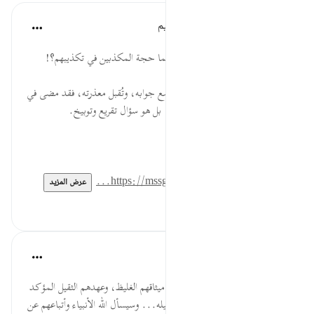
الهيئة العالمية لتدبر القرآن الكريم
قبل ٢٩ أسبوعًا
·
المراجع
آية ٨:٣٣
* إذا سئل الصادقون عن صدقهم، فما حجة المكذبين في تكذيبهم؟!
* لم يُسأل الكاذبون سؤال مَن يُستمع جوابه، وتُقبل معذرته، فقد مضى في
علم الله عذابهم، وتقرر فيه هلاكهم، بل هو سؤال تقريع وتوبيخ.
المصدر: هدايات القرآن الكريم
للمزيد حمل تطبيق تدبر:
https://mssg.me/4...
عرض المزيد
٠
٠
القرآن تدبر وعمل
قبل ٤٠ أسبوعًا
·
المراجع
آية ٧:٣٣-٨
يخبر تعالى أنه أخذ من النبيين... ميثاقهم الغليظ، وعهدهم الثقيل المؤكد
على القيام بدين الله والجهاد في سبيله... وسيسأل الله الأنبياء وأتباعهم عن