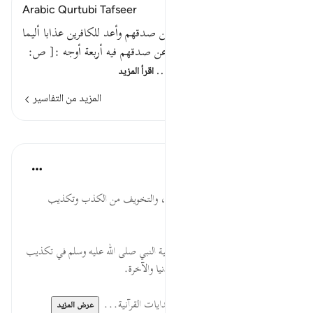
Arabic Qurtubi Tafseer
قوله تعالى : ليسأل الصادقين عن صدقهم وأعد للكافرين عذابا أليما
.قوله تعالى : ليسأل الصادقين عن صدقهم فيه أربعة أوجه :[ ص:
120 ] أحدها : ليسأل الأنبياء…
اقرأ المزيد
المزيد من التفاسير
الدروس
موسوعة الهدايات القرآنية
قبل ٤٠ أسبوعًا
·
المراجع
آية ٨:٣٣
الصَّادِقِينَ... مكانة الصدق والوفاء، والتخويف من الكذب وتكذيب
الرسل، وخطورة نقض المواثيق.
لِلْكَافِرِينَ... تهديد الكافرين، وتسلية النبي صلى الله عليه وسلم في تكذيب
الكفار، والكفر سبب للشقاء في الدنيا والآخرة.
لقراءة المزيد اذهب إلى موسوعة الهدايات القرآنية...
عرض المزيد