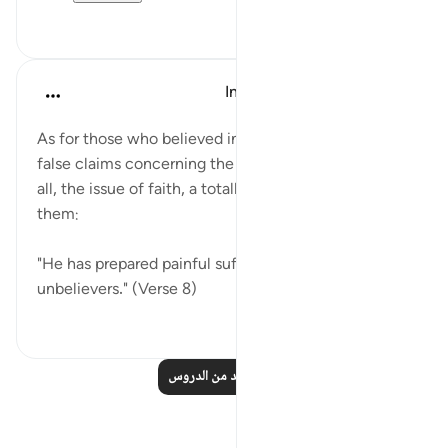
٠
٠
In the Shade of the Quran
قبل ٣١ أسبوعًا
·
المراجع
آية ٨:٣٣
As for those who believed in what is false and made
false claims concerning the most important issue of
all, the issue of faith, a totally different result awaits
them:
"He has prepared painful suffering for the
unbelievers." (Verse 8)
٠
٠
اقرأ المزيد من الدروس
تأملات