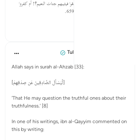
هذا العهد الغليظ؛ هل وفوا فيه وصدقوا فيثيبهم جنات النعيم؟! أم كفروا
فيعذبهم العذاب الأليم؟! السعدي:659.
السؤال: هل ا...
عرض المزيد
٠
٠
Tulayhah Tafsir Translations
السنة الماضية
·
المراجع
آية ٨:٣٣
Allah says in surah al-Ahzab [33]:
[لِّيَسْأَلَ الصَّادِقِينَ عَن صِدْقِهِمْ]
'That He may question the truthful ones about their
truthfulness.' [8]
In one of his writings, ibn al-Qayyim commented on
this by writing: