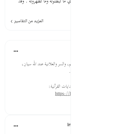
والله يعلم ما تسرون وما تعلنون أي ما تبطنونه وما تظهرونه . وقد
تقدم جميع هذا مستوفى
المزيد من التفاسير
الدروس
موسوعة الهدايات القرآنية
قبل ٤٠ أسبوعًا
·
المراجع
آية ١٩:١٦
يَعْلَمُ... المنفرد بالخلق ينفرد بالعلم، والسر والعلانية عند الله سيان،
ووجوب الحياء منه والتأهّب للجزاء.
لقراءة المزيد اذهب إلى موسوعة الهدايات القرآنية:
https://hidayaaencyc.net/mawso3a
٠
٠
In the Shade of the Quran
قبل ٣١ أسبوعًا
·
المراجع
آية ١٩:١٦