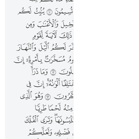
هُوَ ٱلَّذِىٓ أَنزَلَ مِنَ ٱلسَّمَآءِ مَآءًۭ ۖ لَّكُم مِّنْهُ شَرَابٌۭ وَمِنْهُ شَجَرٌۭ فِيهِ تُسِيمُونَ ١٠ يُنۢبِتُ لَكُم بِهِ ٱلزَّرْعَ وَٱلزَّيْتُونَ وَٱلنَّخِيلَ وَٱلْأَعْنَـٰبَ وَمِن كُلِّ ٱلثَّمَرَٰتِ ۗ إِنَّ فِى ذَٰلِكَ لَـَٔايَةًۭ لِّقَوْمٍۢ يَتَفَكَّرُونَ ١١ وَسَخَّرَ لَكُمُ ٱلَّيْلَ وَٱلنَّهَارَ وَٱلشَّمْسَ وَٱلْقَمَرَ ۖ وَٱلنُّجُومُ مُسَخَّرَٰتٌۢ بِأَمْرِهِۦٓ ۗ إِنَّ فِى ذَٰلِكَ لَـَٔايَـٰتٍۢ لِّقَوْمٍۢ يَعْقِلُونَ ١٢ وَمَا ذَرَأَ لَكُمْ فِى ٱلْأَرْضِ مُخْتَلِفًا أَلْوَٰنُهُۥٓ ۗ إِنَّ فِى ذَٰلِكَ لَـَٔايَةًۭ لِّقَوْمٍۢ يَذَّكَّرُونَ ١٣ وَهُوَ ٱلَّذِى سَخَّرَ ٱلْبَحْرَ لِتَأْكُلُوا۟ مِنْهُ لَحْمًۭا طَرِيًّۭا وَتَسْتَخْرِجُوا۟ مِنْهُ حِلْيَةًۭ تَلْبَسُونَهَا وَتَرَى ٱلْفُلْكَ مَوَاخِرَ فِيهِ وَلِتَبْتَغُوا۟ مِن فَضْلِهِۦ وَلَعَلَّكُمْ تَشْكُرُونَ ١٤ وَأَلْقَىٰ فِى ٱلْأَرْضِ رَوَٰسِىَ أَن تَمِيدَ بِكُمْ وَأَنْهَـٰرًۭا وَسُبُلًۭا لَّعَلَّكُمْ تَهْتَدُونَ ١٥ وَعَلَـٰمَـٰتٍۢ ۚ وَبِٱلنَّجْمِ هُمْ يَهْتَدُونَ ١٦ أَفَمَن يَخْلُقُ كَمَن لَّا يَخْلُقُ ۗ أَفَلَا تَذَكَّرُونَ ١٧ وَإِن تَعُدُّوا۟ نِعْمَةَ ٱللَّهِ لَا تُحْصُوهَآ ۗ إِنَّ ٱللَّهَ لَغَفُورٌۭ رَّحِيمٌۭ ١٨ وَٱللَّهُ يَعْلَمُ مَا تُسِرُّونَ وَمَا تُعْلِنُونَ ١٩ وَٱلَّذِينَ يَدْعُونَ مِن دُونِ ٱللَّهِ لَا يَخْلُقُونَ شَيْـًۭٔا وَهُمْ يُخْلَقُونَ ٢٠ أَمْوَٰتٌ غَيْرُ أَحْيَآءٍۢ ۖ وَمَا يَشْعُرُونَ أَيَّانَ يُبْعَثُونَ ٢١
ﱱ
ﱲ
ﱳ
ﱴ
ﱵ
ﱶ
ﱷ
ﱸ
ﱹ
ﱺ
ﱻ
ﱼ
ﱽ
ﱾ
ﱿ
ﲀﲁ
ﲂ
ﲃ
ﲄ
ﲅ
ﲆ
ﲇ
ﲈ
ﲉ
ﲊ
ﲋ
ﲌ
ﲍ
ﲎﲏ
ﲐ
ﲑ
ﲒﲓ
ﲔ
ﲕ
ﲖ
ﲗ
ﲘ
ﲙ
ﲚ
ﲛ
ﲜ
ﲝ
ﲞ
ﲟ
ﲠ
ﲡﲢ
ﲣ
ﲤ
ﲥ
ﲦ
ﲧ
ﲨ
ﲩ
ﲪ
ﲫ
ﲬ
ﲭ
ﲮ
ﲯ
ﲰ
ﲱ
ﲲ
ﲳ
ﲴ
ﲵﲶ
ﲷ
ﲸ
ﲹ
ﲺ
ﲻ
ﲼ
ﲽ
ﲾ