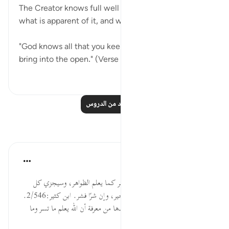
The Creator knows full well what He has created,
what is apparent of it, and what is concealed:
"God knows all that you keep secret and all that you
bring into the open." (Verse 19)
٠
٠
اقرأ المزيد من الدروس
تأملات
القرآن تدبر وعمل
قبل ٤٠ أسبوعًا
·
المراجع
آية ١٩:١٦
يخبر تعالى أنه يعلم الضمائر والسرائر كما يعلم الظواهر، وسيجزي كل
عامل بعمله يوم القيامة؛ إن خيرًا فخير، وإن شرًا فشر. ابن كثير:2/546.
السؤال: ما الفائدة العملية التي تفيدها من معرفة أن الله يعلم ما تسر وما
تعلن؟