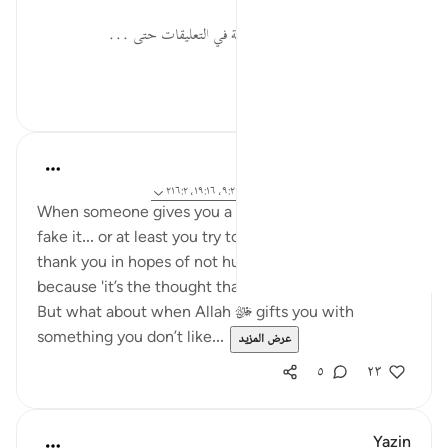
* يمكنك وضع إجابتك عن الأسئلة في التعليقات حتى ...
عرض المزيد
٠
٠
Khalisa M.
قبل ٤٥ أسبوعًا
·
المراجع
آية ٤٠:٢٧، ٨٦:١٢، ٩:٢، ١٩:١٦، ٢١٦:٢
When someone gives you a gift you don’t like, you
fake it... or at least you try to. You smile and say
thank you in hopes of not hurting their feelings,
because 'it’s the thought that counts.'
But what about when Allah ﷻ gifts you with
something you don’t like...
عرض المزيد
٥
٢٣
Yazin