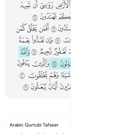
ﲿ
ﳀ
ﱁ
ﱂ
ﱃ
ﱄ
ﱅ
ﱆ
ﱇ
ﱈ
ﱉ
ﱊ
ﱋ
ﱌ
ﱍﱎ
ﱏ
ﱐ
ﱑ
ﱒ
ﱓ
ﱔ
ﱕ
ﱖ
ﱗﱘ
ﱙ
ﱚ
ﱛ
ﱜ
ﱝ
ﱞ
ﱟ
ﱠ
ﱡﱢ
ﱣ
ﱤ
ﱥ
ﱦ
ﱧ
ﱨ
ﱩ
ﱪ
ﱫ
ﱬ
ﱭ
ﱮ
ﱯ
ﱰ
ﱱ
ﱲ
ﱳ
ﱴ
ﱵ
ﱶ
ﱷ
ﱸ
ﱹ
ﱺ
ﱻ
ﱼﱽ
ﱾ
ﱿ
ﲀ
ﲁ
ﲂ
اقرأ التفسير
Arabic Qurtubi Tafseer