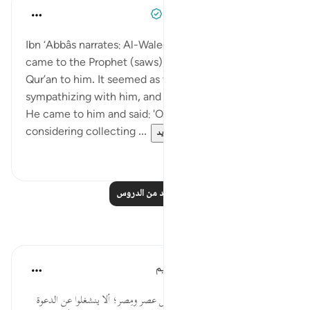
Prophetic Commentary
قبل ٨ سنوات
·
المراجع
آية ١١:٧٤-٣٠
Ibn ‘Abbâs narrates: Al-Waleed b. al-Mugheerah
came to the Prophet (saws), and he recited the
Qur’an to him. It seemed as though he was
sympathizing with him, and that reached Abu Jahl.
He came to him and said: 'O uncle, your people are
considering collecting ...
عرض المزيد
٠
٠
اقرأ المزيد من الدروس
تأملات
الهيئة العالمية لتدبر القرآن الكريم
قبل ٣٠ أسبوعًا
·
المراجع
آية ١١:٧٤
هي دعوة للنبي ﷺ، وللدعاة في كل عصر ومِصر؛ ألا ينشغلوا عن الدعوة