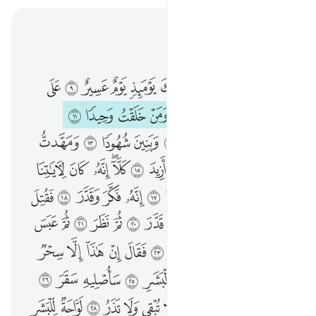
اقرأ في السياق
الفصل ٧٤, صفحة ٥٧٥, جوز ٢٩
فاذا نقر في الناقور ٨ فذالك يوميذ يوم عسير ٩ على الكافرين غير يسير ١٠ ذرني ومن خلقت وحيدا ١١ وجعلت له مالا ممدودا ١٢ وبنين شهودا ١٣ ومهدت له تمهيدا ١٤ ثم يطمع ان ازيد ١٥ كلا انه كان لاياتنا عنيدا ١٦ سارهقه صعودا ١٧ انه فكر وقدر ١٨ فقتل كيف قدر ١٩ ثم قتل كيف قدر ٢٠ ثم نظر ٢١ ثم عبس وبسر ٢٢ ثم ادبر واستكبر ٢٣ فقال ان هاذا الا سحر يوثر ٢٤ ان هاذا الا قول البشر ٢٥ ساصليه سقر ٢٦ وما ادراك ما سقر ٢٧ لا تبقي ولا تذر ٢٨ لواحة للبشر ٢٩ عليها تسعة عشر ٣٠ وما جعلنا اصحاب النار الا ملايكة وما جعلنا عدتهم الا فتنة للذين كفروا ليستيقن الذين اوتوا الكتاب ويزداد الذين امنوا ايمانا ولا يرتاب الذين اوتوا الكتاب والمومنون وليقول الذين في قلوبهم مرض والكافرون ماذا اراد الله بهاذا مثلا كذالك يضل الله من يشاء ويهدي من يشاء وما يعلم جنود ربك الا هو وما هي الا ذكرى للبشر ٣١
ﲰ
ﲱ
ﲲ
ﲳ
ﲴ
ﲵ
ﲶ
ﲷ
ﲸ
ﲹ
ﲺ
فَإِذَا نُقِرَ فِى ٱلنَّاقُورِ ٨ فَذَٰلِكَ يَوْمَئِذٍۢ يَوْمٌ عَسِيرٌ ٩ عَلَى ٱلْكَـٰفِرِينَ غَيْرُ يَسِيرٍۢ ١٠ ذَرْنِى وَمَنْ خَلَقْتُ وَحِيدًۭا ١١ وَجَعَلْتُ لَهُۥ مَالًۭا مَّمْدُودًۭا ١٢ وَبَنِينَ شُهُودًۭا ١٣ وَمَهَّدتُّ لَهُۥ تَمْهِيدًۭا ١٤ ثُمَّ يَطْمَعُ أَنْ أَزِيدَ ١٥ كَلَّآ ۖ إِنَّهُۥ كَانَ لِـَٔايَـٰتِنَا عَنِيدًۭا ١٦ سَأُرْهِقُهُۥ صَعُودًا ١٧ إِنَّهُۥ فَكَّرَ وَقَدَّرَ ١٨ فَقُتِلَ كَيْفَ قَدَّرَ ١٩ ثُمَّ قُتِلَ كَيْفَ قَدَّرَ ٢٠ ثُمَّ نَظَرَ ٢١ ثُمَّ عَبَسَ وَبَسَرَ ٢٢ ثُمَّ أَدْبَرَ وَٱسْتَكْبَرَ ٢٣ فَقَالَ إِنْ هَـٰذَآ إِلَّا سِحْرٌۭ يُؤْثَرُ ٢٤ إِنْ هَـٰذَآ إِلَّا قَوْلُ ٱلْبَشَرِ ٢٥ سَأُصْلِيهِ سَقَرَ ٢٦ وَمَآ أَدْرَىٰكَ مَا سَقَرُ ٢٧ لَا تُبْقِى وَلَا تَذَرُ ٢٨ لَوَّاحَةٌۭ لِّلْبَشَرِ ٢٩ عَلَيْهَا تِسْعَةَ عَشَرَ ٣٠ وَمَا جَعَلْنَآ أَصْحَـٰبَ ٱلنَّارِ إِلَّا مَلَـٰٓئِكَةًۭ ۙ وَمَا جَعَلْنَا عِدَّتَهُمْ إِلَّا فِتْنَةًۭ لِّلَّذِينَ كَفَرُوا۟ لِيَسْتَيْقِنَ ٱلَّذِينَ أُوتُوا۟ ٱلْكِتَـٰبَ وَيَزْدَادَ ٱلَّذِينَ ءَامَنُوٓا۟ إِيمَـٰنًۭا ۙ وَلَا يَرْتَابَ ٱلَّذِينَ أُوتُوا۟ ٱلْكِتَـٰبَ وَٱلْمُؤْمِنُونَ ۙ وَلِيَقُولَ ٱلَّذِينَ فِى قُلُوبِهِم مَّرَضٌۭ وَٱلْكَـٰفِرُونَ مَاذَآ أَرَادَ ٱللَّهُ بِهَـٰذَا مَثَلًۭا ۚ كَذَٰلِكَ يُضِلُّ ٱللَّهُ مَن يَشَآءُ وَيَهْدِى مَن يَشَآءُ ۚ وَمَا يَعْلَمُ جُنُودَ رَبِّكَ إِلَّا هُوَ ۚ وَمَا هِىَ إِلَّا ذِكْرَىٰ لِلْبَشَرِ ٣١
ﲻ
ﲼ
ﲽ
ﲾ
ﲿ
ﳀ
ﳁ
ﳂ
ﳃ
ﳄ
ﳅ
ﳆ
ﳇ
ﳈ
ﳉ
ﳊ
ﳋ
ﳌ
ﳍ
ﳎ
ﳏ
ﳐ
ﳑ
ﳒ
ﳓ
ﳔ
ﳕﳖ
ﳗ
ﳘ
ﳙ
ﳚ
ﳛ
ﳜ
ﳝ
ﳞ
ﳟ
ﳠ
ﳡ
ﳢ
ﱁ
ﱂ
ﱃ
ﱄ
ﱅ
ﱆ
ﱇ
ﱈ
ﱉ
ﱊ
ﱋ
ﱌ
ﱍ
ﱎ
ﱏ
ﱐ
ﱑ
ﱒ
ﱓ
ﱔ
ﱕ
ﱖ
ﱗ
ﱘ
ﱙ
ﱚ
ﱛ
ﱜ
ﱝ
ﱞ
ﱟ
ﱠ
ﱡ
ﱢ
ﱣ
ﱤ
ﱥ
ﱦ
ﱧ
ﱨ
ﱩ
ﱪ
ﱫ
ﱬ
ﱭ
ﱮ
ﱯ
ﱰ