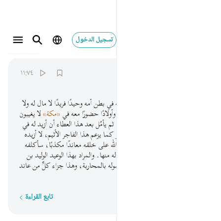
تسجيل الدخول
074
المدثر
74:11
ذرني ومن خلقت وحيدا ١١
١١:٧٤
ﲿ
ﳀ
ﳁ
ﳂ
ﳃ
دعني -أيها الرسول- أنا والذي خلقته في بطن أمه وحيدًا فريدًا لا مال له ولا
ولد، وجعلت له مالا مبسوطًا واسعًا وأولادًا حضورًا معه في
«مكة»
لا يغيبون
عنه، ويسَّرت له سبل العيش تيسيرًا، ثم يأمُل بعد هذا العطاء أن أزيد له في
ماله وولده، وقد كفر بي. ليس الأمر كما يزعم هذا الفاجر الأثيم، لا أزيده
على ذلك؛ إنه كان للقرآن وحجج الله على خلقه معاندًا مكذبًا، سأكلفه
مشقة من العذاب والإرهاق لا راحة له منها. والمراد بهذا الوعيد الوليد بن
المغيرة المعاند للحق المبارز لله ولرسوله بالمحاربة، وهذا جزاء كلِّ من عاند
الحق ونابذه.
تابع القراءة
كلمة بكلمة