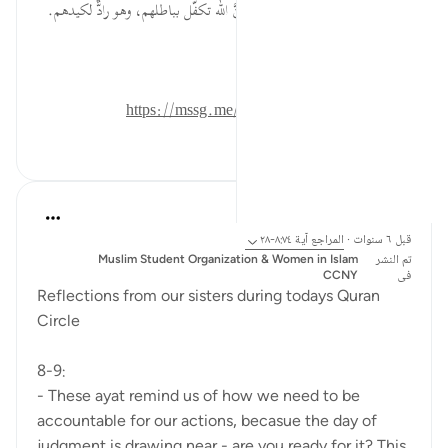
بمواجهة الجاحدين المعاندين، فإنَّ الله تكفّل بباطلهم، وهو رادٌّ لكيدهم.
المصدر: هدايات القرآن الكريم
للمزيد حمل تطبيق تدبر:
https://mssg.me/4lx6w
٠
٠
Esma Esa
قبل ٦ سنوات
·
المراجع
آية ٨:٧٤-٢٨
تم النشر
Muslim Student Organization & Women in Islam
فى
CCNY
Reflections from our sisters during todays Quran
Circle
8-9:
- These ayat remind us of how we need to be
accountable for our actions, becasue the day of
judgment is drawing near - are you ready for it? This