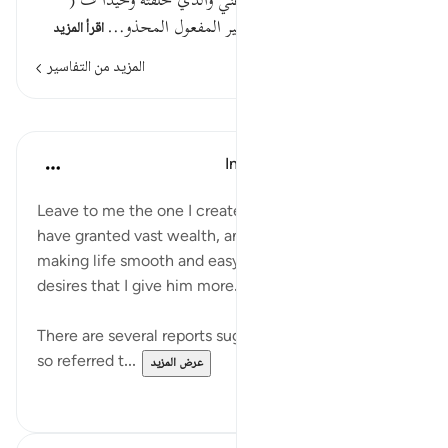
وعيد وتهديد ومن خلقت أي دعني والذي خلقته وحيدا ف (
وحيدا ) على هذا حال من ضمير المفعول المحذو…
اقرأ المزيد
المزيد من التفاسير
الدروس
In the Shade of the Quran
قبل ٣١ أسبوعًا
·
المراجع
آية ١١:٧٤-١٥
Leave to me the one I created alone, to whom I
have granted vast wealth, and sons by his side,
making life smooth and easy for him; yet he greedily
desires that I give him more. (Verses 11-15)
There are several reports suggesting that the person
so referred t...
عرض المزيد
٠
٠