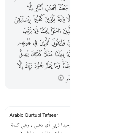
ﱱ
ﱲ
ﱳ
ﱴ
ﱵ
ﱶ
ﱷ
ﱸ
ﱹ
ﱺ
ﱻﱼ
ﱽ
ﱾ
ﱿ
ﲀ
ﲁ
ﲂ
ﲃ
ﲄ
ﲅ
ﲆ
ﲇ
ﲈ
ﲉ
ﲊ
ﲋ
ﲌ
ﲍ
ﲎ
ﲏ
ﲐ
ﲑ
ﲒ
ﲓ
ﲔ
ﲕ
ﲖ
ﲗ
ﲘ
ﲙ
ﲚ
ﲛ
ﲜﲝ
ﲞ
ﲟ
ﲠ
ﲡ
ﲢ
ﲣ
ﲤ
ﲥﲦ
ﲧ
ﲨ
ﲩ
ﲪ
ﲫ
ﲬﲭ
ﲮ
ﲯ
ﲰ
ﲱ
ﲲ
ﲳ
اقرأ التفسير
Arabic Qurtubi Tafseer
قوله تعالى : ذرني ومن خلقت وحيدا ذرني أي دعني ، وهي كلمة