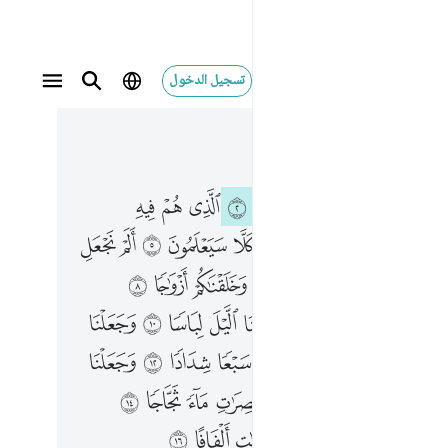
تسجيل الدخول
 في السياق
٥, جوز ٣٠
ل الارض مهادا ٦ والجبال اوتادا ٧ وخلقناكم ازواجا ٨ وجعلنا نومكم سباتا ٩ وجعلنا الليل لباسا ١٠ وجعلنا النهار معاشا ١١ وبنينا فوقكم سبعا شدادا ١٢ وجعلنا سراجا وهاجا ١٣ وانزلنا من المعصرات ماء ثجاجا ١٤ لنخرج به حبا ونباتا ١٥ وجنات الفافا ١٦
ﱂ
ﱃ
ﱄ
ﱅ
ﱆ
ﱇ
ﱈ
ﱉ
ﱊ
لِ ٱلْأَرْضَ مِهَـٰدًۭا ٦ وَٱلْجِبَالَ أَوْتَادًۭا ٧ وَخَلَقْنَـٰكُمْ أَزْوَٰجًۭا ٨ وَجَعَلْنَا نَوْمَكُمْ سُبَاتًۭا ٩ وَجَعَلْنَا ٱلَّيْلَ لِبَاسًۭا ١٠ وَجَعَلْنَا ٱلنَّهَارَ مَعَاشًۭا ١١ وَبَنَيْنَا فَوْقَكُمْ سَبْعًۭا شِدَادًۭا ١٢ وَجَعَلْنَا سِرَاجًۭا وَهَّاجًۭا ١٣ وَأَنزَلْنَا مِنَ ٱلْمُعْصِرَٰتِ مَآءًۭ ثَجَّاجًۭا ١٤ لِّنُخْرِجَ بِهِۦ حَبًّۭا وَنَبَاتًۭا ١٥ وَجَنَّـٰتٍ أَلْفَافًا ١٦
ﱌ
ﱍ
ﱎ
ﱏ
ﱐ
ﱑ
ﱒ
ﱓ
ﱔ
ﱕ
ﱗ
ﱘ
ﱙ
ﱚ
ﱛ
ﱜ
ﱝ
ﱞ
ﱠ
ﱡ
ﱢ
ﱣ
ﱤ
ﱥ
ﱦ
ﱧ
ﱩ
ﱪ
ﱫ
ﱬ
ﱭ
ﱮ
ﱯ
ﱰ
ﱲ
ﱳ
ﱴ
ﱵ
ﱶ
ﱷ
ﱸ
ﱹ
ﱻ
ﱼ
ﱽ
ﱾ
ﱿ
ﲀ
ﲁ