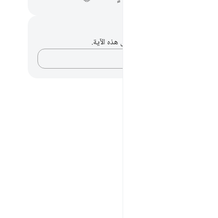
حظات وتأملات
لديك أي ملاحظات أو تأملات حول هذه الآية.
دوّن أفكارك…