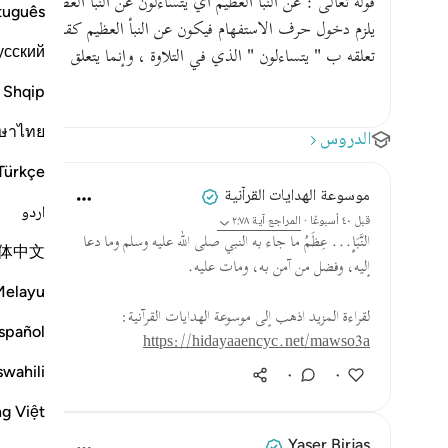
قوله تعالى : عن النبأ العظيم أي يتساءلون عن النبأ العظيم فعن ل
tuguês
يلزم دخول حرف الاستفهام فيكون عن النبأ العظيم كقولك : كم ما
усский
تعلقه ب " يتساءلون " الذي في التلاوة ، وإنما يتعلق ب " يتس
Shqip
ษาไทย
الدروس
Türkçe
موسوعة الهدايات القرآنية
اردو
قبل ٤٠ أسبوعًا
·
المراجع
آية ٢:٧٨
النَّبَإِ... عِظَمُ ما جاء به النبي صلى الله عليه وسلم وما دعا
体中文
إليه، وفضل من آمن به، ومات عليه.
Melayu
لقراءة المزيد اذهب إلى موسوعة الهدايات القرآنية:
spañol
https://hidayaaencyc.net/mawso3a
swahili
٠
٠
ng Việt
Yaser Birjas