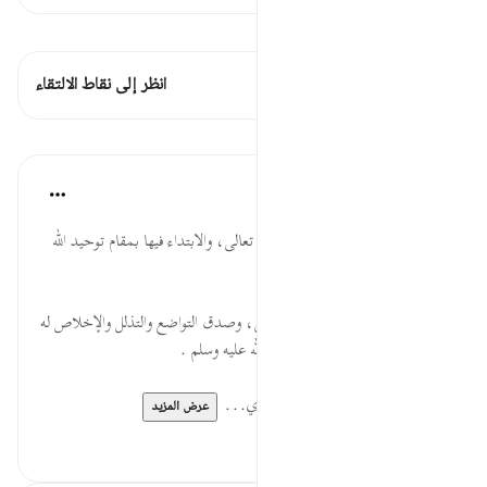
اطلع على القراءات
هذه الآية 1 التقاطعات
انظر إلى نقاط الالتقاء
الدروس
موسوعة الهدايات القرآنية
قبل ٤٠ أسبوعًا
·
المراجع
آية ١٩:٧٢
قَامَ... أهمية القيام بالدعوة إلى الله تعالى، والابتداء فيها بمقام توحيد الله
تعالى، والنهي عن الشرك.
عَبْدُ اللَّهِ... شرف العبودية لله تعالى، وصدق التواضع والتذلل والإخلاص له
وحده، وقد وصف به النبي صلى الله عليه وسلم .
لِبَدًا... تأثير آيات القرآن على من ي...
عرض المزيد
٠
٠