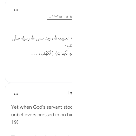
Dr. Akram Kassab
قبل ٥ سنوات
·
المراجع
آية ١:١٨، ١٩:٧٢، ١:١٧، ٥:١، ٩٧:١٥-٩٨
تأملات في سورة الفاتحة (6):
العبودية هي أرقى مقامات العبد:
• ليس للإنسان من مرتبة تفوق مرتبة العبودية لله، وقد سمى الله رسوله صلّى
الله عليه وسلم بِعَبْدِهِ فِي أَشْرَفِ مَقَامَاتِهِ:
1. {الْحَمْدُ لِلَّهِ الَّذِي أَنْزَلَ عَلى عَبْدِهِ الْكِتابَ} [الْكَهْفِ: ...
عرض المزيد
٠
٣
In the Shade of the Quran
قبل ٣١ أسبوعًا
·
المراجع
آية ١٩:٧٢
Yet when God's servant stood up to pray to Him, the
unbelievers pressed in on him in multitude. (Verse
19)