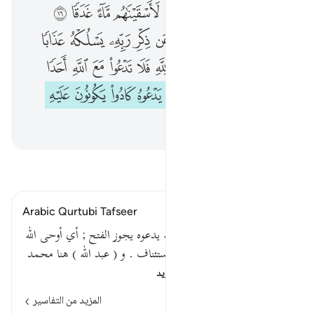
وان لو استقاموا على الطريقة لاسقيناهم ماء غدقا ١٦ لنفتنهم فيه ومن يعرض عن ذكر ربه يسلكه عذابا صعدا ١٧ وان المساجد لله فلا تدعوا مع الله احدا ١٨ وانه لما قام عبد الله يدعوه كادوا يكونون عليه لبدا ١٩
ﱓ
ﱔ
ﱕ
ﱖ
ﱗ
ﱘ
ﱙ
ﱚ
وَأَلَّوِ ٱسْتَقَـٰمُوا۟ عَلَى ٱلطَّرِيقَةِ لَأَسْقَيْنَـٰهُم مَّآءً غَدَقًۭا ١٦ لِّنَفْتِنَهُمْ فِيهِ ۚ وَمَن يُعْرِضْ عَن ذِكْرِ رَبِّهِۦ يَسْلُكْهُ عَذَابًۭا صَعَدًۭا ١٧ وَأَنَّ ٱلْمَسَـٰجِدَ لِلَّهِ فَلَا تَدْعُوا۟ مَعَ ٱللَّهِ أَحَدًۭا ١٨ وَأَنَّهُۥ لَمَّا قَامَ عَبْدُ ٱللَّهِ يَدْعُوهُ كَادُوا۟ يَكُونُونَ عَلَيْهِ لِبَدًۭا ١٩
ﱛ
ﱜﱝ
ﱞ
ﱟ
ﱠ
ﱡ
ﱢ
ﱣ
ﱤ
ﱥ
ﱦ
ﱧ
ﱨ
ﱩ
ﱪ
ﱫ
ﱬ
ﱭ
ﱮ
ﱯ
ﱰ
ﱱ
ﱲ
ﱳ
ﱴ
ﱵ
ﱶ
ﱷ
ﱸ
ﱹ
ﱺ
اقرأ التفسير
Arabic Qurtubi Tafseer
قوله تعالى : وأنه لما قام عبد الله يدعوه يجوز الفتح ; أي أوحى الله
إليه أنه . ويجوز الكسر على الاستئناف . و ( عبد الله ) هنا محمد
- صلى الله عليه وسلم…
اقرأ المزيد
المزيد من التفاسير