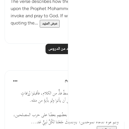
The verse describes how the unbelievers pressed
upon the Prophet Mohammed when he stood to
invoke and pray to God. If we treat this verse as
quoting the...
عرض المزيد
٠
٠
اقرأ المزيد من الدروس
تأملات
الهيئة العالمية لتدبر القرآن الكريم
قبل ٢٩ أسبوعًا
·
المراجع
آية ١٩:٧٢
* استشعر الجن عظمة القرآن وأنه نمطٌ فذٌّ من الكلام، فأقبلوا زُرافاتٍ
يُصغون إلى بيانه، مقرين بالعجز عن أن يأتوا ولو بآيةٍ من مثله.
* أهل الباطل في كل العصور يُمالئ بعضُهم بعضًا على حرب المصلحين،
وكمِّ أفواه الدعاة الموحدين؛ {وكذلِكَ جَعَلنا لكُلِّ نَبِيٍّ عَد...