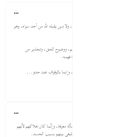
موسوعة الهدايات القرآنية
قبل ٤٠ أسبوعًا
·
المراجع
آية ١٩:٣
ٱلۡإِسۡلَٰمُۗ ... هو دين التوحيد والعدل، ولا دين يقبله الله من أحد سواه، وهو
دين جميع الأنبياء والرسل.
ٱخۡتَلَفَ ... ذم للاختلاف بعد العلم، ووضوح الحق، وتحذير من
الاختلاف في أصول الدين، وإساءة فهمه.
ٱلۡعِلۡمُ ... العبرة ليست بذات العلم، وإنما بالوقوف عند حدو...
عرض المزيد
٠
٠
القرآن تدبر وعمل
قبل ٤٠ أسبوعًا
·
المراجع
آية ١٩:٣
أهل الكتاب لم يؤتوا من قلة علم وضآلة معرفة، وإنَّما كان هلاكهم لأنهم
وظفوا ما عندهم من علوم ومعارف للبغي بينهم بسبب الحسد.