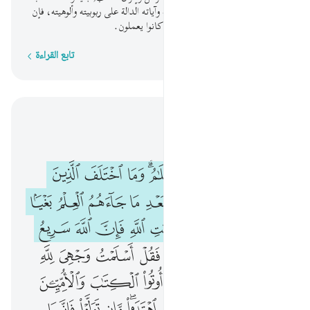
للدنيا. ومن يجحد آيات الله المنزلة وآياته الدالة على ربوبيته وألوهيته، فإن
الله سريع الحساب، وسيجزيهم بما كانوا يعملون.
تابع القراءة
كلمة بكلمة
اقرأ في السياق
الفصل ٣, صفحة ٥٢, جوز ٣
ان الدين عند الله الاسلام وما اختلف الذين اوتوا الكتاب الا من بعد ما جاءهم العلم بغيا بينهم ومن يكفر بايات الله فان الله سريع الحساب ١٩ فان حاجوك فقل اسلمت 
ﱨ
ﱩ
ﱪ
ﱫ
ﱬﱭ
ﱮ
ﱯ
ﱰ
إِنَّ ٱلدِّينَ عِندَ ٱللَّهِ ٱلْإِسْلَـٰمُ ۗ وَمَا ٱخْتَلَفَ ٱلَّذِينَ أُوتُوا۟ ٱلْكِتَـٰبَ إِلَّا مِنۢ بَعْدِ مَا جَآءَهُمُ ٱلْعِلْمُ بَغْيًۢا بَيْنَهُمْ ۗ وَمَن يَكْفُرْ بِـَٔايَـٰتِ ٱللَّهِ فَإِنَّ ٱللَّهَ سَرِيعُ ٱلْحِسَابِ ١٩ فَإِنْ حَآجُّوكَ فَقُلْ أَسْلَمْت
ﱱ
ﱲ
ﱳ
ﱴ
ﱵ
ﱶ
ﱷ
ﱸ
ﱹ
ﱺﱻ
ﱼ
ﱽ
ﱾ
ﱿ
ﲀ
ﲁ
ﲂ
ﲃ
ﲄ
ﲅ
ﲆ
ﲇ
ﲈ
ﲉ
ﲊ
ﲋ
ﲌﲍ
ﲎ
ﲏ
ﲐ
ﲑ
ﲒ
ﲓﲔ
ﲕ
ﲖ
ﲗ
ﲘﲙ
ﲚ
ﲛ
ﲜ