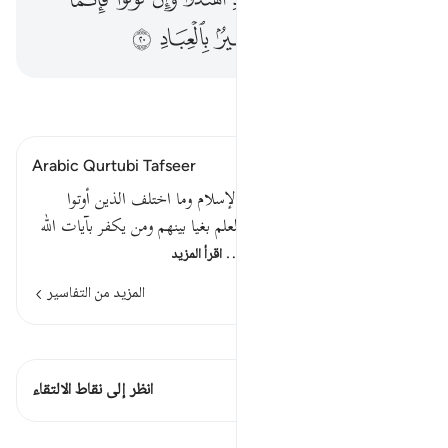
ﲝ
ﲞﲟ
ﲠ
ﲡ
ﲢ
ﲣ
اقرأ التفسير
Arabic Qurtubi Tafseer
قوله تعالى : إن الدين عند الله الإسلام وما اختلف الذين أوتوا
الكتاب إلا من بعد ما جاءهم العلم بغيا بينهم ومن يكفر بآيات الله
فإن الله سريع الحساب[ ص: …
اقرأ المزيد
المزيد من التفاسير
اطلع على القراءات
هذه الآية 1 التقاطعات
انظر إلى نقاط الالتقاء
الدروس