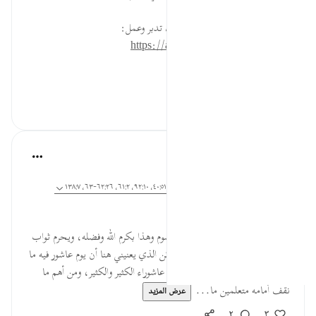
* للمزيد عن هذه الآية في مصحف تدبر وعمل:
https://altadabbur.com/#aya=3_19
#توجيهات
٠
٠
Dr. Akram Kassab
قبل ٥ سنوات
·
المراجع
آية ٢٤:٥، ٥١:٤٣، ١٤٠:٣، ٨:٢٨، ١٩:٣، ٤٠:٥١، ٩٢:١٠، ٦١:٢، ٦٢:٢٦-٦٣، ١٣٨:٧
🟦🟪 علمتني عاشوراء
✍️✍️ د: أكرم كساب
تمر أحداث عاشوراء، يصوم من يصوم وهذا بكرم الله وفضله، ويحرم ثواب
هذا اليوم من تكاسل عن صومه، لكن الذي يعنيني هنا أن يوم عاشور فيه ما
فيه من الدروس والعبر، وقد علمتني عاشوراء الكثير والكثير، ومن أهم ما
نقف أمامه متعلمين ما...
عرض المزيد
٢
٣