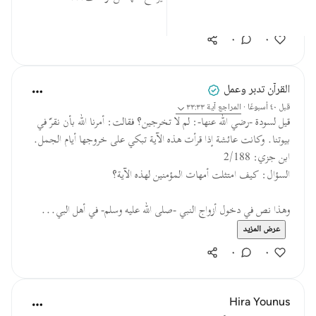
عرض المزيد
٠
٠
القرآن تدبر وعمل
قبل ٤٠ أسبوعًا
·
المراجع
آية ٣٣:٣٣
قيل لسودة -رضي الله عنها-: لم لا تخرجين؟ فقالت: أمرنا الله بأن نقرّ في
بيوتنا. وكانت عائشة إذا قرأت هذه الآية تبكي على خروجها أيام الجمل.
ابن جزي: 2/188
السؤال: كيف امتثلت أمهات المؤمنين لهذه الآية؟
وهذا نص في دخول أزواج النبي -صلى الله عليه وسلم- في أهل البي...
عرض المزيد
٠
٠
Hira Younus