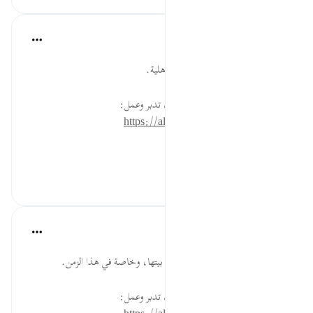
القرآن تدبر وعمل
قبل ٤٠ أسبوعًا
·
المراجع
آية ٣٣:٣٣
حرمة التبرج، وأنه من علامات الجاهلية.
* للمزيد عن هذه الآية في مصحف تدبر وعمل:
https://altadabbur.com/#aya=33_33
#توجيهات
٠
٠
القرآن تدبر وعمل
قبل ٤٠ أسبوعًا
·
المراجع
آية ٣٣:٣٣
أرسل رسالة عن أهمية قرار المرأة في بيتها، وخاصة في هذا الزمن.
* للمزيد عن هذه الآية في مصحف تدبر وعمل: