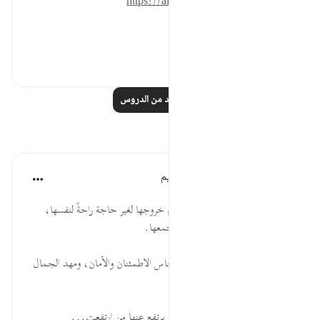
https://altadabbur.com/#aya=33_33
#عمل
٠
٠
اقرأ المزيد من الدروس
تأملات
الهيئة العالمية لتدبر القرآن الكريم
قبل ٣٠ أسبوعًا
·
المراجع
آية ٣٣:٣٣
* إن في مُكث المرأة في بيتها وعدم خروجها لغير حاجة راحةً لنفسها،
وانشراحًا لقلبها، واستقرارًا لها ولمجتمعها.
* البيت حصن المرأة الحَصان، وكِناس الاطمئنان والأمان، ومهد الجمال
والسناء، ومعهد النقاء والعفة.
* التبرج من مخلفات الجاهلية التي يرتفع عنها من ارتفعت...