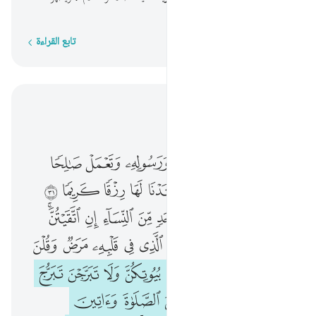
نفوسكم غاية الطهارة.
تابع القراءة
كلمة بكلمة
اقرأ في السياق
الفصل ٣٣, صفحة ٤٢٢, جوز ٢٢
۞ ومن يقنت منكن لله ورسوله وتعمل صالحا نوتها اجرها مرتين واعتدنا لها رزقا كريما ٣١ يا نساء النبي لستن كاحد من النساء ان اتقيتن فلا تخضعن بالقول فيطمع الذي في قلبه مرض وقلن قولا معروفا ٣٢ وقرن في بيوتكن ولا تبرجن تبرج الجاهلية الاولى واقمن الصلاة واتين الزكاة واطعن الله ورسوله انما يريد الله ليذهب عنكم الرجس اهل البيت ويطهركم تطهيرا ٣٣ واذكرن ما
ﱁ ﱂ
ﱃ
ﱄ
ﱅ
ﱆ
ﱇ
ﱈ
۞ وَمَن يَقْنُتْ مِنكُنَّ لِلَّهِ وَرَسُولِهِۦ وَتَعْمَلْ صَـٰلِحًۭا نُّؤْتِهَآ أَجْرَهَا مَرَّتَيْنِ وَأَعْتَدْنَا لَهَا رِزْقًۭا كَرِيمًۭا ٣١ يَـٰنِسَآءَ ٱلنَّبِىِّ لَسْتُنَّ كَأَحَدٍۢ مِّنَ ٱلنِّسَآءِ ۚ إِنِ ٱتَّقَيْتُنَّ فَلَا تَخْضَعْنَ بِٱلْقَوْلِ فَيَطْمَعَ ٱلَّذِى فِى قَلْبِهِۦ مَرَضٌۭ وَقُلْنَ قَوْلًۭا مَّعْرُوفًۭا ٣٢ وَقَرْنَ فِى بُيُوتِكُنَّ وَلَا تَبَرَّجْنَ تَبَرُّجَ ٱلْجَـٰهِلِيَّةِ ٱلْأُولَىٰ ۖ وَأَقِمْنَ ٱلصَّلَوٰةَ وَءَاتِينَ ٱلزَّكَوٰةَ وَأَطِعْنَ ٱللَّهَ وَرَسُولَهُۥٓ ۚ إِنَّمَا يُرِيدُ ٱللَّهُ لِيُذْهِبَ عَنكُمُ ٱلرِّجْسَ أَهْلَ ٱلْبَيْتِ وَيُطَهِّرَكُمْ تَطْهِيرًۭا ٣٣ وَ
ﱉ
ﱊ
ﱋ
ﱌ
ﱍ
ﱎ
ﱏ
ﱐ
ﱑ
ﱒ
ﱓ
ﱔ
ﱕ
ﱖ
ﱗ
ﱘﱙ
ﱚ
ﱛ
ﱜ
ﱝ
ﱞ
ﱟ
ﱠ
ﱡ
ﱢ
ﱣ
ﱤ
ﱥ
ﱦ
ﱧ
ﱨ
ﱩ
ﱪ
ﱫ
ﱬ
ﱭﱮ
ﱯ
ﱰ
ﱱ