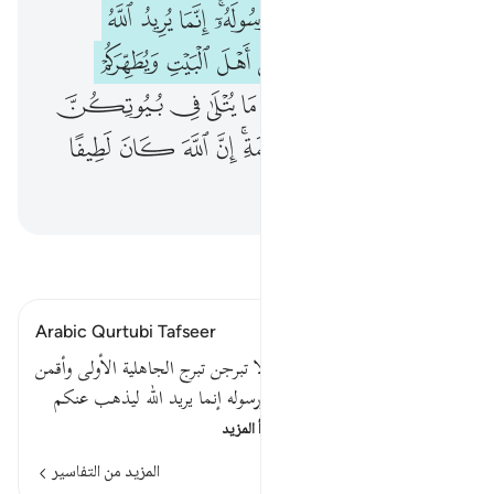
ﱲ
ﱳ
ﱴ
ﱵﱶ
ﱷ
ﱸ
ﱹ
ﱺ
ﱻ
ﱼ
ﱽ
ﱾ
ﱿ
ﲀ
ﲁ
ﲂ
ﲃ
ﲄ
ﲅ
ﲆ
ﲇ
ﲈ
ﲉ
ﲊﲋ
ﲌ
ﲍ
ﲎ
ﲏ
ﲐ
ﲑ
اقرأ التفسير
Arabic Qurtubi Tafseer
قوله تعالى : وقرن في بيوتكن ولا تبرجن تبرج الجاهلية الأولى وأقمن
الصلاة وآتين الزكاة وأطعن الله ورسوله إنما يريد الله ليذهب عنكم
الرجس أهل البيت ويطهر…
اقرأ المزيد
المزيد من التفاسير