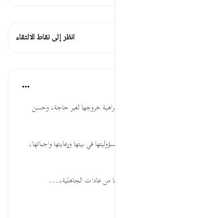
اطلع على القراءات
هذه الآية 2 التقاطعات
انظر إلى نقاط الالتقاء
الدروس
موسوعة الهدايات القرآنية
قبل ٤٠ أسبوعًا
·
المراجع
آية ٣٣:٣٣
وَقَرْنَ... الأمر بلزوم المرأة بيتها، وكراهية خروجها لغير حاجة، وحسن
تنظيم الإسلام للمهام.
فِي بُيُوتِكُنَّ... أهمية قيام المرأة بمسؤوليتها في بيتها ورعايتها واجباتها،
والاهتمام بذلك أولى من خروجها.
وَلاَ تَبَرَّجْنَ... كشف المرأة لمفاتنها من عادات الجاهلية،...
عرض المزيد
٠
٠