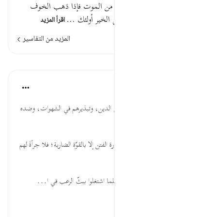
تدور أعينهم كالذي يغشى عليه من الموت فإذا ذهب الخوف
سلقوكم بألسنة حداد أشحة على الخير أولئك …
اقرأ المزيد
المزيد من التفاسير
الدروس
موسوعة الهدايات القرآنية
قبل ٤٠ أسبوعًا
·
المراجع
آية ١٩:٣٣
أَشِحَّةً... شدّة بخل المنافقين على الدين، وتبذيرهم في الشهوات، وضده
كرم المؤمن لدينه وأهله.
الْخَوْفُ... لا ينزجر المنافق عن إثارة الفتن إلا بالقوّة الضاربة؛ فلا جرأةَ لهم
على المواجهة مهما ملكوا.
تَدُورُ... الجزاء من جنس العمل؛ فلما اشتغلوا ببثّ الرعب في ا...
عرض المزيد
٠
٠