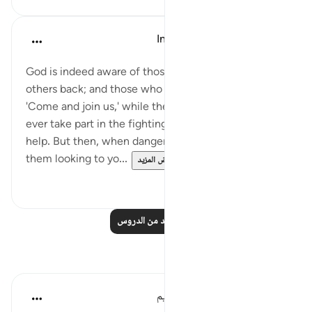
In the Shade of the Quran
قبل ٣١ أسبوعًا
·
المراجع
آية ١٨:٣٣-٢٠
God is indeed aware of those of you who hold
others back; and those who say to their brethren:
'Come and join us,' while they themselves hardly
ever take part in the fighting, begrudging you all
help. But then, when danger threatens, you see
them looking to yo...
عرض المزيد
٠
٠
اقرأ المزيد من الدروس
تأملات
الهيئة العالمية لتدبر القرآن الكريم