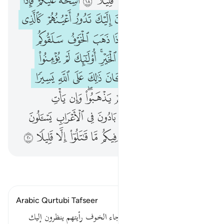
ﱴﱵ
ﱶ
ﱷ
ﱸ
ﱹ
ﱺ
ﱻ
ﱼ
ﱽﱾ
ﱿ
ﲀ
ﲁ
ﲂ
ﲃ
ﲄ
ﲅ
ﲆ
ﲇ
ﲈ
ﲉ
ﲊ
ﲋﲌ
ﲍ
ﲎ
ﲏ
ﲐ
ﲑ
ﲒ
ﲓ
ﲔ
ﲕﲖ
ﲗ
ﲘ
ﲙ
ﲚ
ﲛ
ﲜﲝ
ﲞ
ﲟ
ﲠ
ﲡ
ﲢ
ﲣ
ﲤ
ﲥ
ﲦ
ﲧﲨ
ﲩ
ﲪ
ﲫ
ﲬ
ﲭ
ﲮ
ﲯ
ﲰ
ﲱ
ﲲ
ﲳ
ﲴﲵ
ﲶ
ﲷ
ﲸ
ﲹ
ﲺ
ﲻ
ﲼ
ﲽ
اقرأ التفسير
Arabic Qurtubi Tafseer
قوله تعالى : أشحة عليكم فإذا جاء الخوف رأيتهم ينظرون إليك