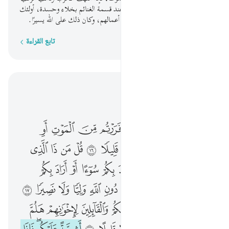
رموكم بألسنة حداد مؤذية، وتراهم عند قسمة الغنائم بخلاء وحسدة، أولئك
لم يؤمنوا بقلوبهم، فأذهب الله ثواب أعمالهم، وكان ذلك على الله يسيرًا.
تابع القراءة
كلمة بكلمة
اقرأ في السياق
الفصل ٣٣, صفحة ٤٢٠, جوز ٢١
قل لن ينفعكم الفرار ان فررتم من الموت او القتل واذا لا تمتعون الا قليلا ١٦ قل من ذا الذي يعصمكم من الله ان اراد بكم سوءا او اراد بكم رحمة ولا يجدون لهم من دون الله وليا ولا نصيرا ١٧ ۞ قد يعلم الله المعوقين منكم والقايلين لاخوانهم هلم الينا ولا ياتون الباس الا قليلا ١٨ اشحة عليكم فاذا جاء الخوف رايتهم ينظرون اليك تدور اعينهم كالذي يغشى عليه من الموت فاذا ذهب الخوف سلقوكم بالسنة حداد اشحة على الخير اولايك لم يومنوا فاحبط الله اعمالهم وكان ذالك على الله يسيرا ١٩ يحسبون الاحزاب لم يذهبوا وان يات الاحزاب يودوا لو انهم بادون في الاعراب يسالون عن انبايكم ولو كانوا فيكم ما قاتلوا الا قليلا ٢٠
ﱁ
ﱂ
ﱃ
ﱄ
ﱅ
ﱆ
ﱇ
ﱈ
ﱉ
قُل لَّن يَنفَعَكُمُ ٱلْفِرَارُ إِن فَرَرْتُم مِّنَ ٱلْمَوْتِ أَوِ ٱلْقَتْلِ وَإِذًۭا لَّا تُمَتَّعُونَ إِلَّا قَلِيلًۭا ١٦ قُلْ مَن ذَا ٱلَّذِى يَعْصِمُكُم مِّنَ ٱللَّهِ إِنْ أَرَادَ بِكُمْ سُوٓءًا أَوْ أَرَادَ بِكُمْ رَحْمَةًۭ ۚ وَلَا يَجِدُونَ لَهُم مِّن دُونِ ٱللَّهِ وَلِيًّۭا وَلَا نَصِيرًۭا ١٧ ۞ قَدْ يَعْلَمُ ٱللَّهُ ٱلْمُعَوِّقِينَ مِنكُمْ وَٱلْقَآئِلِينَ لِإِخْوَٰنِهِمْ هَلُمَّ إِلَيْنَا ۖ وَلَا يَأْتُونَ ٱلْبَأْسَ إِلَّا قَلِيلًا ١٨ أَشِحَّةً عَلَيْكُمْ ۖ فَإِذَا جَآءَ ٱلْخَوْفُ رَأَيْتَهُمْ يَنظُرُونَ إِلَيْكَ تَدُورُ أَعْيُنُهُمْ كَٱلَّذِى يُغْشَىٰ عَلَيْهِ مِنَ ٱلْمَوْتِ ۖ فَإِذَا ذَهَبَ ٱلْخَوْفُ سَلَقُوكُم بِأَلْسِنَةٍ حِدَادٍ أَشِحَّةً عَلَى ٱلْخَيْرِ ۚ أُو۟لَـٰٓئِكَ لَمْ يُؤْمِنُوا۟ فَأَحْبَطَ ٱللَّهُ أَعْمَـٰلَهُمْ ۚ وَكَانَ ذَٰلِكَ عَلَى ٱللَّهِ يَسِيرًۭا ١٩ يَحْسَبُونَ ٱلْأَحْزَابَ لَمْ يَذْهَبُوا۟ ۖ وَإِن يَأْتِ ٱلْأَحْزَابُ يَوَدُّوا۟ لَوْ أَنَّهُم بَادُونَ فِى ٱلْأَعْرَابِ يَسْـَٔلُونَ عَنْ أَنۢبَآئِكُمْ ۖ وَلَوْ كَانُوا۟ فِيكُم مَّا قَـٰتَلُوٓا۟ إِلَّا قَلِيلًۭا ٢٠
ﱊ
ﱋ
ﱌ
ﱍ
ﱎ
ﱏ
ﱐ
ﱑ
ﱒ
ﱓ
ﱔ
ﱕ
ﱖ
ﱗ
ﱘ
ﱙ
ﱚ
ﱛ
ﱜ
ﱝ
ﱞ
ﱟﱠ
ﱡ
ﱢ
ﱣ
ﱤ
ﱥ
ﱦ
ﱧ
ﱨ
ﱩ
ﱪ
ﱫ ﱬ
ﱭ
ﱮ
ﱯ
ﱰ
ﱱ
ﱲ
ﱳ