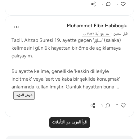
٠
٠
Muhammet Elbir Habiboglu
قبل سنتين
·
المراجع
آية ١٩:٣٣
Tabii, Ahzab Suresi 19. ayette geçen 'سلق' (salaka)
kelimesini günlük hayattan bir örnekle açıklamaya
çalışayım.
Bu ayette kelime, genellikle 'keskin dilleriyle
incitmek' veya 'sert ve kaba bir şekilde konuşmak'
anlamında kullanılmıştır. Günlük hayattan buna ...
عرض المزيد
١
٢
اقرأ المزيد من التأملات