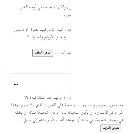
قبل ٢٩ أسبوعًا
·
المراجع
آية ١٩:٣٣
* هنالك أيدٍ باذلة بسخاء لكل باطل، ولكنها شحيحة في أوجه الخير
والنفقة على المستحقين من المسلمين.
* إن قومًا يفزعون من مجرد لقاء العدو، كيف تؤمل فيهم نصرة، أو ترتجى
منهم شجاعة عندما تتصادم الصفوف وتتعانق الأرواح والحتوف؟
* المنافقون يبخلون بأرواحهم وأموالهم ف...
عرض المزيد
٠
٠
القرآن تدبر وعمل
قبل ٤٠ أسبوعًا
·
المراجع
آية ١٩:٣٣
(أشحة عليكم): بأبدانهم عند القتال، وأموالهم عند النفقة فيه؛ فلا
يجاهدون بأموالهم وأنفسهم... (أشحة على الخير): الذي يراد منهم؛ وهذا
شر ما في الإنسان: أن يكون شحيحًا بما أُمر به، شحيحًا بماله أن ينفقه
في وجهه، شحيحًا في بدنه أن يجاهد أعداء الله أو يدعو إلى سبيل ...
عرض المزيد