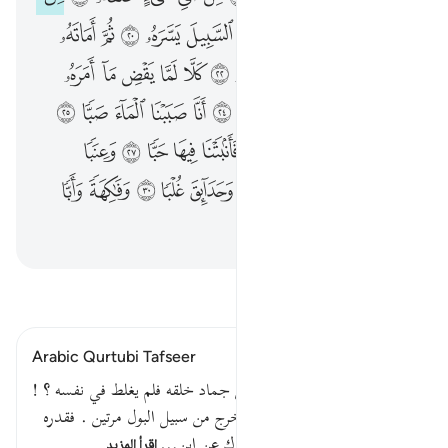
قُتِلَ ٱلْإِنسَـٰنُ مَآ أَكْفَرَهُۥ ١٧ مِنْ أَىِّ شَىْءٍ خَلَقَهُۥ ١٨ مِن نُّطْفَةٍ خَلَقَهُۥ فَقَدَّرَهُۥ ١٩ ثُمَّ ٱلسَّبِيلَ يَسَّرَهُۥ ٢٠ ثُمَّ أَمَاتَهُۥ فَأَقْبَرَهُۥ ٢١ ثُمَّ إِذَا شَآءَ أَنشَرَهُۥ ٢٢ كَلَّا لَمَّا يَقْضِ مَآ أَمَرَهُۥ ٢٣ فَلْيَنظُرِ ٱلْإِنسَـٰنُ إِلَىٰ طَعَامِهِۦٓ ٢٤ اَنَّا صَبَبْنَا ٱلْمَآءَ صَبًّۭا ٢٥ ثُمَّ شَقَقْنَا ٱلْأَرْضَ شَقًّۭا ٢٦ فَأَنۢبَتْنَا فِيهَا حَبًّۭا ٢٧ وَعِنَبًۭا وَقَضْبًۭا ٢٨ وَزَيْتُونًۭا وَنَخْلًۭا ٢٩ وَحَدَآئِقَ غُلْبًۭا ٣٠ وَفَـٰكِهَةًۭ وَأَبًّۭا ٣١ مَّتَـٰعًۭا لَّكُمْ وَلِأَنْعَـٰمِكُمْ ٣٢
ﲋ
ﲌ
ﲍ
ﲎ
ﲏ
ﲐ
ﲑ
ﲒ
ﲓ
ﲔ
ﲕ
ﲖ
ﲗ
ﲘ
ﲙ
ﲚ
ﲛ
ﲜ
ﲝ
ﲞ
ﲟ
ﲠ
ﲡ
ﲢ
ﲣ
ﲤ
ﲥ
ﲦ
ﲧ
ﲨ
ﲩ
ﲪ
ﲫ
ﲬ
ﲭ
ﲮ
ﲯ
ﲰ
ﲱ
ﲲ
ﲳ
ﲴ
ﲵ
ﲶ
ﲷ
ﲸ
ﲹ
ﲺ
ﲻ
ﲼ
ﲽ
ﲾ
ﲿ
ﳀ
ﳁ
ﳂ
ﳃ
ﳄ
اقرأ التفسير
Arabic Qurtubi Tafseer
من نطفة أي من ماء يسير مهين جماد خلقه فلم يغلط في نفسه ؟ !
قال الحسن : كيف يتكبر من خرج من سبيل البول مرتين . فقدره
في بطن أمه . كذا روى الضحاك عن ابن…
اقرأ المزيد