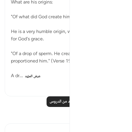
What are his origins:
"Of what did God create him?" (Verse 18)
He is a very humble origin, worthless indeed except
for God's grace.
"Of a drop of sperm. He created him and
proportioned him." (Verse 19)
A dr...
عرض المزيد
٦٦
٠
٠
اقرأ المزيد من الدروس
تأملات