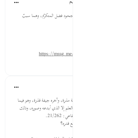
الهيئة العالمية لتدبر القرآن الكريم
قبل ٣٠ أسبوعًا
·
المراجع
آية ١٧:٨٠-١٩
* شر الأخلاق كفران يد المنعِم، وجحود فضل المتكرّم، وهما سببٌ
لمحق البركات وحلول اللعنات.
المصدر: هدايات القرآن الكريم
للمزيد حمل تطبيق تدبر:
https://mssg.me/4lx6w
١
٠
٠
القرآن تدبر وعمل
قبل ٤٠ أسبوعًا
·
المراجع
آية ١٨:٨٠-٢١
فقد عرف بهذا أن أول الإنسان نطفة مذرة، وآخره جيفة قذرة، وهو فيما
بين ذلك يحمل العذرة؛ فما شرَّفَه بالعلم إلا الذي أبدعه وصوره، وذلك
موجب لأن يشكره لا أن يكفره. البقاعي: 21/262.
السؤال: بماذا يشرف الإنسان ويرتفع قدره؟