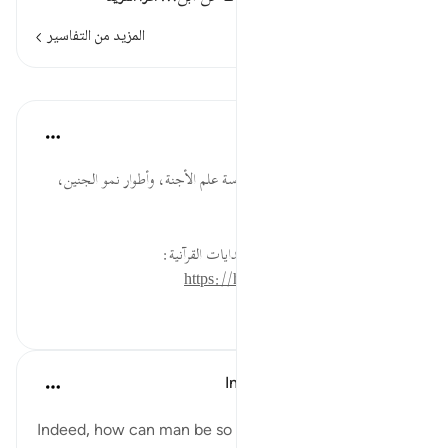
المزيد من التفاسير
الدروس
موسوعة الهدايات القرآنية
قبل ٤٠ أسبوعًا
·
المراجع
آية ١٩:٨٠
فَقَدَّرَهُ ... الدعوة إلى الاهتمام بدراسة علم الأجنة، وأطوار نمو الجنين،
وخصائص كل مرحلة.
لقراءة المزيد اذهب إلى موسوعة الهدايات القرآنية:
https://hidayaaencyc.net/mawso3a
٥٤
٠
٠
In the Shade of the Quran
قبل ٣٢ أسبوعًا
·
المراجع
آية ١٨:٨٠-١٩
Indeed, how can man be so arrogant and conceited?