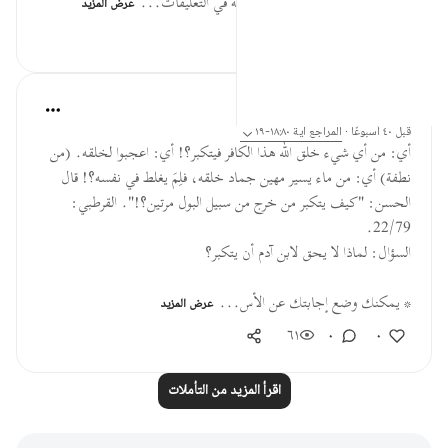
* يمكنك وضع إجابتك عن الأسئلة في التعليقات...
عرض المزيد
١٤٣
٠
٠
القرآن تدبر وعمل
قبل ٤٠ أسبوعًا
·
المراجع
آية ١٨:٨٠-١٩
أي: من أي شيء خلق الله هذا الكافر فيتكبر؟! أي: اعجبوا لخلقه. (من
نطفة) أي: من ماء يسير مهين جماد خلقه، فلِمَ يغلط في نفسه؟! قال
الحسن: "كيف يتكبر من خرج من سبيل البول مرتين؟!". القرطبي:
22/79.
السؤال: لماذا لا يحق لابن آدم أن يتكبر؟
* يمكنك وضع إجابتك عن الأس...
عرض المزيد
٦١
٠
٠
اقرأ المزيد من التأملات