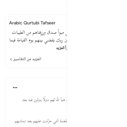
اقرأ التفسير
Arabic Qurtubi Tafseer
قوله تعالى ولقد بوأنا بني إسرائيل مبوأ صدق ورزقناهم من الطيبات
فما اختلفوا حتى جاءهم العلم إن ربك يقضي بينهم يوم القيامة فيما
كانوا فيه يختلفون قوله ت…
اقرأ المزيد
المزيد من التفاسير
الدروس
موسوعة الهدايات القرآنية
قبل ٤٠ أسبوعًا
·
المراجع
آية ٩٣:١٠
بَوَّأْنَا... فضيلة لبني إسرائيل؛ حيث هيأ الله لهم منزلًا ينزلون فيه بعد
إنجائهم من عدوهم.
الطَّيِّبَاتِ... حُرّمت على اليهود الأطعمة التي حرّمت عليهم بعد تماديهم