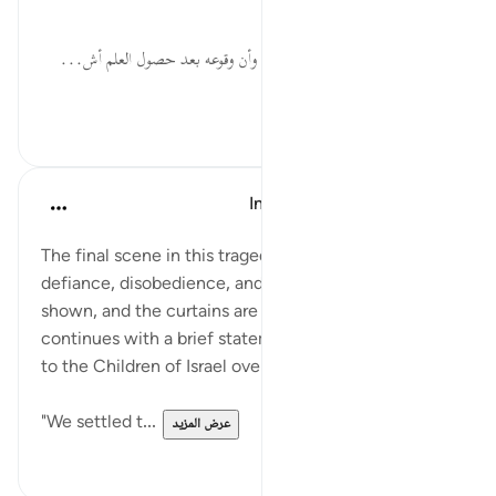
في الظلم والعصيان؛ عقوبة لهم.
اخْتَلَفُواْ... ذمّ للاختلاف والتفرق، وأن وقوعه بعد حصول العلم أش...
عرض المزيد
٠
٠
In the Shade of the Quran
قبل ٣١ أسبوعًا
·
المراجع
آية ٩٣:١٠
The final scene in this tragedy of corruption,
defiance, disobedience, and tyranny is clearly
shown, and the curtains are drawn. The surah then
continues with a brief statement of what happened
to the Children of Israel over several generations:
"We settled t...
عرض المزيد
٠
٠