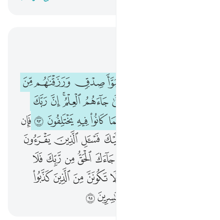
اقرأ في السياق
الفصل ١٠, صفحة ٢١٩, جوز ١١
ولقد بوانا بني اسراييل مبوا صدق ورزقناهم من الطيبات فما اختلفوا حتى جاءهم العلم ان ربك يقضي بينهم يوم القيامة فيما كانوا فيه يختلفون ٩٣ فان كنت في شك مما 
ﲃ
ﲄ
ﲅ
ﲆ
ﲇ
ﲈ
ﲉ
ﲊ
وَلَقَدْ بَوَّأْنَا بَنِىٓ إِسْرَٰٓءِيلَ مُبَوَّأَ صِدْقٍۢ وَرَزَقْنَـٰهُم مِّنَ ٱلطَّيِّبَـٰتِ فَمَا ٱخْتَلَفُوا۟ حَتَّىٰ جَآءَهُمُ ٱلْعِلْمُ ۚ إِنَّ رَبَّكَ يَقْضِى بَيْنَهُمْ يَوْمَ ٱلْقِيَـٰمَةِ فِيمَا كَانُوا۟ فِيهِ يَخْتَلِفُونَ ٩٣ فَإِن كُنتَ فِى شَكٍّۢ مِّ
ﲋ
ﲌ
ﲍ
ﲎ
ﲏ
ﲐﲑ
ﲒ
ﲓ
ﲔ
ﲕ
ﲖ
ﲗ
ﲘ
ﲙ
ﲚ
ﲛ
ﲜ
ﲝ
ﲞ
ﲟ
ﲠ
ﲡ
ﲢ
ﲣ
ﲤ
ﲥ
ﲦ
ﲧ
ﲨ
ﲩﲪ
ﲫ
ﲬ
ﲭ
ﲮ
ﲯ
ﲰ
ﲱ
ﲲ
ﲳ
ﲴ
ﲵ
ﲶ
ﲷ
ﲸ
ﲹ
ﲺ
ﲻ
ﲼ
ﲽ
ﲾ
ﲿ