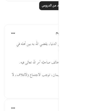
اقرأ المزيد من الدروس
تأملات
الهيئة العالمية لتدبر القرآن الكريم
قبل ٣٠ أسبوعًا
·
المراجع
آية ٩٣:١٠
* ثمة اختلاف لا حيلة في إزالته في الدنيا، يقضي الله به بين أهله في
الآخرة، فيُعرَفُ المُحقُّ من المُبطل.
* من العلم ما يكونُ وَبالًا، متى ما خالف صاحبُه أمر الله تعالى فيه.
* النعمة والاستقرار، وتوفر العلم والإيمان، توجب الاجتماع والائتلاف، لا
الفُرقة والاخت...
عرض المزيد
٠
٠
القرآن تدبر وعمل