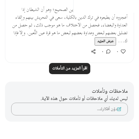
قبل ٤٠ أسبوعًا
·
المراجع
آية ٩٣:١٠
وهذا هو الداء الذي يعرض لأهل الدين الصحيح؛ وهو أن الشيطان إذا
أعجزوه أن يطيعوه في ترك الدين بالكلية، سعى في التحريش بينهم وإلقاء
العداوة والبغضاء، فحصل من الاختلاف ما هو موجب ذلك، ثم حصل من
تضليل بعضهم لبعض وعداوة بعضهم لبعض ما هو قرة عين اللَّعين. وإلا فإذا
ك...
عرض المزيد
٠
٠
اقرأ المزيد من التأملات
ملاحظات وتأملات
ليس لديك أي ملاحظات أو تأملات حول هذه الآية.
دوّن أفكارك…