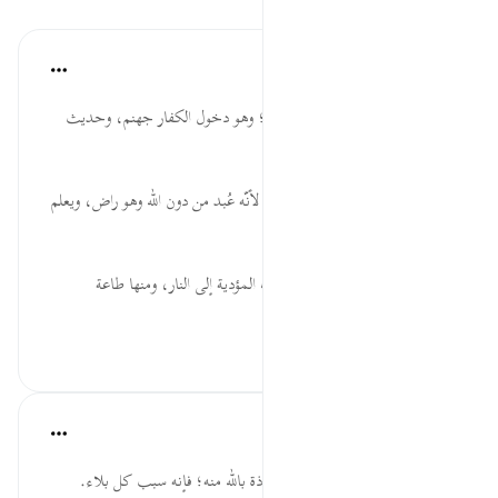
الدروس
موسوعة الهدايات القرآنية
قبل ٤٠ أسبوعًا
·
المراجع
آية ٢٢:١٤
وَقَالَ ... إثبات لموقف من الآخرة؛ وهو دخول الكفار جهنم، وحديث
إبليس مع أصحاب النار.
ٱلشَّيۡطَٰنُ ... إبليس من الطواغيت؛ لأنّه عُبد من دون الله وهو راض، ويعلم
الحق وأنه على ضلال.
وَوَعَدتُّكُمۡ ... التحذير من الأسباب المؤدية إلى النار، ومنها طاعة
الشيطان؛ فإ...
عرض المزيد
٠
٠
القرآن تدبر وعمل
قبل ٤٠ أسبوعًا
·
المراجع
آية ٢٢:١٤
لا تأمن الشيطان، وأكثر من الاستعاذة بالله منه؛ فإنه سبب كل بلاء.