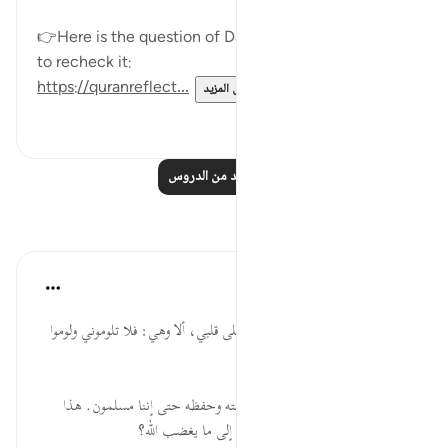
👉Here is the question of Day 13 if you would like
to recheck it:
https://quranreflect...
عرض المزيد
٠
٧
اقرأ المزيد من الدروس
تأملات
انفال هبة
قبل ١٢ أسبوعًا
·
المراجع
آية ٢٢:١٤
من سورة إبراهيم توجد آية حُفرت على قلبي، ألا وهي: فلا تلوموني ولوموا
أنفسكم.
حقًا، الله سبحانه وتعالى رزقنا برحمته وحفظه حتى إننا مسلمون. هذا
فضل عظيم من الله، فكيف بنا نعود إلى ما يغضب الله؟