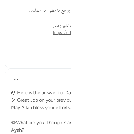
اجلس مع نفسك جلسة محاسبة، وراجع ما مضى من عملك.
* للمزيد عن هذه الآية في مصحف تدبر وعمل:
https://altadabbur.com/#aya=14_22
#عمل
٠
٠
Mohannad Hakeem
قبل ٣ سنوات
·
المراجع
آية ٢٢:١٤
📖 Here is the answer for Day (
#13
)
🥇 Great Job on your previous reflections
May Allah bless your efforts.
✏️What are your thoughts and reflections for today's
Ayah?