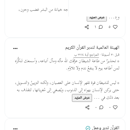
والله إن أمر الإنسان لعجيب؛ فإذا واجه خيانة من البشر غضب وحزن،
وإذ...
عرض المزيد
١
٥
الهيئة العالمية لتدبر القرآن الكريم
قبل ٣٠ أسبوعًا
·
المراجع
آية ٢٢:١٤
* تحذيرًا من طاعة الشيطان عرَّفَك الله مآله ومآل أتباعه، وأسمعك تَنكُّرَه
لمن أطاعه يوم لا ينفعُ ندم ولا تلاوُم.
* ليس للشيطان قوة تقهر الإنسان على العصيان، ولكنه التزيينُ والتسويل،
حتى يركن الإنسان بهواه إلى الذنوب، ويُصغي إلى مُغرياتها، لتقذف به
بعد ذلك في ...
عرض المزيد
٠
٠
القرآن تدبر وعمل