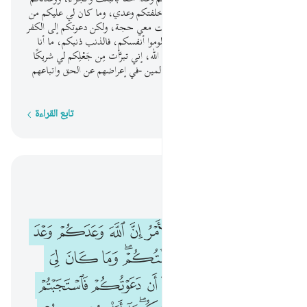
وعدًا باطلا أنه لا بَعْثَ ولا جزاء، فأخلفتكم وعدي، وما كان لي عليكم من
قوة أقهركم بها على اتباعي، ولا كانت معي حجة، ولكن دعوتكم إلى الكفر
والضلال فاتبعتموني، فلا تلوموني ولوموا أنفسكم، فالذنب ذنبكم، ما أنا
بمغيثكم ولا أنتم بمغيثيَّ من عذاب الله، إني تبرَّأت مِن جَعْلِكم لي شريكًا
مع الله في طاعته في الدنيا. إن الظالمين -في إعراضهم عن الحق واتباعهم
الباطل- لهم عذاب مؤلم موجع.
تابع القراءة
كلمة بكلمة
اقرأ في السياق
الفصل ١٤, صفحة ٢٥٨, جوز ١٣
وقال الشيطان لما قضي الامر ان الله وعدكم وعد الحق ووعدتكم فاخلفتكم و
ﱼ
ﱽ
ﱾ
ﱿ
ﲀ
ﲁ
ﲂ
ﲃ
ﲄ
وَقَالَ ٱلشَّيْطَـٰنُ لَمَّا قُضِىَ ٱلْأَمْرُ إِنَّ ٱللَّهَ وَعَدَكُمْ وَعْدَ ٱلْحَقِّ وَوَعَدتُّكُمْ فَأَخْلَفْتُكُم
ﲅ
ﲆ
ﲇﲈ
ﲉ
ﲊ
ﲋ
ﲌ
ﲍ
ﲎ
ﲏ
ﲐ
ﲑ
ﲒ