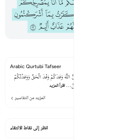
ﲓﲔ
ﲕ
ﲖ
ﲗ
ﲘﲙ
ﲚ
ﲛ
ﲜ
ﲝ
ﲞ
ﲟ
ﲠ
ﲡ
ﲢ
ﲣ
ﲤ
ﲥﲦ
ﲧ
ﲨ
ﲩ
ﲪ
ﲫ
ﲬ
اقرأ التفسير
Arabic Qurtubi Tafseer
وَقَالَ الشَّيْطَانُ لَمَّا قُضِيَ الْأَمْرُ إِنَّ اللَّهَ وَعَدَكُمْ وَعْدَ الْحَقِّ وَوَعَدْتُكُمْ
فَأَخْلَفْتُكُمْ وَمَا كَانَ لِيَ عَلَيْكُمْ مِنْ…
اقرأ المزيد
المزيد من التفاسير
اطلع على القراءات
هذه الآية 1 التقاطعات
انظر إلى نقاط الالتقاء