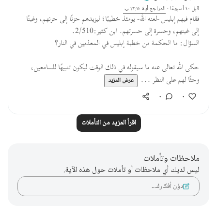
قبل ٤٠ أسبوعًا
·
المراجع
آية ٢٢:١٤
فقام فيهم إبليس -لعنه الله- يومئذ خطيبًا؛ ليزيدهم حزنًا إلى حزنهم، وغبنًا
إلى غبنهم، وحسرة إلى حسرتهم. ابن كثير:2/510.
السؤال: ما الحكمة من خطبة إبليس في المعذبين في النار؟
حكى الله تعالى عنه ما سيقوله في ذلك الوقت ليكون تنبيهًا للسامعين،
وحثًا لهم على النظر ...
عرض المزيد
٠
٠
اقرأ المزيد من التأملات
ملاحظات وتأملات
ليس لديك أي ملاحظات أو تأملات حول هذه الآية.
دوّن أفكارك…