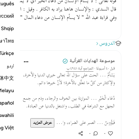
قوله تعالى : لا يسأم الإنسان من دعاء الخير أي لا يمل من دعائه 
tuguês
قال السدي : والإنسان هاهنا يراد به الكافر . وقيل : الوليد بن المغ
усский
وفي قراءة عبد الله " لا يسأم الإنسان من دعاء المال " وإن مسه 
Shqip
ษาไทย
الدروس
Türkçe
موسوعة الهدايات القرآنية
اردو
قبل ٤٠ أسبوعًا
·
المراجع
آية ٤٩:٤١
يَسْأَمُ ... الحث على سؤال الله تعالى خيري الدنيا والآخرة،
体中文
والإكثار من كلّ ما تعلّق بالآخرة؛ لأنّ خيرها دائم.
Melayu
دُعَاء الْخَيْرِ ... الموازنة بين الخوف والرجاء، وذم من جمع
spañol
الجهل مع الشراهة في الطلب، واشتغل بالدنيا عن العبادة.
swahili
فَيَؤُوسٌ ... الصبر على الضراء، وا...
عرض المزيد
ng Việt
٠
٠