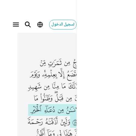
تسجيل الدخول
 في السياق
٤, جوز ٢٥
 الساعة وما تخرج من ثمرات من اكمامها وما تحمل من انثى ولا تضع الا بعلمه ويوم يناديهم اين شركايي قالوا اذناك ما منا من شهيد ٤٧ وضل عنهم ما كانوا يدعون من قبل وظنوا ما لهم من محيص ٤٨ لا يسام الانسان من دعاء الخير وان مسه الشر فييوس قنوط ٤٩ ولين اذقناه رحمة منا من بعد ضر
ﱂ
ﱃ
ﱄ
ﱅﱆ
ﱇ
ﱈ
ﱉ
ﱊ
ﱋ
مُ ٱلسَّاعَةِ ۚ وَمَا تَخْرُجُ مِن ثَمَرَٰتٍۢ مِّنْ أَكْمَامِهَا وَمَا تَحْمِلُ مِنْ أُنثَىٰ وَلَا تَضَعُ إِلَّا بِعِلْمِهِۦ ۚ وَيَوْمَ يُنَادِيهِمْ أَيْنَ شُرَكَآءِى قَالُوٓا۟ ءَاذَنَّـٰكَ مَا مِنَّا مِن شَهِيدٍۢ ٤٧ وَضَلَّ عَنْهُم مَّا كَانُوا۟ يَدْعُونَ مِن قَبْلُ ۖ وَظَنُّوا۟ مَا لَهُم مِّن مَّحِيصٍۢ ٤٨ لَّا يَسْـَٔمُ ٱلْإِنسَـٰنُ مِن دُعَآءِ ٱلْخَيْرِ وَإِن مَّسَّهُ ٱلشَّرُّ فَيَـُٔوسٌۭ قَنُوطٌۭ ٤٩ وَلَئِنْ أَذَقْنَـٰهُ رَحْمَةًۭ مِّنَّا مِنۢ
ﱍ
ﱎ
ﱏ
ﱐ
ﱑ
ﱒ
ﱓ
ﱔﱕ
ﱖ
ﱘ
ﱙ
ﱚ
ﱛ
ﱜ
ﱝ
ﱞ
ﱟ
ﱡ
ﱢ
ﱣ
ﱤ
ﱥ
ﱦ
ﱧﱨ
ﱩ
ﱪ
ﱬ
ﱭ
ﱮ
ﱯ
ﱰ
ﱱ
ﱲ
ﱳ
ﱴ
ﱶ
ﱷ
ﱸ
ﱹ
ﱺ
ﱻ
ﱼ
ﱽ
ﱿ
ﲀ
ﲁ
ﲂ
ﲃ
ﲄ
ﲅ
ﲆ
ﲇ