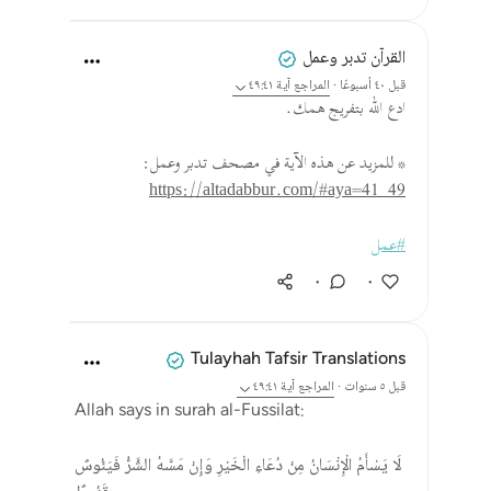
القرآن تدبر وعمل
قبل ٤٠ أسبوعًا
·
المراجع
آية ٤٩:٤١
ادع الله بتفريج همك.
* للمزيد عن هذه الآية في مصحف تدبر وعمل:
https://altadabbur.com/#aya=41_49
#عمل
٠
٠
Tulayhah Tafsir Translations
قبل ٥ سنوات
·
المراجع
آية ٤٩:٤١
Allah says in surah al-Fussilat:
لَا يَسْأَمُ الْإِنْسَانُ مِنْ دُعَاءِ الْخَيْرِ وَإِنْ مَسَّهُ الشَّرُّ فَيَئُوسٌ