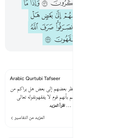
ﲀ
ﲁ
ﲂ
ﲃ
ﲄ
ﲅ
ﲆ
ﲇ
ﲈ
ﲉ
ﲊ
ﲋ
ﲌ
ﲍ
ﲎ
ﲏ
ﲐ
ﲑ
ﲒﲓ
ﲔ
ﲕ
ﲖ
ﲗ
ﲘ
ﲙ
ﲚ
ﲛ
اقرأ التفسير
Arabic Qurtubi Tafseer
قوله تعالى وإذا ما أنزلت سورة نظر بعضهم إلى بعض هل يراكم من
أحد ثم انصرفوا صرف الله قلوبهم بأنهم قوم لا يفقهونقوله تعالى
وإذا ما أنزلت سورة نظر بعضهم …
اقرأ المزيد
المزيد من التفاسير
الدروس