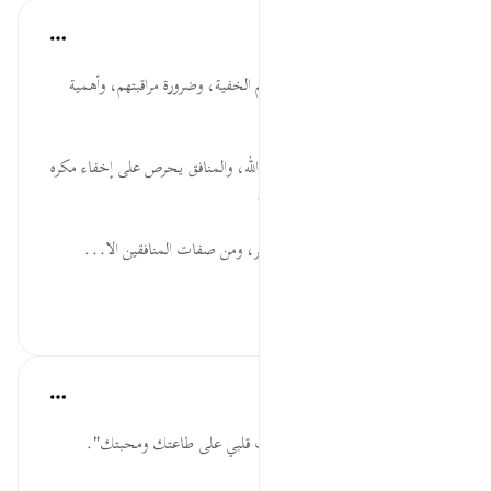
موسوعة الهدايات القرآنية
قبل ٤٠ أسبوعًا
·
المراجع
آية ١٢٧:٩
نَّظَرَ ... خطورة المنافقين وأساليبهم الخفية، وضرورة مراقبتهم، وأهمية
معرفة لغة العيون والأجساد.
يَرَاكُم ... سوء أدب المنافقين مع الله، والمنافق يحرص على إخفاء مكره
وكيده، ويراقب الخلق دون الخالق.
انصَرَفُواْ ... ذم الانصراف عن الخير، ومن صفات المنافقين الا...
عرض المزيد
٠
٠
القرآن تدبر وعمل
قبل ٤٠ أسبوعًا
·
المراجع
آية ١٢٧:٩
قل: "اللهم يا مصرف القلوب صرف قلبي على طاعتك ومحبتك".