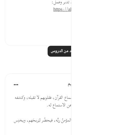
* للمزيد عن هذه الآية في مصحف تدبر وعمل:
https://altadabbur.com/#aya=9_127
#عمل
٠
٠
اقرأ المزيد من الدروس
تأملات
الهيئة العالمية لتدبر القرآن الكريم
قبل ٣٠ أسبوعًا
·
المراجع
آية ١٢٧:٩
* لا يستطيع المنافقون البقاء عند سماع القرآن، فقلوبهم لا تقبله، وكشفه
لغوارهم وإخراجه لأسرارهم يصرفهم عن الاستماع له.
* المنافق يراقب الناس كما يراقب المؤمنُ ربَّه، فيحضُر ليَربحَهم، ويخنِس
خُفيةً كي لا يخسرَهم.