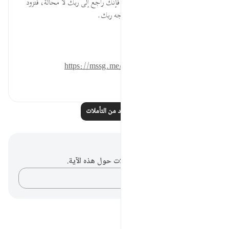
مهما طالت رحلتك في هذه الحياة فإنك راجع إلى ربك لا محالة، فتزود
من الأعمال ما تحب أن تلقى به وجه ربك.
المصدر: هدايات القرآن الكريم
للمزيد حمل تطبيق تدبر:
https://mssg.me/4lx6w
٠
٠
اقرأ المزيد من التأملات
ملاحظات وتأملات
ليس لديك أي ملاحظات أو تأملات حول هذه الآية.
دوّن أفكارك…