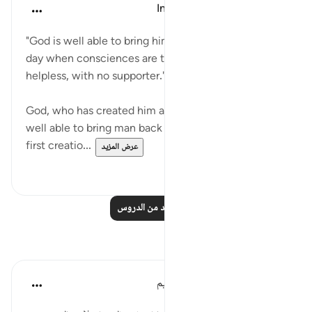
In the Shade of the Quran
قبل ٣١ أسبوعًا
·
المراجع
آية ٨:٨٦-١٠
"God is well able to bring him back [to life]. On the
day when consciences are tried, man shall be
helpless, with no supporter." (Verses 8-10)
God, who has created him and looked after him, is
well able to bring man back to life after death. The
first creatio...
عرض المزيد
٠
٠
اقرأ المزيد من الدروس
تأملات
الهيئة العالمية لتدبر القرآن الكريم
قبل ٣٠ أسبوعًا
·
المراجع
آية ٨:٨٦