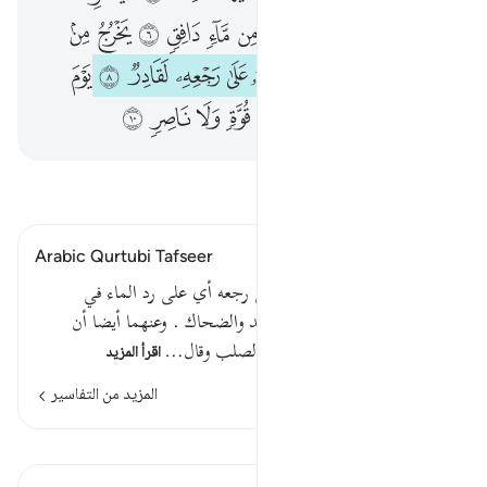
ﱔ
ﱕ
ﱖ
ﱗ
ﱘ
ﱙ
ﱚ
ﱛ
ﱜ
ﱝ
ﱞ
ﱟ
ﱠ
ﱡ
ﱢ
ﱣ
ﱤ
ﱥ
ﱦ
ﱧ
ﱨ
ﱩ
ﱪ
ﱫ
ﱬ
ﱭ
ﱮ
ﱯ
ﱰ
ﱱ
ﱲ
اقرأ التفسير
Arabic Qurtubi Tafseer
إنه أي إن الله - جل ثناؤه - على رجعه أي على رد الماء في
الإحليل ، لقادر كذا قال مجاهد والضحاك . وعنهما أيضا أن
المعنى : إنه على رد الماء في الصلب وقال…
اقرأ المزيد
المزيد من التفاسير
الدروس