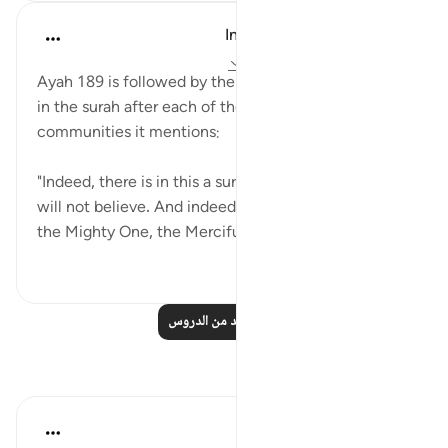
In the Shade of the Quran
قبل ٣١ أسبوعًا
·
المراجع
آية ١٩٠:٢٦-١٩١
Ayah 189 is followed by the same conclusion given
in the surah after each of the stories of past
communities it mentions:
"Indeed, there is in this a sure sign; yet most of them
will not believe. And indeed it is your Lord who is
the Mighty One, the Merciful....
عرض المزيد
٠
٠
اقرأ المزيد من الدروس
تأملات
القرآن تدبر وعمل