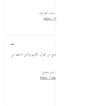
العظة والاعتبار.
لقراءة المزيد اذهب إلى موسوعة الهدايات القرآنية:
https://hidayaaencyc.net/mawso3a
٠
٠
القرآن تدبر وعمل
قبل ٤٠ أسبوعًا
·
المراجع
آية ١٩٠:٢٦
اقرأ قصة قوم شعيب في أكثر من موضع من القرآن الكريم وتأمل ما فيها من
فوائد.
* للمزيد عن هذه الآية في مصحف تدبر وعمل:
https://altadabbur.com/#aya=26_190
#عمل
٠
٠