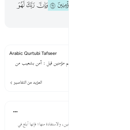
ﱶﱷ
ﱸ
ﱹ
ﱺ
ﱻ
ﱼ
ﱽ
ﱾ
ﱿ
ﲀ
ﲁ
ﲂ
اقرأ التفسير
Arabic Qurtubi Tafseer
إن في ذلك لآية وما كان أكثرهم مؤمنين قيل : آمن بشعيب من
الفئتين تسعمائة نفر .
المزيد من التفاسير
الدروس
موسوعة الهدايات القرآنية
قبل ٤٠ أسبوعًا
·
المراجع
آية ١٩٠:٢٦
لآيَةً ... الوقوف على قصص السابقين، والاستفادة منها؛ فإنها أبلغ في