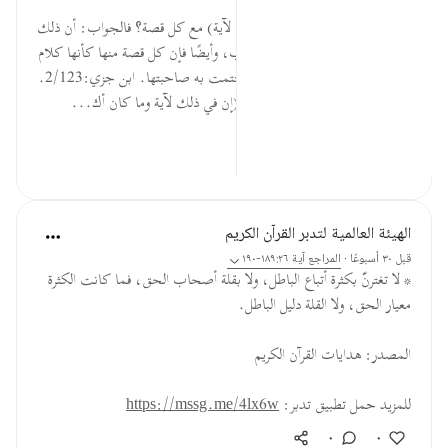
قبل ٤٠ أسبوعًا
·
المراجع
آية ١٩٠:٢٦
فإن قيل: لم كرر قوله: (إن في ذلك لآية) مع كل قصة؟ فالجواب: أن ذلك
أبلغ في الاعتبار، وأشدّ تنبيهًا للقلوب، وأيضًا فإن كل قصة منها كأنها كلام
قائم مستقل بنفسه، فختمت بما ختمت به صاحبتها. ابن جزي:2/123.
السؤال: ما الفائدة من تكرار قوله: (إن في ذلك لآية وما كان أك...
عرض المزيد
٠
٠
الهيئة العالمية لتدبر القرآن الكريم
قبل ٣٠ أسبوعًا
·
المراجع
آية ١٨٩:٢٦-١٩٠
* لا تغترنّ بكثرة أتباع الباطل، ولا بقلة أصحاب الحق، فما كانت الكثرة
معيار الحق، ولا القلة دليل الباطل.
المصدر: هدايات القرآن الكريم
للمزيد حمل تطبيق تدبر:
https://mssg.me/4lx6w
٠
٠