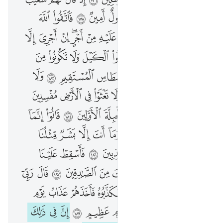
كَذَّبَ أَصْحَـٰبُ لْـَٔيْكَةِ ٱلْمُرْسَلِينَ ١٧٦ إِذْ قَالَ لَهُمْ شُعَيْبٌ أَلَا تَتَّقُونَ ١٧٧ إِنِّى لَكُمْ رَسُولٌ أَمِينٌۭ ١٧٨ فَٱتَّقُوا۟ ٱللَّهَ وَأَطِيعُونِ ١٧٩ وَمَآ أَسْـَٔلُكُمْ عَلَيْهِ مِنْ أَجْرٍ ۖ إِنْ أَجْرِىَ إِلَّا عَلَىٰ رَبِّ ٱلْعَـٰلَمِينَ ١٨٠ ۞ أَوْفُوا۟ ٱلْكَيْلَ وَلَا تَكُونُوا۟ مِنَ ٱلْمُخْسِرِينَ ١٨١ وَزِنُوا۟ بِٱلْقِسْطَاسِ ٱلْمُسْتَقِيمِ ١٨٢ وَلَا تَبْخَسُوا۟ ٱلنَّاسَ أَشْيَآءَهُمْ وَلَا تَعْثَوْا۟ فِى ٱلْأَرْضِ مُفْسِدِينَ ١٨٣ وَٱتَّقُوا۟ ٱلَّذِى خَلَقَكُمْ وَٱلْجِبِلَّةَ ٱلْأَوَّلِينَ ١٨٤ قَالُوٓا۟ إِنَّمَآ أَنتَ مِنَ ٱلْمُسَحَّرِينَ ١٨٥ وَمَآ أَنتَ إِلَّا بَشَرٌۭ مِّثْلُنَا وَإِن نَّظُنُّكَ لَمِنَ ٱلْكَـٰذِبِينَ ١٨٦ فَأَسْقِطْ عَلَيْنَا كِسَفًۭا مِّنَ ٱلسَّمَآءِ إِن كُنتَ مِنَ ٱلصَّـٰدِقِينَ ١٨٧ قَالَ رَبِّىٓ أَعْلَمُ بِمَا تَعْمَلُونَ ١٨٨ فَكَذَّبُوهُ فَأَخَذَهُمْ عَذَابُ يَوْمِ ٱلظُّلَّةِ ۚ إِنَّهُۥ كَانَ عَذَابَ يَوْمٍ عَظِيمٍ ١٨٩ إِنَّ فِى ذَٰلِكَ لَـَٔايَةًۭ ۖ وَمَا كَانَ أَكْثَرُهُم مُّؤْمِنِينَ ١٩٠ وَإِنَّ رَبَّكَ لَهُوَ ٱلْعَزِيزُ ٱلرَّحِيمُ ١٩١
ﲹ
ﲺ
ﲻ
ﲼ
ﲽ
ﲾ
ﲿ
ﳀ
ﳁ
ﳂ
ﳃ
ﳄ
ﳅ
ﳆ
ﳇ
ﳈ
ﳉﳊ
ﳋ
ﳌ
ﳍ
ﳎ
ﳏ
ﳐ
ﳑ
ﳒ ﳓ
ﳔ
ﳕ
ﳖ
ﳗ
ﳘ
ﳙ
ﳚ
ﳛ
ﳜ
ﳝ
ﳞ
ﳟ
ﳠ
ﳡ
ﳢ
ﳣ
ﳤ
ﳥ
ﳦ
ﳧ
ﱁ
ﱂ
ﱃ
ﱄ
ﱅ
ﱆ
ﱇ
ﱈ
ﱉ
ﱊ
ﱋ
ﱌ
ﱍ
ﱎ
ﱏ
ﱐ
ﱑ
ﱒ
ﱓ
ﱔ
ﱕ
ﱖ
ﱗ
ﱘ
ﱙ
ﱚ
ﱛ
ﱜ
ﱝ
ﱞ
ﱟ
ﱠ
ﱡ
ﱢ
ﱣ
ﱤ
ﱥ
ﱦ
ﱧ
ﱨ
ﱩ
ﱪ
ﱫﱬ
ﱭ
ﱮ
ﱯ
ﱰ
ﱱ
ﱲ
ﱳ
ﱴ
ﱵ