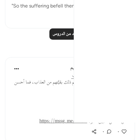
"So the suffering befell them....
عرض المزيد
٠
٠
اقرأ المزيد من الدروس
تأملات
الهيئة العالمية لتدبر القرآن الكريم
قبل ٢٩ أسبوعًا
·
المراجع
آية ١٥٨:٢٦-١٥٩
* لعل أكثر القوم لو آمنوا واتقوا لعصم ذلك بقيَّتهم من العذاب، فما أحسن
أثر الخير إذا زاد!
المصدر: هدايات القرآن الكريم
للمزيد حمل تطبيق تدبر:
https://mssg.me/4lx6w
٠
٠