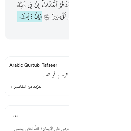
ﳊ
ﳋ
ﳌ
ﳍ
ﳎﳏ
ﳐ
ﳑ
ﳒ
ﳓﳔ
ﳕ
ﳖ
ﳗ
ﳘ
ﳙ
ﳚ
ﳛ
ﳜ
ﳝ
ﳞ
ﳟ
اقرأ التفسير
Arabic Qurtubi Tafseer
يريد المنيع المنتقم من أعدائه , الرحيم بأوليائه .
المزيد من التفاسير
الدروس
موسوعة الهدايات القرآنية
قبل ٤٠ أسبوعًا
·
المراجع
آية ١٥٩:٢٦
الْعَزِيزُ ... صفة العزة لله تعالى، والحرص على الإيمان؛ فالله تعالى يحمي