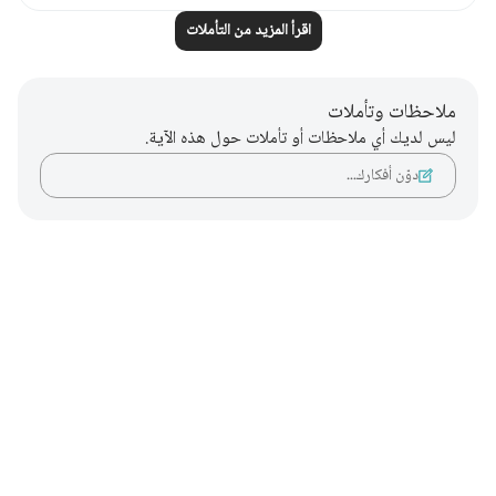
اقرأ المزيد من التأملات
ملاحظات وتأملات
ليس لديك أي ملاحظات أو تأملات حول هذه الآية.
دوّن أفكارك…
Notes
placeholders
close