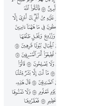
كَذَّبَتْ ثَمُودُ ٱلْمُرْسَلِينَ ١٤١ إِذْ قَالَ لَهُمْ أَخُوهُمْ صَـٰلِحٌ أَلَا تَتَّقُونَ ١٤٢ إِنِّى لَكُمْ رَسُولٌ أَمِينٌۭ ١٤٣ فَٱتَّقُوا۟ ٱللَّهَ وَأَطِيعُونِ ١٤٤ وَمَآ أَسْـَٔلُكُمْ عَلَيْهِ مِنْ أَجْرٍ ۖ إِنْ أَجْرِىَ إِلَّا عَلَىٰ رَبِّ ٱلْعَـٰلَمِينَ ١٤٥ أَتُتْرَكُونَ فِى مَا هَـٰهُنَآ ءَامِنِينَ ١٤٦ فِى جَنَّـٰتٍۢ وَعُيُونٍۢ ١٤٧ وَزُرُوعٍۢ وَنَخْلٍۢ طَلْعُهَا هَضِيمٌۭ ١٤٨ وَتَنْحِتُونَ مِنَ ٱلْجِبَالِ بُيُوتًۭا فَـٰرِهِينَ ١٤٩ فَٱتَّقُوا۟ ٱللَّهَ وَأَطِيعُونِ ١٥٠ وَلَا تُطِيعُوٓا۟ أَمْرَ ٱلْمُسْرِفِينَ ١٥١ ٱلَّذِينَ يُفْسِدُونَ فِى ٱلْأَرْضِ وَلَا يُصْلِحُونَ ١٥٢ قَالُوٓا۟ إِنَّمَآ أَنتَ مِنَ ٱلْمُسَحَّرِينَ ١٥٣ مَآ أَنتَ إِلَّا بَشَرٌۭ مِّثْلُنَا فَأْتِ بِـَٔايَةٍ إِن كُنتَ مِنَ ٱلصَّـٰدِقِينَ ١٥٤ قَالَ هَـٰذِهِۦ نَاقَةٌۭ لَّهَا شِرْبٌۭ وَلَكُمْ شِرْبُ يَوْمٍۢ مَّعْلُومٍۢ ١٥٥ وَلَا تَمَسُّوهَا بِسُوٓءٍۢ فَيَأْخُذَكُمْ عَذَابُ يَوْمٍ عَظِيمٍۢ ١٥٦ فَعَقَرُوهَا فَأَصْبَحُوا۟ نَـٰدِمِينَ ١٥٧ فَأَخَذَهُمُ ٱلْعَذَابُ ۗ إِنَّ فِى ذَٰلِكَ لَـَٔايَةًۭ ۖ وَمَا كَانَ أَكْثَرُهُم مُّؤْمِنِينَ ١٥٨ وَإِنَّ رَبَّكَ لَهُوَ ٱلْعَزِيزُ ٱلرَّحِيمُ ١٥٩
ﱨ
ﱩ
ﱪ
ﱫ
ﱬ
ﱭ
ﱮ
ﱯ
ﱰ
ﱱ
ﱲ
ﱳ
ﱴ
ﱵ
ﱶ
ﱷﱸ
ﱹ
ﱺ
ﱻ
ﱼ
ﱽ
ﱾ
ﱿ
ﲀ
ﲁ
ﲂ
ﲃ
ﲄ
ﲅ
ﲆ
ﲇ
ﲈ
ﲉ
ﲊ
ﲋ
ﲌ
ﲍ
ﲎ
ﲏ
ﲐ
ﲑ
ﲒ
ﲓ
ﲔ
ﲕ
ﲖ
ﲗ
ﲘ
ﲙ
ﲚ
ﲛ
ﲜ
ﲝ
ﲞ
ﲟ
ﲠ
ﲡ
ﲢ
ﲣ
ﲤ
ﲥ
ﲦ
ﲧ
ﲨ
ﲩ
ﲪ
ﲫ
ﲬ
ﲭ
ﲮ
ﲯ
ﲰ
ﲱ
ﲲ
ﲳ
ﲴ
ﲵ
ﲶ
ﲷ
ﲸ
ﲹ
ﲺ
ﲻ
ﲼ
ﲽ
ﲾ
ﲿ
ﳀ
ﳁ
ﳂ
ﳃ
ﳄ
ﳅ
ﳆ
ﳇ
ﳈ
ﳉ