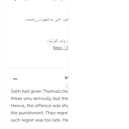
بعزته المؤمنين.
ٱلرَّحِيمُ... يرحم الله عباده بأنواع النعم، حتى يدخلهم دار رحمته،
فليشكروه، ويؤمنوا به.
لقراءة المزيد اذهب إلى موسوعة الهدايات القرآنية:
https://hidayaaencyc.net/mawso3a
٠
٠
In the Shade of the Quran
قبل ٣١ أسبوعًا
·
المراجع
آية ١٥٨:٢٦-١٥٩
Salih had given Thamud clear warnings, delivering
these very seriously, but they feared nothing.
Hence, the offence was shared by them all, as also
the punishment. They regretted their crime, but
such regret was too late. Hence: